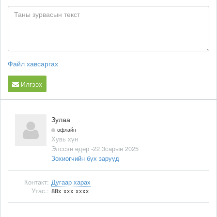
Файл хавсаргах
Илгээх
Зулаа
офлайн
Хувь хүн
Элссэн өдөр -22 3сарын 2025
Зохиогчийн бүх зарууд
Контакт:
Дугаар харах
Утас.:
88x xxx xxxx