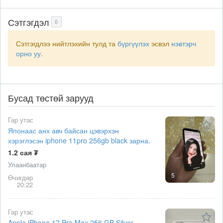
Сэтгэгдэл
0
Сэтгэгдлээ нийтлэхийн тулд та
бүргүүлэх
эсвэл
нэвтэрч
орно уу
.
Бусад төстөй зарууд
Гар утас
Японаас анх авч байсан цэвэрхэн
хэрэглэсэн iphone 11pro 256gb black зарна.
1.2 сая ₮
Улаанбаатар
5
Өчигдөр
20:22
Гар утас
Apple iPhone 17 Pro Max 256 GB Silver