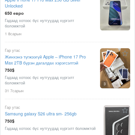
Unlocked
650 евро
Гадаад хотоос бүс нутгуудад хүргэлт
боломжтой
1 8сарын
Гар утас
Жинхэнэ түгжээгүй Apple – iPhone 17 Pro
Max 2TB бүрэн дагалдах хэрэгсэлтэй
750$
Гадаад хотоос бүс нутгуудад хүргэлт
боломжтой
3
31 7сарын
Гар утас
Samsung galaxy S26 ultra sm- 256gb
750$
Гадаад хотоос бүс нутгуудад хүргэлт боломжтой