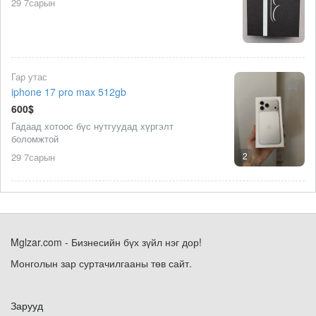
29 7сарын
Гар утас
iphone 17 pro max 512gb
600$
Гадаад хотоос бүс нутгуудад хүргэлт
боломжтой
2
29 7сарын
Mglzar.com - Бизнесийн бүх зүйл нэг дор!
Монголын зар суртачилгааны төв сайт.
Зарууд