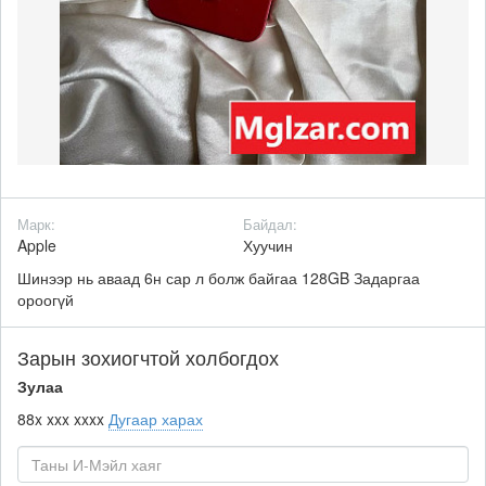
Марк:
Байдал:
Apple
Хуучин
Шинээр нь аваад 6н сар л болж байгаа 128GB Задаргаа
ороогүй
Зарын зохиогчтой холбогдох
Зулаа
88x xxx xxxx
Дугаар харах