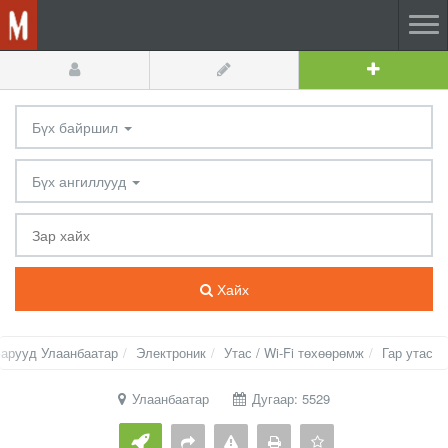
Бүх байршил
Бүх ангиллууд
Хайх
арууд Улаанбаатар
Электроник
Утас / Wi-Fi төхөөрөмж
Гар утас
Улаанбаатар
Дугаар: 5529