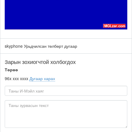
skyphone Урьдчилсан төлбөрт дугаар
Зарын зохиогчтой холбогдох
Төрөө
96x xxx xxxx
Дугаар харах