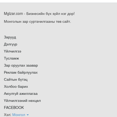
Mglzar.com - Бизнесийн бүх зүйл нэг дор!
Монголын зар суртачилгааны төв сайт.
Зарууд
Дэлгүүр
Үйлчилгээ
Тусламж
Зар оруулах заавар
Реклам байрлуулах
Сайтын бүтэц
Холбоо барих
Аюулгүй ажиллагаа
Үйлчилгээний нөхцөл
FACEBOOK
Хэл:
Монгол