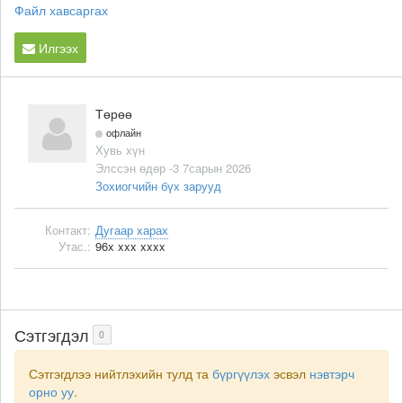
Файл хавсаргах
Илгээх
Төрөө
офлайн
Хувь хүн
Элссэн өдөр -3 7сарын 2026
Зохиогчийн бүх зарууд
Контакт:
Дугаар харах
Утас.:
96x xxx xxxx
Сэтгэгдэл
0
Сэтгэгдлээ нийтлэхийн тулд та
бүргүүлэх
эсвэл
нэвтэрч
орно уу
.