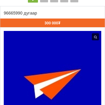
96665990 дугаар
300 000₮