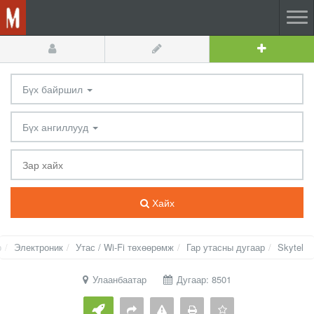
Бүх байршил
Бүх ангиллууд
Хайх
р
Электроник
Утас / Wi-Fi төхөөрөмж
Гар утасны дугаар
Skytel
Улаанбаатар
Дугаар: 8501