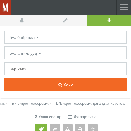
Бүх байршил
Бүх ангиллууд
Хайх
ник
Тв / видео төхөөрөмж
ТВ/Видео төхөөрөмж дагалдах хэрэгсэл
Улаанбаатар
Дугаар: 2308