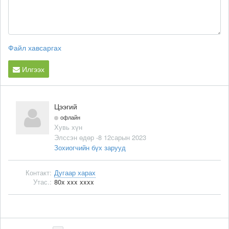
Файл хавсаргах
Илгээх
Цээгий
офлайн
Хувь хүн
Элссэн өдөр -8 12сарын 2023
Зохиогчийн бүх зарууд
Контакт:
Дугаар харах
Утас.:
80x xxx xxxx