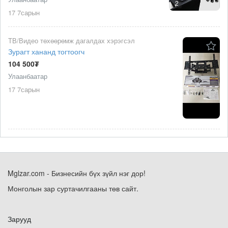
2
17 7сарын
ТВ/Видео төхөөрөмж дагалдах хэрэгсэл
Зурагт хананд тогтоогч
104 500₮
Улаанбаатар
17 7сарын
Mglzar.com - Бизнесийн бүх зүйл нэг дор!
Монголын зар суртачилгааны төв сайт.
Зарууд