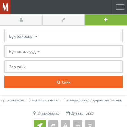
Бүх байршил
Бүх ангиллууд
Хайх
порт,сонирхол
Хөгжмийн зэмсэг
Төгөлдөр хуур / даралтад хөгжим
Улаанбаатар
Дугаар: 5220