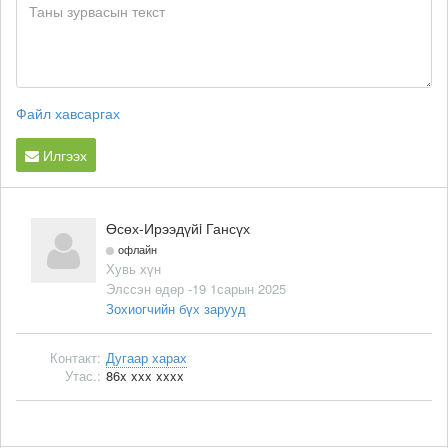
Файл хавсаргах
Илгээх
Өсөх-Ирээдүйi Гансүх
офлайн
Хувь хүн
Элссэн өдөр -19 1сарын 2025
Зохиогчийн бүх зарууд
Контакт:
Дугаар харах
Утас.:
86x xxx xxxx