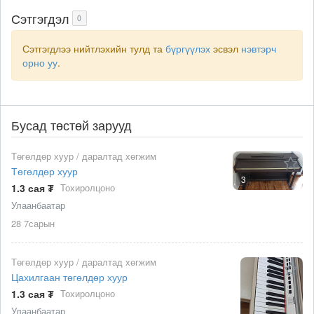
Сэтгэгдэл
0
Сэтгэгдлээ нийтлэхийн тулд та
бүргүүлэх
эсвэл
нэвтэрч
орно уу
.
Бусад төстөй зарууд
Төгөлдөр хуур / даралтад хөгжим
Төгөлдөр хуур
3
1.3 сая ₮
Тохиролцоно
Улаанбаатар
28 7сарын
Төгөлдөр хуур / даралтад хөгжим
Цахилгаан төгөлдөр хуур
1.3 сая ₮
Тохиролцоно
Улаанбаатар