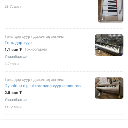
28 7сарын
2
Төгөлдөр хуур / даралтад хөгжим
Төгөлдөр хуур
1.1 сая ₮
Тохиролцоно
2
Улаанбаатар
8 7сарын
Төгөлдөр хуур / даралтад хөгжим
Dynatone digital төгөлдөр хуур /солонгос/
2.5 сая ₮
8
Улаанбаатар
11 6сарын