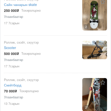
Сайн чанарын skate
250 000₮
Тохиролцоно
Улаанбаатар
17 7сарын
2
Роллик, скэйт, скүүтэр
Scooter
500 000₮
Тохиролцоно
Улаанбаатар
17 7сарын
Роллик, скэйт, скүүтэр
Скейтборд
70 000₮
Тохиролцоно
Улаанбаатар
13 7сарын
2