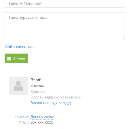
Файл хавсаргах
Илгээх
Ээгий
офлайн
Хувь хүн
Элссэн өдөр -20 9сарын 2025
Зохиогчийн бүх зарууд
Контакт:
Дугаар харах
Утас.:
80x xxx xxxx