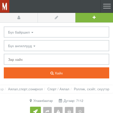
Бүх байршил
Бүх ангиллууд
Хайх
тар
Аялал,спорт,сонирхол
Спорт / Аялал
Роллик, скэйт, скүүтэр
Улаанбаатар
Дугаар: 7112