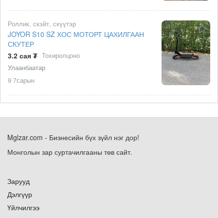
Роллик, скэйт, скүүтэр
JOYOR S10 SZ ХОС МОТОРТ ЦАХИЛГААН
СКУТЕР
3.2 сая ₮
Тохиролцоно
Улаанбаатар
9 7сарын
Mglzar.com - Бизнесийн бүх зүйл нэг дор!
Монголын зар суртачилгааны төв сайт.
Зарууд
Дэлгүүр
Үйлчилгээ