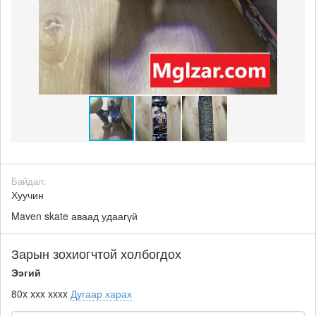
Байдал:
Хуучин
Maven skate аваад удаагүй
Зарын зохиогчтой холбогдох
Ээгий
80x xxx xxxx
Дугаар харах