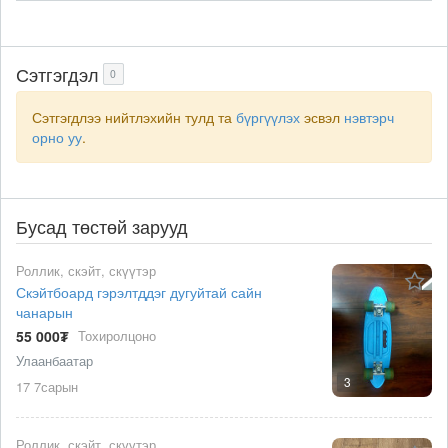
Сэтгэгдэл
0
Сэтгэгдлээ нийтлэхийн тулд та
бүргүүлэх
эсвэл
нэвтэрч
орно уу
.
Бусад төстөй зарууд
Роллик, скэйт, скүүтэр
Скэйтбоард гэрэлтддэг дугуйтай сайн
чанарын
55 000₮
Тохиролцоно
Улаанбаатар
3
17 7сарын
Роллик, скэйт, скүүтэр