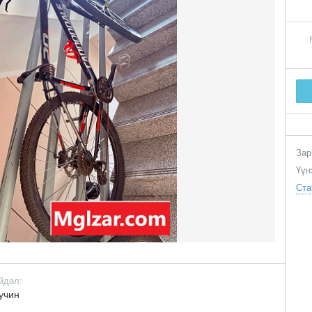
Зар
Үүн
Ста
йдал:
учин