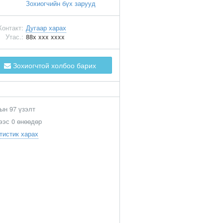
Зохиогчийн бүх зарууд
Контакт:
Дугаар харах
Утас.:
88x xxx xxxx
Зохиогчтой холбоо барих
ын 97 үзэлт
ээс 0 өнөөдөр
тистик харах