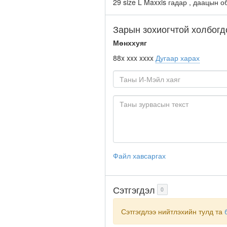
29 size L Maxxis гадар , даацын о
Зарын зохиогчтой холбогд
Мөнххуяг
88x xxx xxxx
Дугаар харах
Файл хавсаргах
Сэтгэгдэл
0
Сэтгэгдлээ нийтлэхийн тулд та