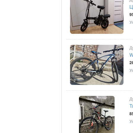
Ц
9
У
Д
W
2
У
2
Д
T
8
У