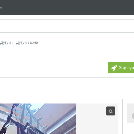
мж
Дугуй
Дугуй зарна
Зар су