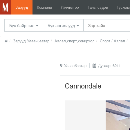
Зарууд
Компани
Үйлчилгээ
Таны сэдэв
Тусла
Бүх байршил
Бүх ангиллууд
Зарууд Улаанбаатар
Аялал,спорт,сонирхол
Спорт / Аялал
Улаанбаатар
Дугаар: 6211
Cannondale