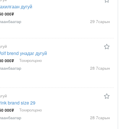
ахилгаан дугуй
50 000₮
лаанбаатар
29 7сарын
угуй
olf brend унадаг дугуй
80 000₮
Тохиролцоно
лаанбаатар
28 7сарын
угуй
rink brand size 29
50 000₮
Тохиролцоно
лаанбаатар
28 7сарын