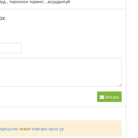
буд , тороосон тормос , асуудалгүй
ох
Илгээх
бүргүүлэх
эсвэл
нэвтэрч орно уу
.