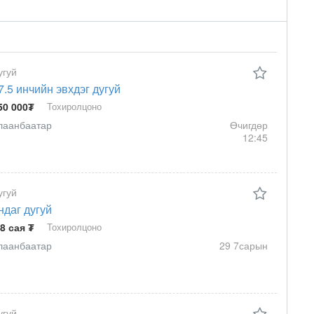
угуй
7.5 инчийн эвхдэг дугуй
50 000₮
Тохиролцоно
лаанбаатар
Өчигдөр
12:45
угуй
ндаг дугуй
.8 сая ₮
Тохиролцоно
лаанбаатар
29 7сарын
угуй