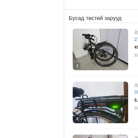
Бусад төстөй зарууд
Д
2
4
У
2
Д
У
5
У
8
Д