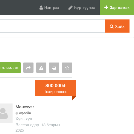
Нэвтрэх
Бүртгүүлэх
Зар нэмэх
Хайх
рталчилах
800 000₮
Тохиролцоно
Мөнххуяг
офлайн
Хувь хүн
Элссэн өдөр -18 6сарын
2025