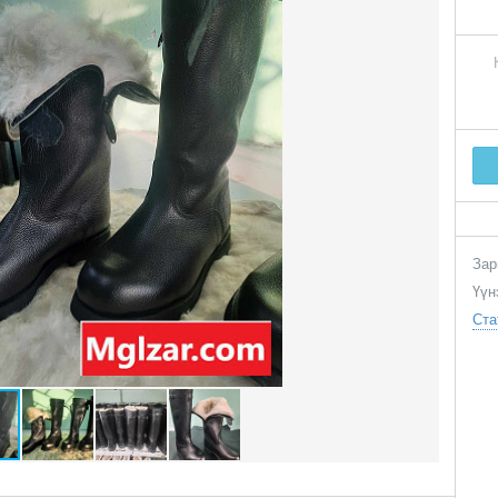
Зар
Үүн
Ста