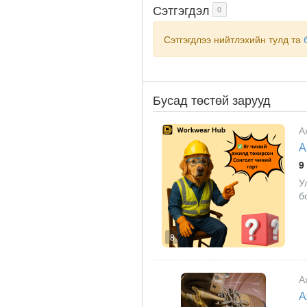
Сэтгэгдэл
0
Сэтгэгдлээ нийтлэхийн тулд та
Бусад төстөй зарууд
А
А
9
У
б
8
А
А