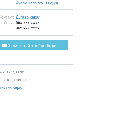
Зохиогчийн бүх зарууд
Контакт:
Дугаар харах
Утас.:
99x xxx xxxx
86x xxx xxxx
Зохиогчтой холбоо барих
ын 357 үзэлт
ээс 0 өнөөдөр
тистик харах