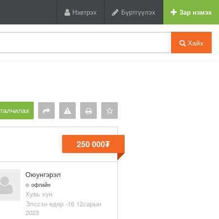
Нэвтрэх
Бүртгүүлэх
Зар нэмэх
Хайх
рталчилах
250 000₮
Оюунгэрэл
офлайн
Хувь хүн
Элссэн өдөр -16 12сарын
2023