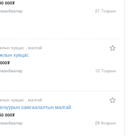
00 000₮
лаанбаатар
21 7сарын
жлын хувцас , малгай
жлын хувцас
 000₮
лаанбаатар
12 7сарын
жлын хувцас , малгай
агнуурын хамгаалалтын малгай
50 000₮
лаанбаатар
28 6сарын