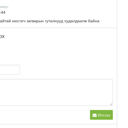
змер:
-44
айтай нисгэгч загварын гуталнууд худалдаалж байна
ох
Илгээх