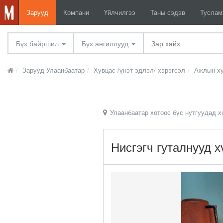
Зарууд
Компани
Үйлчилгээ
Таны сэдэв
Тусла
Бүх байршил
Бүх ангиллууд
Зарууд Улаанбаатар
Хувцас /үнэт эдлэл/ хэрэгсэл
Ажлын ху
Улаанбаатар хотоос бүс нутгуудад х
Нисгэгч гуталнууд х