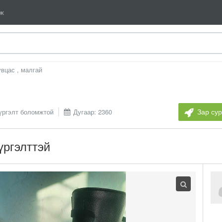
мж
вцас , малгай
Зар су
үргэлт боломжтой
Дугаар: 2360
үргэлттэй