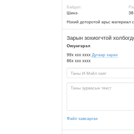
Байдал:
Ра
Шинэ
38
Нэхий доторотой арьс материал с
Зарын зохиогчтой холбогд
Оюунгэрэл
99x xxx xxxx
Дугаар харах
86x xxx xxxx
Файл хавсаргах