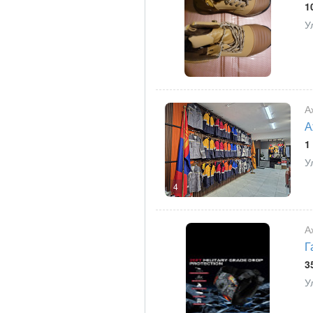
1
У
А
А
1
У
4
А
Г
3
У