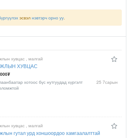
бүргүүлэх
эсвэл
нэвтэрч орно уу
.
жлын хувцас , малгай
ЖЛЫН ХУВЦАС
 000₮
лаанбаатар хотоос бүс нутгуудад хүргэлт
25 7сарын
оломжтой
жлын хувцас , малгай
жлын гутал урд хоншоордоо хамгаалалттай