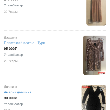
Улаанбаатар
29 7сарын
5
Даашинз
Плистяктай платье - Турк
95 000₮
Улаанбаатар
29 7сарын
4
Даашинз
Америк даашинз
90 000₮
Улаанбаатар
4