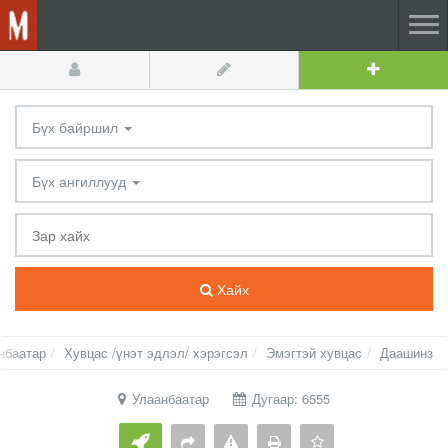
Бүх байршил
Бүх ангиллууд
Хайх
нбаатар
Хувцас /үнэт эдлэл/ хэрэгсэл
Эмэгтэй хувцас
Даашинз
Улаанбаатар
Дугаар: 6555