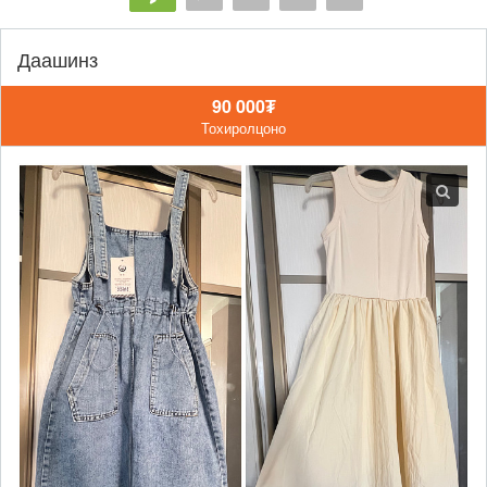
Даашинз
90 000₮
Тохиролцоно