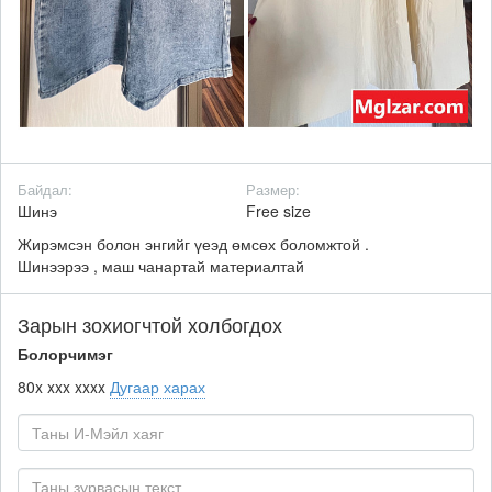
Байдал:
Размер:
Шинэ
Free size
Жирэмсэн болон энгийг үеэд өмсөх боломжтой .
Шинээрээ , маш чанартай материалтай
Зарын зохиогчтой холбогдох
Болорчимэг
80x xxx xxxx
Дугаар харах