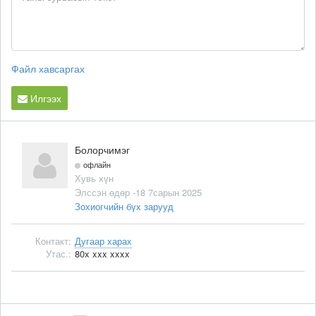
Файл хавсаргах
Илгээх
Болорчимэг
офлайн
Хувь хүн
Элссэн өдөр -18 7сарын 2025
Зохиогчийн бүх зарууд
Контакт:
Дугаар харах
Утас.:
80x xxx xxxx