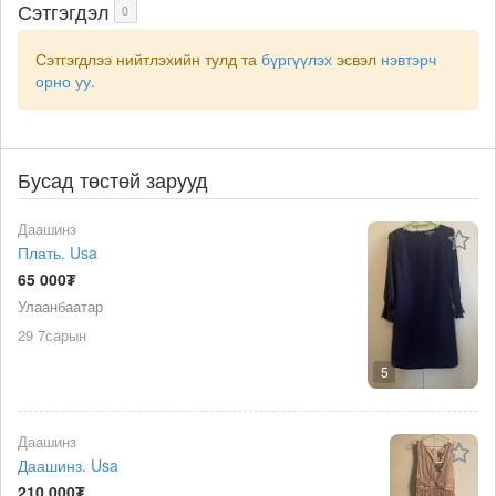
Сэтгэгдэл
0
Сэтгэгдлээ нийтлэхийн тулд та
бүргүүлэх
эсвэл
нэвтэрч
орно уу
.
Бусад төстөй зарууд
Даашинз
Плать. Usa
65 000₮
Улаанбаатар
29 7сарын
5
Даашинз
Даашинз. Usa
210 000₮