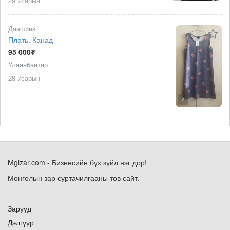
29 7сарын
Даашинз
Плать. Канад
95 000₮
Улаанбаатар
28 7сарын
4
Mglzar.com - Бизнесийн бүх зүйл нэг дор!
Монголын зар суртачилгааны төв сайт.
Зарууд
Дэлгүүр