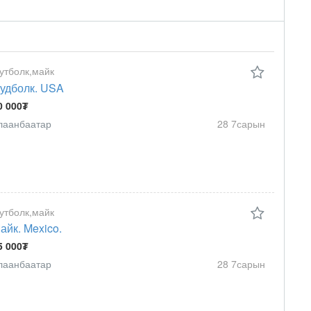
утболк,майк
удболк. USA
0 000₮
лаанбаатар
28 7сарын
утболк,майк
айк. Mexico.
5 000₮
лаанбаатар
28 7сарын