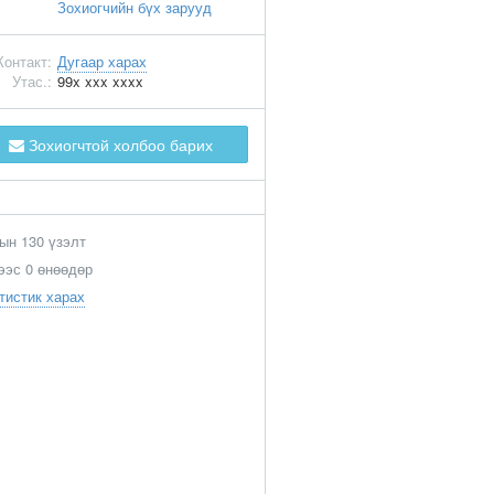
Зохиогчийн бүх зарууд
Контакт:
Дугаар харах
Утас.:
99x xxx xxxx
Зохиогчтой холбоо барих
ын 130 үзэлт
ээс 0 өнөөдөр
тистик харах