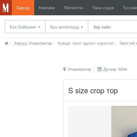
Зарууд
Компани
Үйлчилгээ
Таны сэдэв
Тусла
Бүх байршил
Бүх ангиллууд
Зарууд Улаанбаатар
Хувцас /үнэт эдлэл/ хэрэгсэл
Эмэгтэй 
Улаанбаатар
Дугаар: 6244
S size crop тор