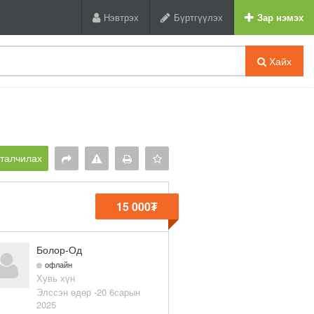
Нэвтрэх
Бүртгүүлэх
Зар нэмэх
Хайх
рталчилах
15 000₮
Болор-Од
офлайн
Хувь хүн
Элссэн өдөр -20 6сарын
2025