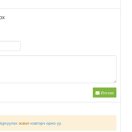
ох
Илгээх
бүргүүлэх
эсвэл
нэвтэрч орно уу
.