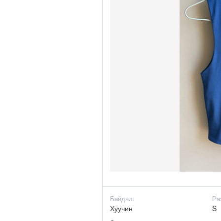
Байдал:
Ра
Хуучин
S