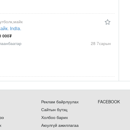
утболк,майк
айк. India.
0 000₮
лаанбаатар
28 7сарын
Реклам байрлуулах
FACEBOOK
Сайтын бүтэц
ээ
Холбоо барих
ж
Аюулгүй ажиллагаа