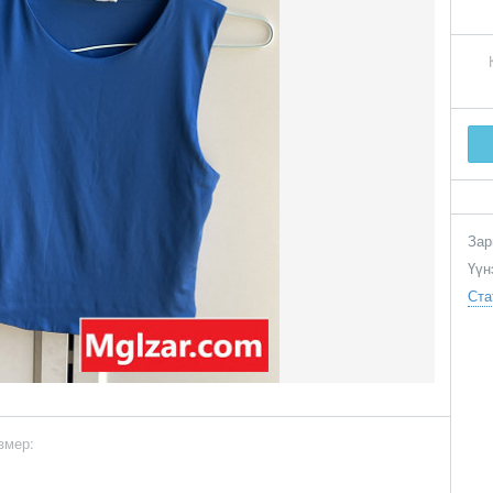
Зар
Үүн
Ста
змер: