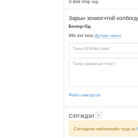
S size crop тор
Зарын зохиогчтой холбогд
Болор-Од
99x xxx xxxx
Дугаар харах
Файл хавсаргах
Сэтгэгдэл
0
Сэтгэгдлээ нийтлэхийн тулд та