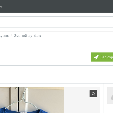
мж
хувцас
Эмэгтэй футболк
Зар су