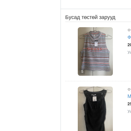
Бусад төстөй зарууд
Ф
Ф
2
У
5
Ф
М
2
У