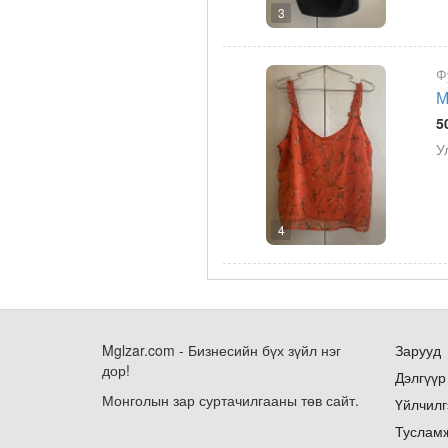
3
Ф
М
5
У
4
Mglzar.com - Бизнесийн бүх зүйл нэг
Зарууд
дор!
Дэлгүүр
Монголын зар суртачилгааны төв сайт.
Үйлчилг
Туслам