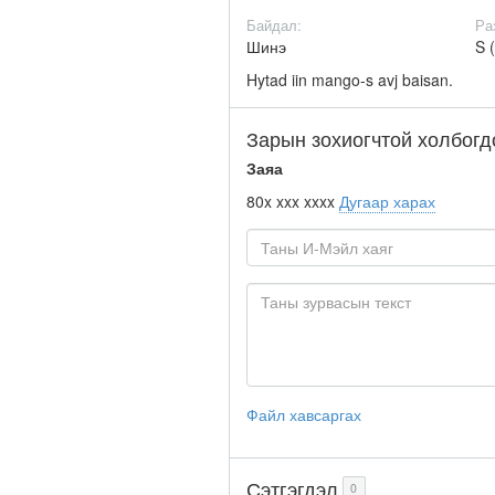
Байдал:
Ра
Шинэ
S 
Hytad iin mango-s avj baisan.
Зарын зохиогчтой холбогд
Заяа
80x xxx xxxx
Дугаар харах
Файл хавсаргах
Сэтгэгдэл
0