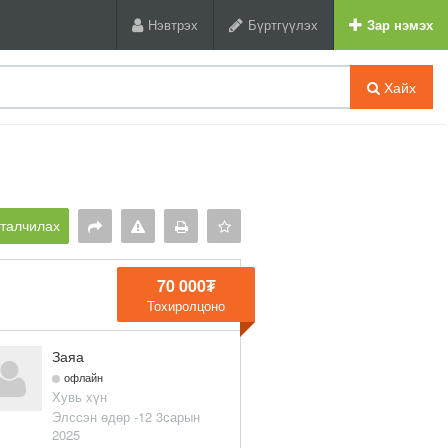
Нэвтрэх
Бүртгүүлэх
Зар нэмэх
Хайх
рталчилах
70 000₮
Тохиролцоно
Заяа
офлайн
Хувь хүн
Элссэн өдөр -12 3сарын
2025