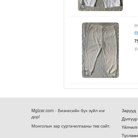
5
Ө
Ө
7
У
5
Mglzar.com - Бизнесийн бүх зүйл нэг
Зарууд
дор!
Дэлгүүр
Монголын зар суртачилгааны төв сайт.
Үйлчилг
Туслам