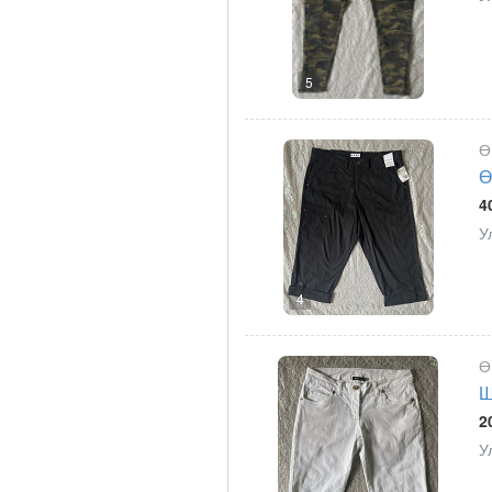
5
Ө
Ө
4
У
4
Ө
Ш
2
У