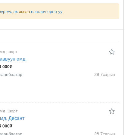
бүргүүлэх
эсвэл
нэвтэрч орно уу
.
мд ,шорт
аавуун өмд.
0 000₮
лаанбаатар
29 7сарын
мд ,шорт
мд. Десант
5 000₮
лаанбаатар
28 7сарын