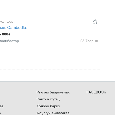
мд ,шорт
мд. Cambodia.
5 000₮
лаанбаатар
28 7сарын
Реклам байрлуулах
FACEBOOK
Сайтын бүтэц
ээ
Холбоо барих
ж
Аюулгүй ажиллагаа