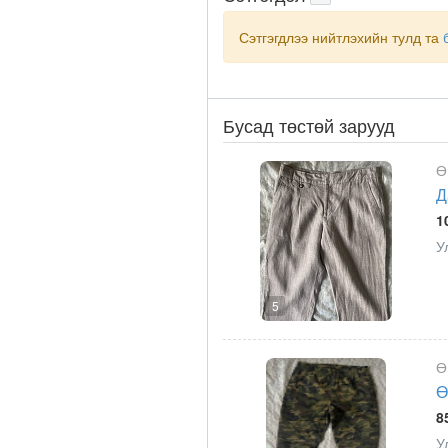
Сэтгэгдлээ нийтлэхийн тулд та
Бусад төстөй зарууд
Ө
Д
1
У
5
Ө
Ө
8
У