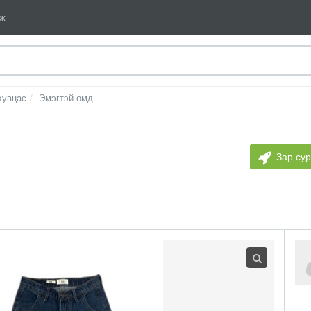
мж
хувцас
Эмэгтэй өмд
Зар су