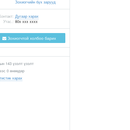
Зохиогчийн бүх зарууд
Контакт:
Дугаар харах
Утас.:
80x xxx xxxx
Зохиогчтой холбоо барих
ын 143 үзэлт үзэлт
ээс 0 өнөөдөр
тистик харах