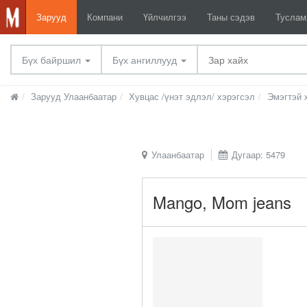
Зарууд
Компани
Үйлчилгээ
Таны сэдэв
Тусла
Бүх байршил
Бүх ангиллууд
Зарууд Улаанбаатар
Хувцас /үнэт эдлэл/ хэрэгсэл
Эмэгтэй 
Улаанбаатар
Дугаар: 5479
Mango, Mom jeans