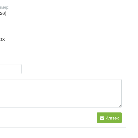
змер:
(26)
ох
Илгээх