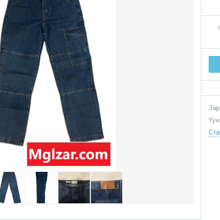
Зар
Үүн
Ста