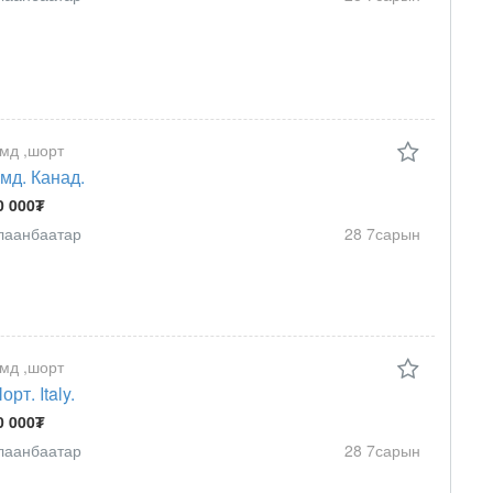
мд ,шорт
мд. Канад.
0 000₮
лаанбаатар
28 7сарын
мд ,шорт
орт. Italy.
0 000₮
лаанбаатар
28 7сарын