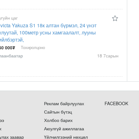
угуйн цаг
nvicta Yakuza S1 18к алтан бүрмэл, 24 үнэт
улуутай, 100метр усны хамгаалалт, лууны
ийлбэртэй,
50 000₮
Тохиролцоно
лаанбаатар
18 7сарын
Реклам байрлуулах
FACEBOOK
Сайтын бүтэц
ээ
Холбоо барих
ж
Аюулгүй ажиллагаа
улах заавар
Үйлчилгээний нөхцөл