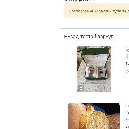
Сэтгэгдлээ нийтлэхийн тулд та
Бусад төстөй зарууд
Б
Ш
1
У
2
Б
1
х
7