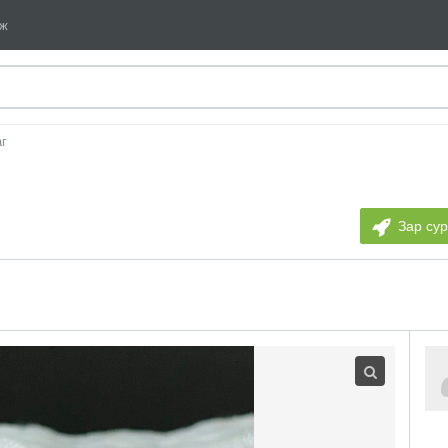
мж
аг
Зар су