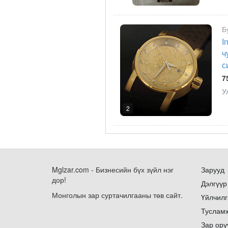
Б
I
ч
с
7
У
2
Mglzar.com - Бизнесийн бүх зүйл нэг
Зарууд
дор!
Дэлгүүр
Монголын зар суртачилгааны төв сайт.
Үйлчилг
Туслам
Зар ору