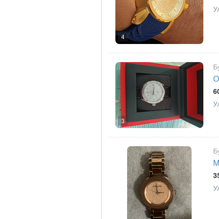
У
4
Б
О
6
У
3
Б
M
3
У