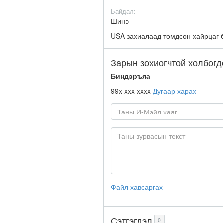
Байдал:
Шинэ
USA захиалаад томдсон хайрцаг б
Зарын зохиогчтой холбогд
Биндэръяа
99x xxx xxxx
Дугаар харах
Файл хавсаргах
Сэтгэгдэл
0