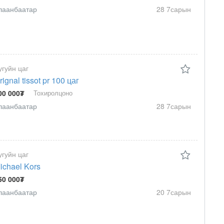
лаанбаатар
28 7сарын
угуйн цаг
rignal tissot pr 100 цаг
00 000₮
Тохиролцоно
лаанбаатар
28 7сарын
угуйн цаг
ichael Kors
50 000₮
лаанбаатар
20 7сарын