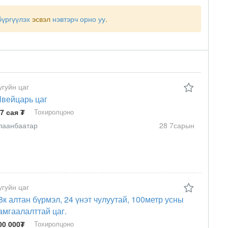
бүргүүлэх
эсвэл
нэвтэрч орно уу
.
угуйн цаг
вейцарь цаг
.7 сая ₮
Тохиролцоно
лаанбаатар
28 7сарын
угуйн цаг
8к алтан бүрмэл, 24 үнэт чулуутай, 100метр усны
амгаалалттай цаг.
00 000₮
Тохиролцоно