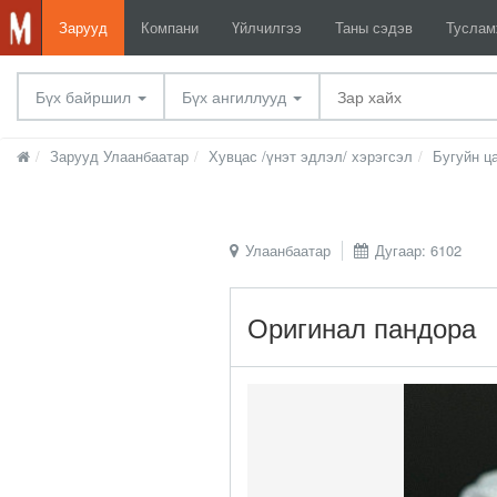
Зарууд
Компани
Үйлчилгээ
Таны сэдэв
Тусла
Бүх байршил
Бүх ангиллууд
Зарууд Улаанбаатар
Хувцас /үнэт эдлэл/ хэрэгсэл
Бугуйн ц
Улаанбаатар
Дугаар: 6102
Оригинал пандора