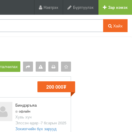
Нэвтрэх
Бүртгүүлэх
Зар нэмэх
Хайх
рталчилах
200 000₮
Биндэръяа
офлайн
Хувь хүн
Элссэн өдөр -7 6сарын 2025
Зохиогчийн бүх зарууд