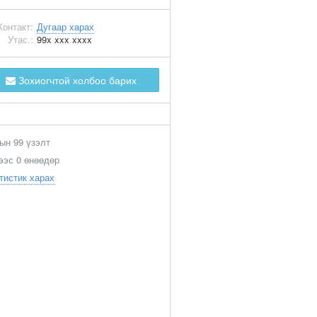
Контакт:
Дугаар харах
Утас.:
99x xxx xxxx
Зохиогчтой холбоо барих
ын 99 үзэлт
ээс 0 өнөөдөр
тистик харах