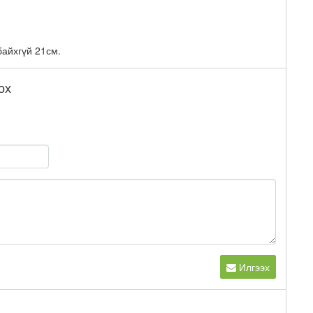
айхгүй 21см.
ох
Илгээх