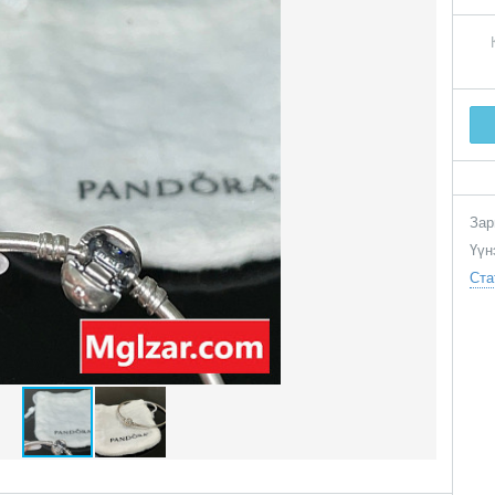
Зар
Үүн
Ста