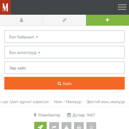
Бүх байршил
Бүх ангиллууд
Хайх
вцас /үнэт эдлэл/ хэрэгсэл
Ноос / Ноолуур
Эрэгтэй ноос,ноолуур
Улаанбаатар
Дугаар: 5427