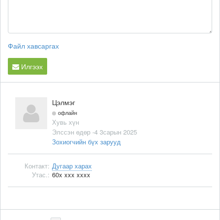
Файл хавсаргах
Илгээх
Цэлмэг
офлайн
Хувь хүн
Элссэн өдөр -4 3сарын 2025
Зохиогчийн бүх зарууд
Контакт:
Дугаар харах
Утас.:
60x xxx xxxx