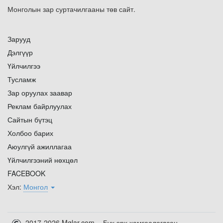
Монголын зар суртачилгааны төв сайт.
Зарууд
Дэлгүүр
Үйлчилгээ
Тусламж
Зар оруулах заавар
Реклам байрлуулах
Сайтын бүтэц
Холбоо барих
Аюулгүй ажиллагаа
Үйлчилгээний нөхцөл
FACEBOOK
Хэл:
Монгол
2017-2026 Mglar.com - Бүх эрх хамгаалагдсан