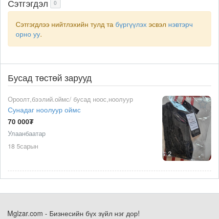
Сэтгэгдэл
0
Сэтгэгдлээ нийтлэхийн тулд та
бүргүүлэх
эсвэл
нэвтэрч
орно уу
.
Бусад төстөй зарууд
Ороолт,бээлий.оймс/ бусад ноос,ноолуур
Сунадаг ноолуур оймс
70 000₮
Улаанбаатар
18 5сарын
2
Mglzar.com - Бизнесийн бүх зүйл нэг дор!