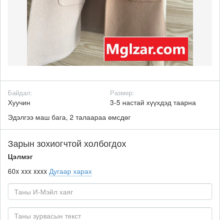
Байдал:
Размер:
Хуучин
3-5 настай хүүхдэд таарна
Эдэлгээ маш бага, 2 талаараа өмсдөг
Зарын зохиогчтой холбогдох
Цэлмэг
60x xxx xxxx
Дугаар харах