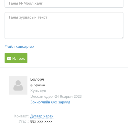
Файл хавсаргах
Илгээх
Болорч
офлайн
Хувь хүн
Элссэн өдөр -24 9сарын 2023
Зохиогчийн бүх зарууд
Контакт:
Дугаар харах
Утас.:
88x xxx xxxx