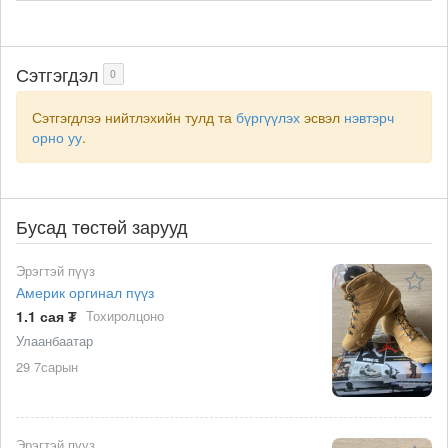
Сэтгэгдэл
0
Сэтгэгдлээ нийтлэхийн тулд та
бүргүүлэх
эсвэл
нэвтэрч
орно уу
.
Бусад төстөй зарууд
Эрэгтэй пүүз
Америк оргинал пүүз
1.1 сая ₮
Тохиролцоно
Улаанбаатар
29 7сарын
Эрэгтэй пүүз