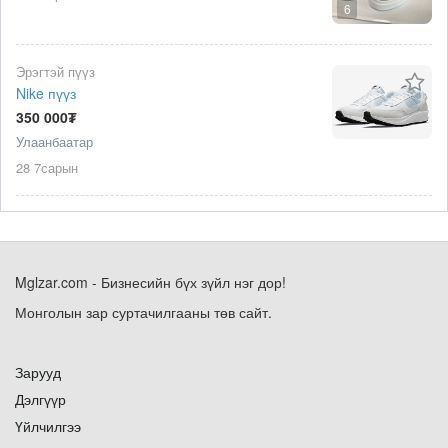
6
Эрэгтэй пүүз
Nike пүүз
350 000₮
Улаанбаатар
28 7сарын
Mglzar.com - Бизнесийн бүх зүйл нэг дор!
Монголын зар суртачилгааны төв сайт.
Зарууд
Дэлгүүр
Үйлчилгээ