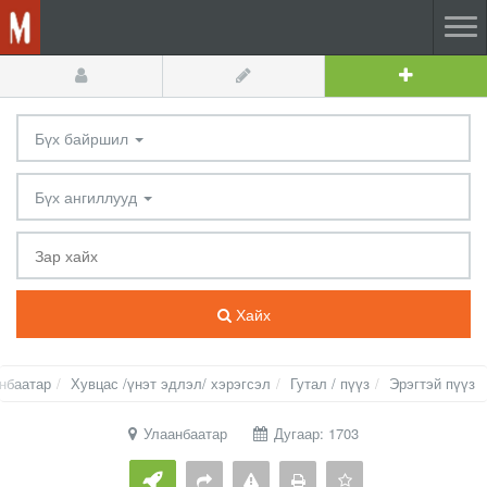
Бүх байршил
Бүх ангиллууд
Хайх
нбаатар
Хувцас /үнэт эдлэл/ хэрэгсэл
Гутал / пүүз
Эрэгтэй пүүз
Улаанбаатар
Дугаар: 1703