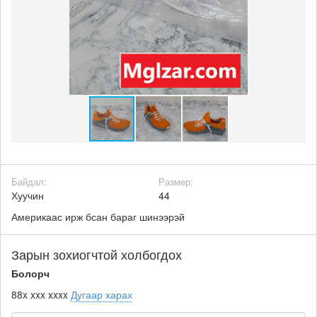
Байдал:
Размер:
Хуучин
44
Америкаас ирж бсан бараг шинээрэй
Зарын зохиогчтой холбогдох
Болорч
88x xxx xxxx
Дугаар харах