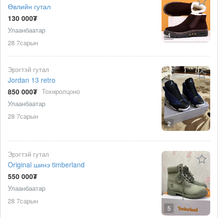
Өвлийн гутал
130 000₮
Улаанбаатар
4
28 7сарын
Эрэгтэй гутал
Jordan 13 retro
850 000₮
Тохиролцоно
Улаанбаатар
28 7сарын
2
Эрэгтэй гутал
Original шинэ timberland
550 000₮
Улаанбаатар
28 7сарын
5