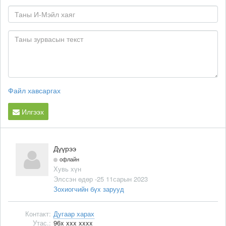
Файл хавсаргах
Илгээх
Дүүрээ
офлайн
Хувь хүн
Элссэн өдөр -25 11сарын 2023
Зохиогчийн бүх зарууд
Контакт:
Дугаар харах
Утас.:
96x xxx xxxx