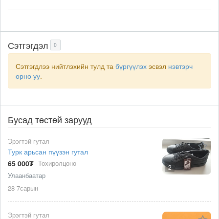
Сэтгэгдэл
0
Сэтгэгдлээ нийтлэхийн тулд та
бүргүүлэх
эсвэл
нэвтэрч
орно уу
.
Бусад төстөй зарууд
Эрэгтэй гутал
Турк арьсан пүүзэн гутал
65 000₮
Тохиролцоно
2
Улаанбаатар
28 7сарын
Эрэгтэй гутал