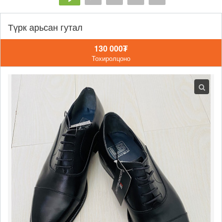
Түрк арьсан гутал
130 000₮
Тохиролцоно