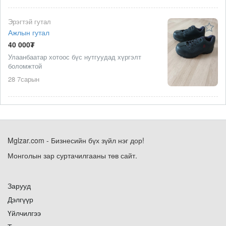
Эрэгтэй гутал
Ажлын гутал
40 000₮
Улаанбаатар хотоос бүс нутгуудад хүргэлт
боломжтой
28 7сарын
Mglzar.com - Бизнесийн бүх зүйл нэг дор!
Монголын зар суртачилгааны төв сайт.
Зарууд
Дэлгүүр
Үйлчилгээ