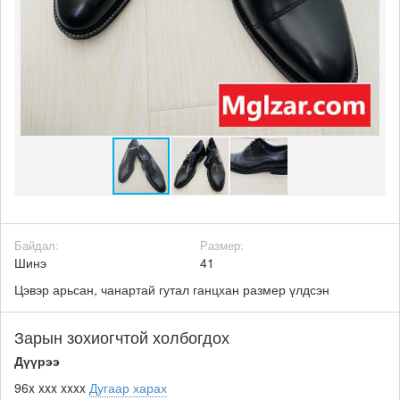
Байдал:
Размер:
Шинэ
41
Цэвэр арьсан, чанартай гутал ганцхан размер үлдсэн
Зарын зохиогчтой холбогдох
Дүүрээ
96x xxx xxxx
Дугаар харах