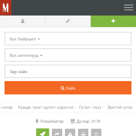
Бүх байршил
Бүх ангиллууд
Хайх
баатар
Хувцас /үнэт эдлэл/ хэрэгсэл
Гутал / пүүз
Эрэгтэй гутал
Улаанбаатар
Дугаар: 2176