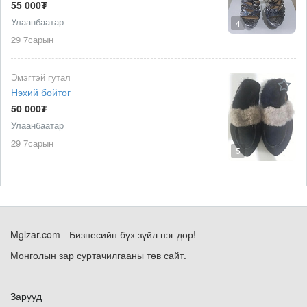
55 000₮
Улаанбаатар
4
29 7сарын
Эмэгтэй гутал
Нэхий бойтог
50 000₮
Улаанбаатар
29 7сарын
5
Mglzar.com - Бизнесийн бүх зүйл нэг дор!
Монголын зар суртачилгааны төв сайт.
Зарууд