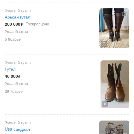
Эмэгтэй гутал
Арьсан гутал
200 000₮
Тохиролцоно
Улаанбаатар
5 8сарын
7
Эмэгтэй гутал
Гутал
40 000₮
Улаанбаатар
29 7сарын
6
Эмэгтэй гутал
Usa сандаал