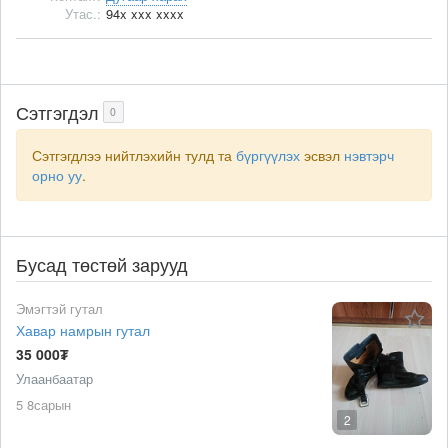
Утас.:
94x xxx xxxx
Сэтгэгдэл
0
Сэтгэгдлээ нийтлэхийн тулд та
бүргүүлэх
эсвэл
нэвтэрч
орно уу
.
Бусад төстөй зарууд
Эмэгтэй гутал
Хавар намрын гутал
35 000₮
Улаанбаатар
5 8сарын
2