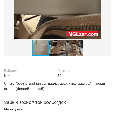
Байдал:
Размер:
Шинэ
39
United Nude brand-ын сандааль, авах хүнд маш сайн яриад
өгнөө. (биений өнгөтэй)
Зарын зохиогчтой холбогдох
Мөнхцэцэг