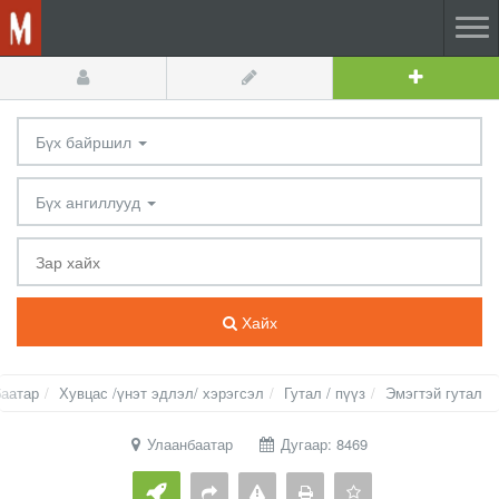
Бүх байршил
Бүх ангиллууд
Хайх
баатар
Хувцас /үнэт эдлэл/ хэрэгсэл
Гутал / пүүз
Эмэгтэй гутал
Улаанбаатар
Дугаар: 8469