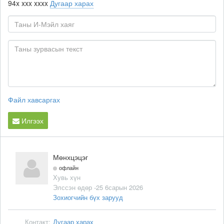
94x xxx xxxx
Дугаар харах
Файл хавсаргах
Илгээх
Мөнхцэцэг
офлайн
Хувь хүн
Элссэн өдөр -25 6сарын 2026
Зохиогчийн бүх зарууд
Контакт:
Дугаар харах