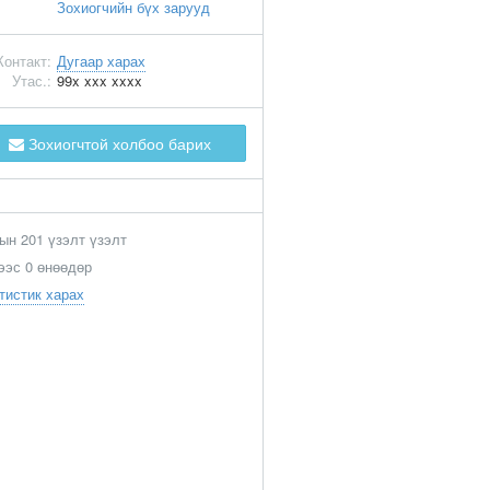
Зохиогчийн бүх зарууд
Контакт:
Дугаар харах
Утас.:
99x xxx xxxx
Зохиогчтой холбоо барих
ын 201 үзэлт үзэлт
ээс 0 өнөөдөр
тистик харах