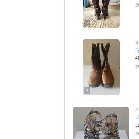
У
7
Э
Г
4
У
6
Э
U
5
У