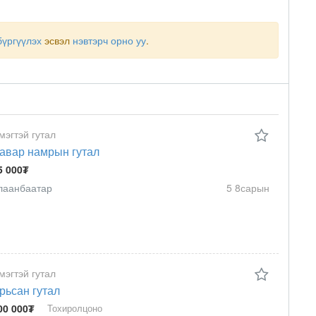
бүргүүлэх
эсвэл
нэвтэрч орно уу
.
мэгтэй гутал
авар намрын гутал
5 000₮
лаанбаатар
5 8сарын
мэгтэй гутал
рьсан гутал
00 000₮
Тохиролцоно