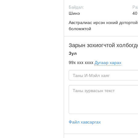
Байдал:
Ра
Шинэ
4
Австралиас ирсэн нэхий дотортой 
боломжтой
Зарын зохиогчтой холбогд
Зул
99x xxx xxxx
Дугаар харах
Файл хавсаргах