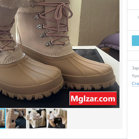
Зар
Үүн
Ста