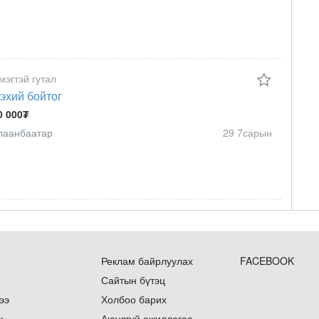
мэгтэй гутал
эхий бойтог
0 000₮
лаанбаатар
29 7сарын
Реклам байрлуулах
FACEBOOK
Сайтын бүтэц
ээ
Холбоо барих
ж
Аюулгүй ажиллагаа