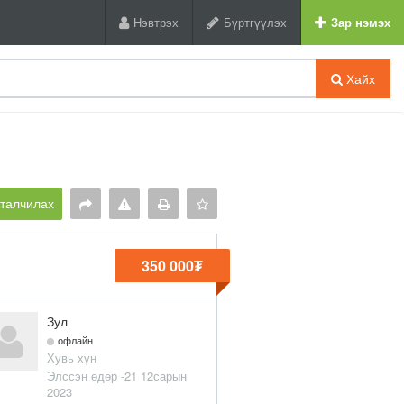
Нэвтрэх
Бүртгүүлэх
Зар нэмэх
Хайх
рталчилах
350 000₮
Зул
офлайн
Хувь хүн
Элссэн өдөр -21 12сарын
2023