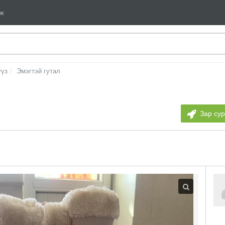
мж
үүз
Эмэгтэй гутал
Зар су