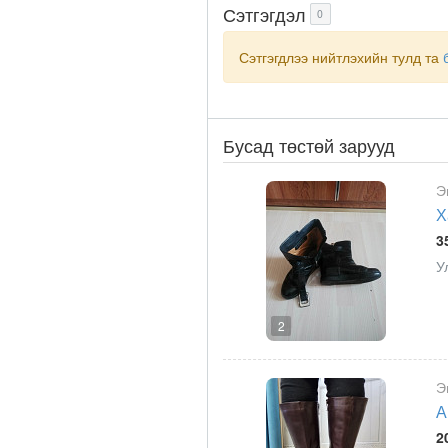
Сэтгэгдэл
0
Сэтгэгдлээ нийтлэхийн тулд та
Бусад төстөй зарууд
Э
Х
3
У
2
Э
А
2