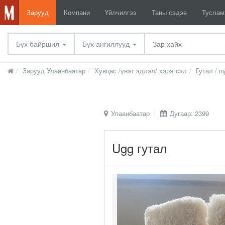
Зарууд
Компани
Үйлчилгээ
Таны сэдэв
Тусла
Бүх байршил
Бүх ангиллууд
Зарууд Улаанбаатар
Хувцас /үнэт эдлэл/ хэрэгсэл
Гутал / п
Улаанбаатар
Дугаар: 2399
Ugg гутал