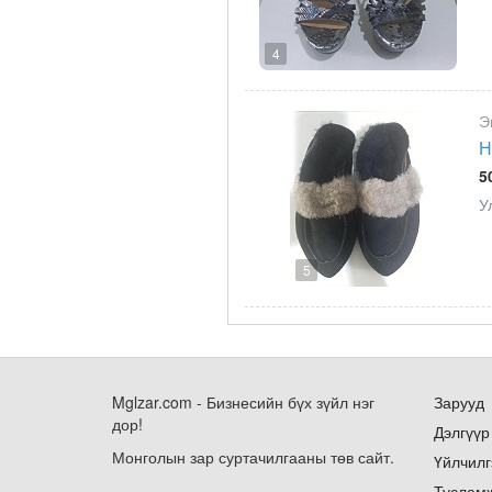
4
Э
Н
5
У
5
Mglzar.com - Бизнесийн бүх зүйл нэг
Зарууд
дор!
Дэлгүүр
Монголын зар суртачилгааны төв сайт.
Үйлчилг
Туслам