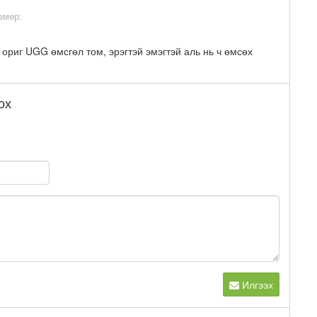
змер:
0
ориг UGG өмсгөл том, эрэгтэй эмэгтэй аль нь ч өмсөх
ох
Илгээх