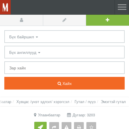
Бүх байршил
Бүх ангиллууд
Хайх
баатар
Хувцас /үнэт эдлэл/ хэрэгсэл
Гутал / пүүз
Эмэгтэй гутал
Улаанбаатар
Дугаар: 3203