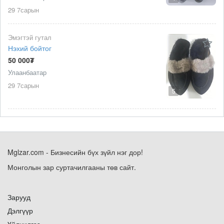
29 7сарын
Эмэгтэй гутал
Нэхий бойтог
50 000₮
Улаанбаатар
29 7сарын
5
Mglzar.com - Бизнесийн бүх зүйл нэг дор!
Монголын зар суртачилгааны төв сайт.
Зарууд
Дэлгүүр