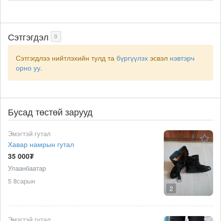
Сэтгэгдэл
0
Сэтгэгдлээ нийтлэхийн тулд та
бүргүүлэх
эсвэл
нэвтэрч
орно уу
.
Бусад төстөй зарууд
Эмэгтэй гутал
Хавар намрын гутал
35 000₮
Улаанбаатар
5 8сарын
2
Эмэгтэй гутал