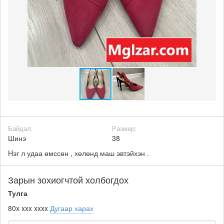
Байдал:
Размер:
Шинэ
38
Hэг л удаа өмссөн , хөлөнд маш эвтэйхэн .
Зарын зохиогчтой холбогдох
Тулга
80x xxx xxxx
Дугаар харах