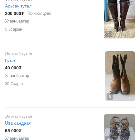
Арьсан гутал
200 000₮
Тохиролцоно
Улаанбаатар
5 8сарын
7
Эмэгтэй гутал
Гутал
40 000₮
Улаанбаатар
29 7сарын
6
Эмэгтэй гутал
Usa сандаал
55 000₮
Улаанбаатар
4