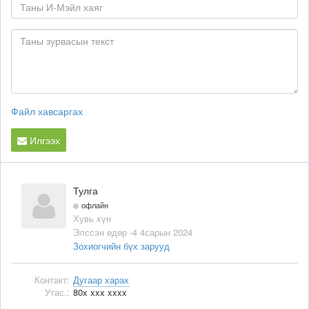
Файл хавсаргах
Илгээх
Тулга
офлайн
Хувь хүн
Элссэн өдөр -4 4сарын 2024
Зохиогчийн бүх зарууд
Контакт:
Дугаар харах
Утас.:
80x xxx xxxx