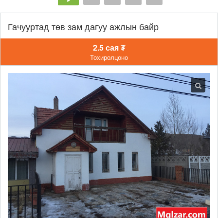
Гачууртад төв зам дагуу ажлын байр
2.5 сая ₮
Тохиролцоно