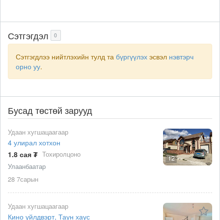
Сэтгэгдэл
0
Сэтгэгдлээ нийтлэхийн тулд та
бүргүүлэх
эсвэл
нэвтэрч
орно уу
.
Бусад төстөй зарууд
Удаан хугшацаагаар
4 улирал хотхон
1.8 сая ₮
Тохиролцоно
12
Улаанбаатар
28 7сарын
Удаан хугшацаагаар
Кино үйлдвэрт, Таун хаус