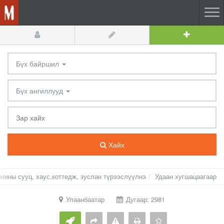
Бүх байршил
Бүх ангиллууд
Хайх
мины сууц, хаус,коттедж, зуслан түрээслүүлнэ
Удаан хугшацаагаар
Улаанбаатар
Дугаар: 2981