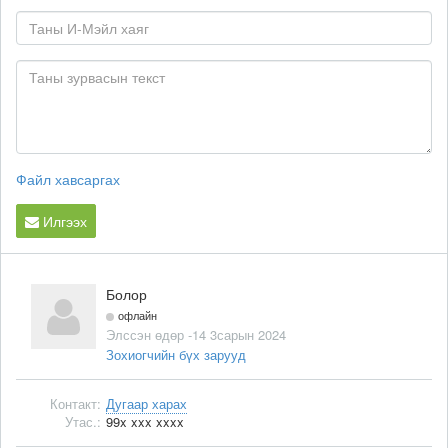
Файл хавсаргах
Илгээх
Болор
офлайн
Элссэн өдөр -14 3сарын 2024
Зохиогчийн бүх зарууд
Контакт:
Дугаар харах
Утас.:
99x xxx xxxx