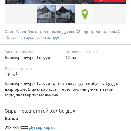
Хаяг:
Улаанбаатар, Баянзүрх дүүрэг 33 хороо, Баяндөхөм 24-
15,
газрын зураг дээр харуул
Засмал /Чиглэл:
Хотоос орших зай:
Баянзүрх дүүрэг Гачуурт
17 км
Байрны талбай:
2
140 м
Баянзүрх дүүрэг Гачууртад төв зам дагуу автобусны буудал
дээр орших 2 давхар хаусыг төрөл бүрийн үйлчилгээний
зориулалтаар түрээслүүлнэ
Зарын зохиогчтой холбогдох
Болор
99x xxx xxxx
Дугаар харах