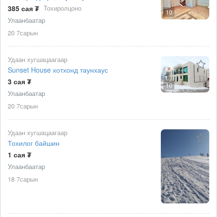
385 сая ₮
Тохиролцоно
10
Улаанбаатар
20 7сарын
Удаан хугшацаагаар
Sunset House хотхонд таунхаус
3 сая ₮
10
Улаанбаатар
20 7сарын
Удаан хугшацаагаар
Тохилог байшин
1 сая ₮
Улаанбаатар
18 7сарын