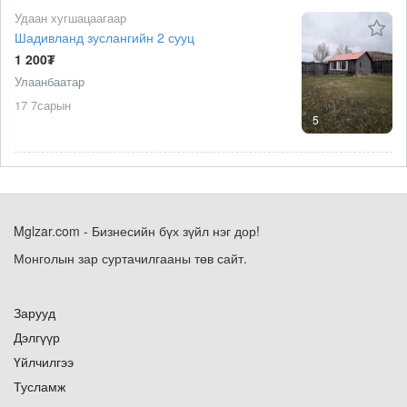
Удаан хугшацаагаар
Шадивланд зуслангийн 2 сууц
1 200₮
Улаанбаатар
17 7сарын
5
Mglzar.com - Бизнесийн бүх зүйл нэг дор!
Монголын зар суртачилгааны төв сайт.
Зарууд
Дэлгүүр
Үйлчилгээ
Тусламж