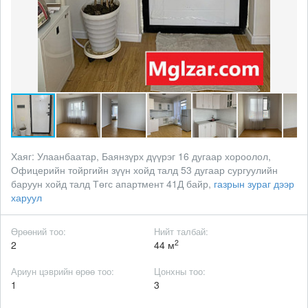
Хаяг:
Улаанбаатар, Баянзүрх дүүрэг 16 дугаар хороолол,
Офицерийн тойргийн зүүн хойд талд 53 дугаар сургуулийн
баруун хойд талд Төгс апартмент 41Д байр,
газрын зураг дээр
харуул
Өрөөний тоо:
Нийт талбай:
2
2
44 м
Ариун цэврийн өрөө тоо:
Цонхны тоо:
1
3