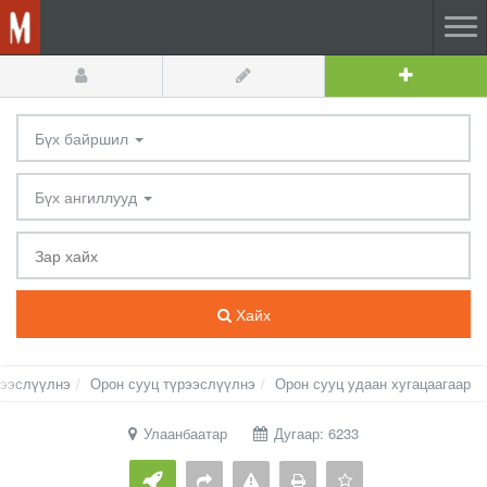
Бүх байршил
Бүх ангиллууд
Хайх
рээслүүлнэ
Орон сууц түрээслүүлнэ
Орон сууц удаан хугацаагаар
Улаанбаатар
Дугаар: 6233