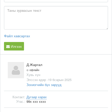
Файл хавсаргах
Илгээх
Д.Жаргал
офлайн
Хувь хүн
Элссэн өдөр -19 6сарын 2025
Зохиогчийн бүх зарууд
Контакт:
Дугаар харах
Утас.:
99x xxx xxxx