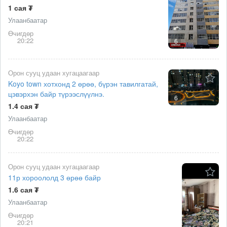
1 сая ₮
Улаанбаатар
Өчигдөр
20:22
6
Орон сууц удаан хугацаагаар
Koyo town хотхонд 2 өрөө, бүрэн тавилгатай,
цэвэрхэн байр түрээслүүлнэ.
6
1.4 сая ₮
Улаанбаатар
Өчигдөр
20:22
Орон сууц удаан хугацаагаар
11р хороололд 3 өрөө байр
1.6 сая ₮
Улаанбаатар
Өчигдөр
20:21