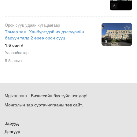
6
Орон сууц удаан хугацаагаар
Төмөр зам. Ханбүргэдэй их дэлгүүрийн
баруун талд 2 өрөө орон сууц
8
1.6 сая ₮
Улаанбаатар
5 8сарын
Mglzar.com - Бизнесийн бүх зүйл нэг дор!
Монголын зар суртачилгааны төв сайт.
Зарууд
Дэлгүүр