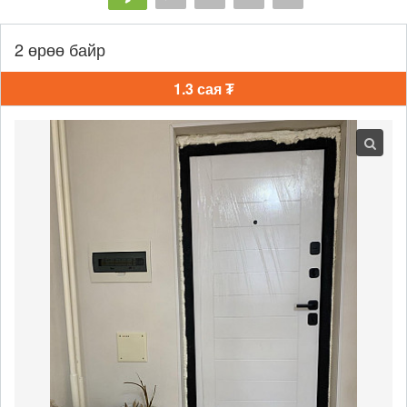
2 өрөө байр
1.3 сая ₮