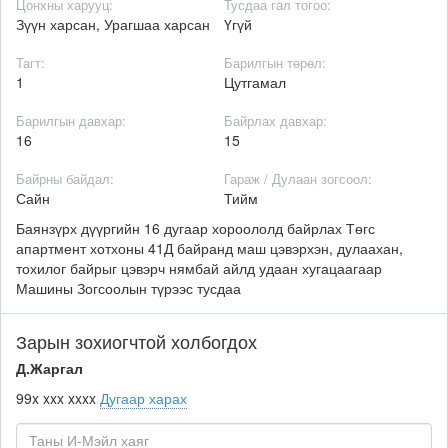
Цонхны харууц:
Тусдаа гал тогоо:
Зүүн харсан, Урагшаа харсан
Үгүй
Тагт:
Барилгын төрөл:
1
Цутгамал
Барилгын давхар:
Байрлах давхар:
16
15
Байрны байдал:
Гараж / Дулаан зогсоол:
Сайн
Тийм
Баянзүрх дүүргийн 16 дугаар хороололд байрлах Төгс
апартмент хотхоны 41Д байранд маш цэвэрхэн, дулаахан,
тохилог байрыг цэвэрч нямбай айлд удаан хугацаагаар
Машины Зогсоолын түрээс тусдаа
Зарын зохиогчтой холбогдох
Д.Жаргал
99x xxx xxxx
Дугаар харах