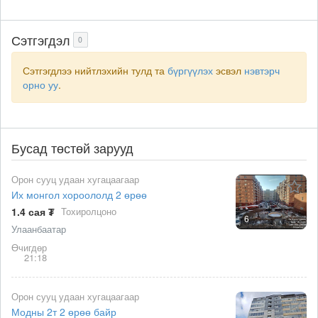
Сэтгэгдэл
0
Сэтгэгдлээ нийтлэхийн тулд та
бүргүүлэх
эсвэл
нэвтэрч
орно уу
.
Бусад төстөй зарууд
Орон сууц удаан хугацаагаар
Их монгол хороололд 2 өрөө
1.4 сая ₮
Тохиролцоно
6
Улаанбаатар
Өчигдөр
21:18
Орон сууц удаан хугацаагаар
Модны 2т 2 өрөө байр