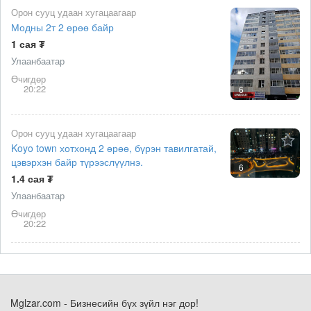
Орон сууц удаан хугацаагаар
Модны 2т 2 өрөө байр
1 сая ₮
Улаанбаатар
Өчигдөр
20:22
6
Орон сууц удаан хугацаагаар
Koyo town хотхонд 2 өрөө, бүрэн тавилгатай,
цэвэрхэн байр түрээслүүлнэ.
6
1.4 сая ₮
Улаанбаатар
Өчигдөр
20:22
Mglzar.com - Бизнесийн бүх зүйл нэг дор!