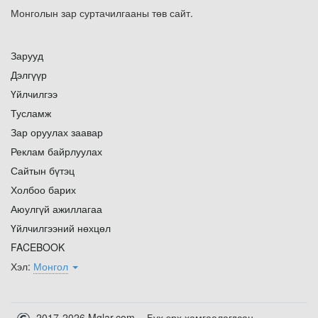
Монголын зар суртачилгааны төв сайт.
Зарууд
Дэлгүүр
Үйлчилгээ
Тусламж
Зар оруулах заавар
Реклам байрлуулах
Сайтын бүтэц
Холбоо барих
Аюулгүй ажиллагаа
Үйлчилгээний нөхцөл
FACEBOOK
Хэл:
Монгол
2017-2026 Mglar.com - Бүх эрх хамгаалагдсан