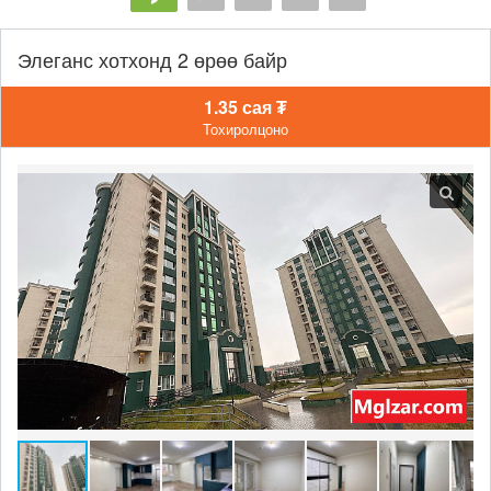
Элеганс хотхонд 2 өрөө байр
1.35 сая ₮
Тохиролцоно