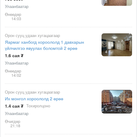
3
Улаанбаатар
Өнөөдөр
14:03
Орон сууц удаан хугацаагаар
Яармаг ханбогд хороололд 1 давхарын
үйлчилгээ явуулах боломтой 2 өрөө
4
1.6 сая ₮
Улаанбаатар
Өнөөдөр
14:02
Орон сууц удаан хугацаагаар
Их монгол хороололд 2 өрөө
1.4 сая ₮
Тохиролцоно
6
Улаанбаатар
Өчигдөр
21:18