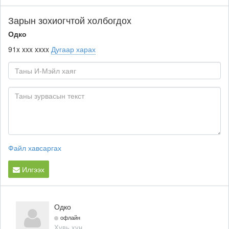
Зарын зохиогчтой холбогдох
Одко
91x xxx xxxx
Дугаар харах
Файл хавсаргах
Илгээх
Одко
офлайн
Хувь хүн