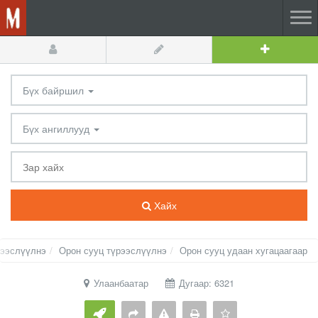
Бүх байршил
Бүх ангиллууд
Хайх
рээслүүлнэ
Орон сууц түрээслүүлнэ
Орон сууц удаан хугацаагаар
Улаанбаатар
Дугаар: 6321