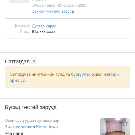
Элссэн өдөр -25 6сарын 2025
Зохиогчийн бүх зарууд
Контакт:
Дугаар харах
Утас.:
91x xxx xxxx
Сэтгэгдэл
0
Сэтгэгдлээ нийтлэхийн тулд та
бүргүүлэх
эсвэл
нэвтэрч
орно уу
.
Бусад төстөй зарууд
Орон сууц удаан хугацаагаар
3 4-р хороолол Korea town
750 000₮