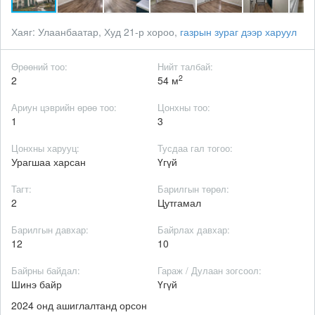
Хаяг:
Улаанбаатар, Худ 21-р хороо,
газрын зураг дээр харуул
Өрөөний тоо:
Нийт талбай:
2
2
54 м
Ариун цэврийн өрөө тоо:
Цонхны тоо:
1
3
Цонхны харууц:
Тусдаа гал тогоо:
Урагшаа харсан
Үгүй
Тагт:
Барилгын төрөл:
2
Цутгамал
Барилгын давхар:
Байрлах давхар:
12
10
Байрны байдал:
Гараж / Дулаан зогсоол:
Шинэ байр
Үгүй
2024 онд ашиглалтанд орсон