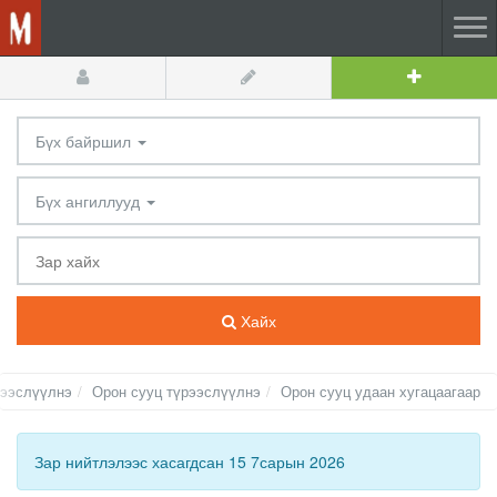
Бүх байршил
Бүх ангиллууд
Хайх
рээслүүлнэ
Орон сууц түрээслүүлнэ
Орон сууц удаан хугацаагаар
Зар нийтлэлээс хасагдсан 15 7сарын 2026