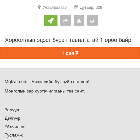
Улаанбаатар
Дугаар: 329
Хорооллын эцэст бүрэн тавилгатай 1 өрөө байр
1 сая ₮
Mglzar.com - Бизнесийн бүх зүйл нэг дор!
Монголын зар суртачилгааны төв сайт.
Зарууд
Дэлгүүр
Үйлчилгээ
Тусламж