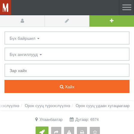
Бүх байршил
Бүх ангиллууд
Хайх
рээслүүлнэ
Орон сууц түрээслүүлнэ
Орон сууц удаан хугацаагаар
Улаанбаатар
Дугаар: 6574