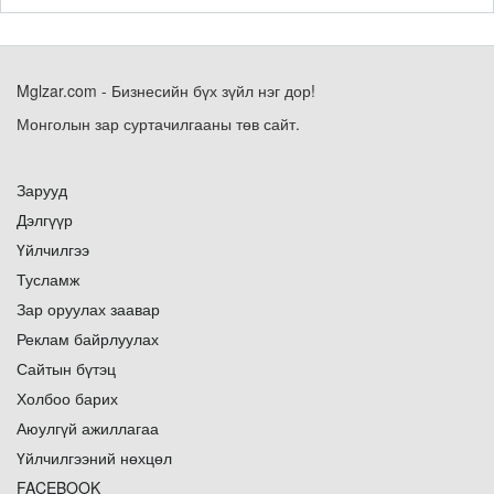
Mglzar.com - Бизнесийн бүх зүйл нэг дор!
Монголын зар суртачилгааны төв сайт.
Зарууд
Дэлгүүр
Үйлчилгээ
Тусламж
Зар оруулах заавар
Реклам байрлуулах
Сайтын бүтэц
Холбоо барих
Аюулгүй ажиллагаа
Үйлчилгээний нөхцөл
FACEBOOK