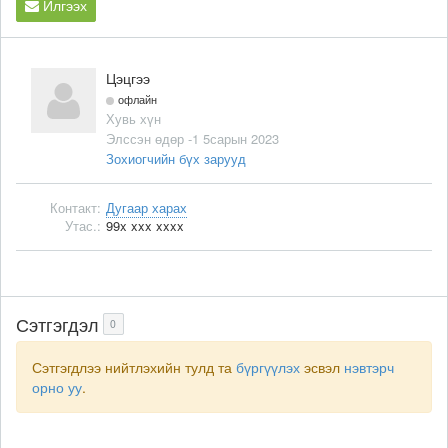
Илгээх
Цэцгээ
офлайн
Хувь хүн
Элссэн өдөр -1 5сарын 2023
Зохиогчийн бүх зарууд
Контакт:
Дугаар харах
Утас.:
99x xxx xxxx
Сэтгэгдэл
0
Сэтгэгдлээ нийтлэхийн тулд та
бүргүүлэх
эсвэл
нэвтэрч
орно уу
.