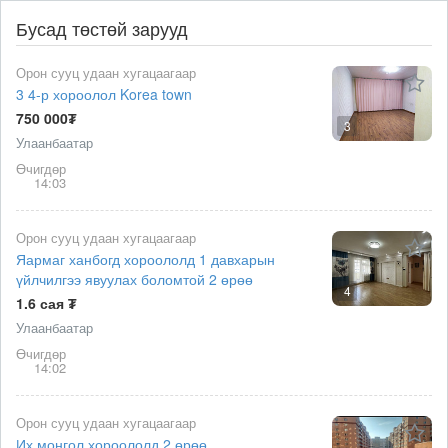
Бусад төстөй зарууд
Орон сууц удаан хугацаагаар
3 4-р хороолол Korea town
750 000₮
3
Улаанбаатар
Өчигдөр
14:03
Орон сууц удаан хугацаагаар
Яармаг ханбогд хороололд 1 давхарын
үйлчилгээ явуулах боломтой 2 өрөө
4
1.6 сая ₮
Улаанбаатар
Өчигдөр
14:02
Орон сууц удаан хугацаагаар
Их монгол хороололд 2 өрөө