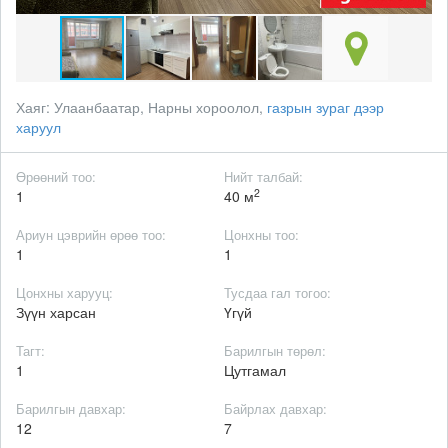
Хаяг:
Улаанбаатар, Нарны хороолол,
газрын зураг дээр
харуул
Өрөөний тоо:
Нийт талбай:
2
1
40 м
Ариун цэврийн өрөө тоо:
Цонхны тоо:
1
1
Цонхны харууц:
Тусдаа гал тогоо:
Зүүн харсан
Үгүй
Тагт:
Барилгын төрөл:
1
Цутгамал
Барилгын давхар:
Байрлах давхар:
12
7