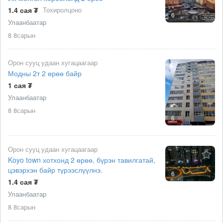
1.4 сая ₮
Тохиролцоно
6
Улаанбаатар
8 8сарын
Орон сууц удаан хугацаагаар
Модны 2т 2 өрөө байр
1 сая ₮
Улаанбаатар
8 8сарын
6
Орон сууц удаан хугацаагаар
Koyo town хотхонд 2 өрөө, бүрэн тавилгатай,
цэвэрхэн байр түрээслүүлнэ.
6
1.4 сая ₮
Улаанбаатар
8 8сарын