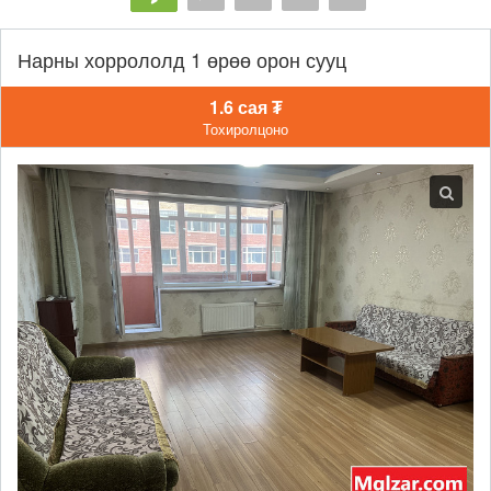
Нарны хоррололд 1 өрөө орон сууц
1.6 сая ₮
Тохиролцоно