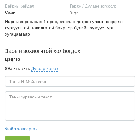
Байрны байдал:
Гараж / Дулаан зогсоол:
Сайн
Үгүй
Нарны хороололд 1 өрөө, хашаан дотроо улсын цэцэрлэг
сургуультай, тавилгатай байр гэр бүлийн хүмүүст урт
хугацаагаар
Зарын зохиогчтой холбогдох
Цэцгээ
99x xxx xxxx
Дугаар харах
Файл хавсаргах