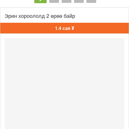
Эрин хороололд 2 өрөө байр
1.4 сая ₮