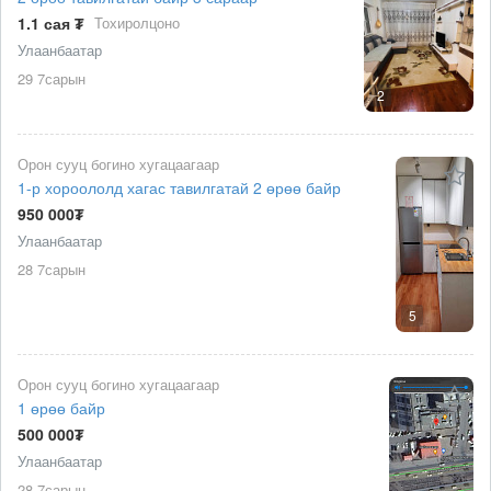
1.1 сая ₮
Тохиролцоно
Улаанбаатар
29 7сарын
2
Орон сууц богино хугацаагаар
1-р хороололд хагас тавилгатай 2 өрөө байр
950 000₮
Улаанбаатар
28 7сарын
5
Орон сууц богино хугацаагаар
1 өрөө байр
500 000₮
Улаанбаатар
28 7сарын