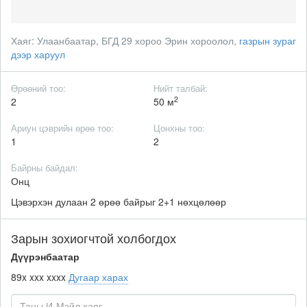
Хаяг:
Улаанбаатар, БГД 29 хороо Эрин хороолол,
газрын зураг
дээр харуул
Өрөөний тоо:
Нийт талбай:
2
2
50 м
Ариун цэврийн өрөө тоо:
Цонхны тоо:
1
2
Байрны байдал:
Онц
Цэвэрхэн дулаан 2 өрөө байрыг 2+1 нөхцөлөөр
Зарын зохиогчтой холбогдох
Дүүрэнбаатар
89x xxx xxxx
Дугаар харах