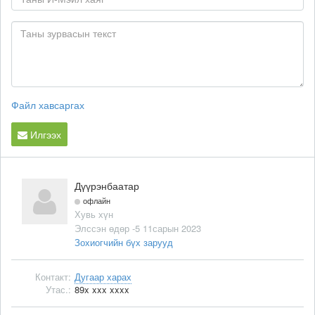
Файл хавсаргах
Илгээх
Дүүрэнбаатар
офлайн
Хувь хүн
Элссэн өдөр -5 11сарын 2023
Зохиогчийн бүх зарууд
Контакт:
Дугаар харах
Утас.:
89x xxx xxxx