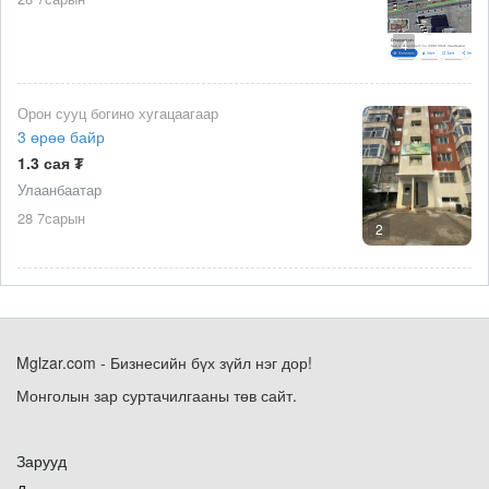
4
Орон сууц богино хугацаагаар
3 өрөө байр
1.3 сая ₮
Улаанбаатар
28 7сарын
2
Mglzar.com - Бизнесийн бүх зүйл нэг дор!
Монголын зар суртачилгааны төв сайт.
Зарууд