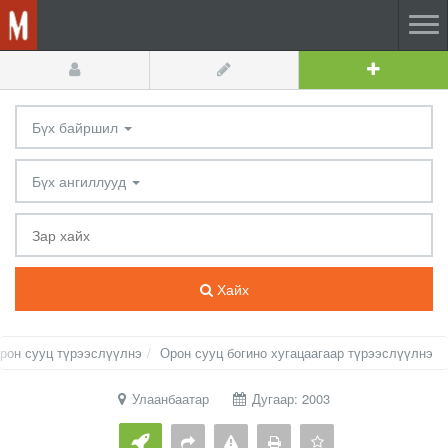
Бүх байршил
Бүх ангиллууд
Хайх
рон сууц түрээслүүлнэ
Орон сууц богино хугацаагаар түрээслүүлнэ
Улаанбаатар
Дугаар: 2003