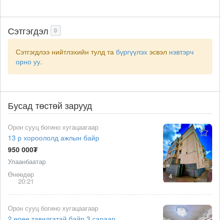
Сэтгэгдэл
0
Сэтгэгдлээ нийтлэхийн тулд та
бүргүүлэх
эсвэл
нэвтэрч
орно уу
.
Бусад төстөй зарууд
Орон сууц богино хугацаагаар
13 р хороололд ажлын байр
950 000₮
Улаанбаатар
Өнөөдөр
4
20:21
Орон сууц богино хугацаагаар
2 өрөө тавилгатай байр 3 сараар