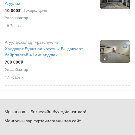
Агуулах
10 000₮
Тохиролцоно
Улаанбаатар
18 7сарын
Агуулах,склад түрээслүүлнэ
Халдварт Буянт од хотхоны В1 давхарт
байрлалтай 41мкв агуулах
2
700 000₮
Улаанбаатар
17 7сарын
Mglzar.com - Бизнесийн бүх зүйл нэг дор!
Монголын зар суртачилгааны төв сайт.