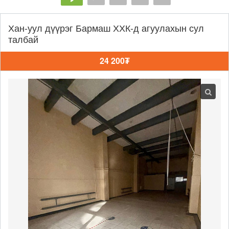
Хан-уул дүүрэг Бармаш ХХК-д агуулахын сул
талбай
24 200₮