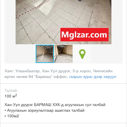
Хаяг:
Улаанбаатар, Хан-Уул дүүрэг, 3-р хороо, Чингисийн
өргөн чөлөө-94 “Бармаш” оффис,
газрын зураг дээр харуул
Талбай:
2
100 м
Хан-Уул дүүрэг БАРМАШ ХХК-д агуулахын сул талбай
• Агуулахын зориулалтаар ашиглах талбай
• 100м2