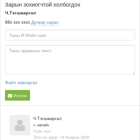
Зарын зохиогчтой холбогдох
Ч.Тэгшжаргал
88x xxx xxxx
Дугаар харах
Файл хавсаргах
Илгээх
Ч.Тэгшжаргал
офлайн
Хувь хүн
Элссэн өдөр -18 6сарын 2025