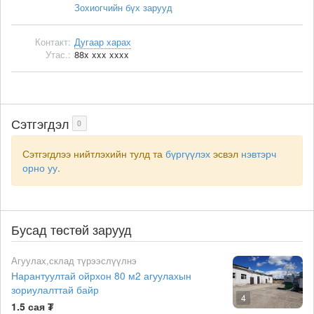
Зохиогчийн бүх зарууд
Контакт:
Дугаар харах
Утас.:
88x xxx xxxx
Сэтгэгдэл
0
Сэтгэгдлээ нийтлэхийн тулд та
бүргүүлэх
эсвэл
нэвтэрч
орно уу
.
Бусад төстөй зарууд
Агуулах,склад түрээслүүлнэ
Нарантуултай ойрхон 80 м2 агуулахын
зориулалттай байр
4
1.5 сая ₮