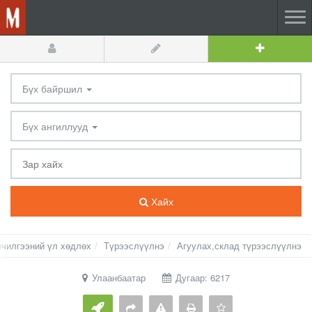
Бүх байршил
Бүх ангиллууд
Хайх
лчилгээний үл хөдлөх
Түрээслүүлнэ
Агуулах,склад түрээслүүлнэ
Улаанбаатар
Дугаар: 6217