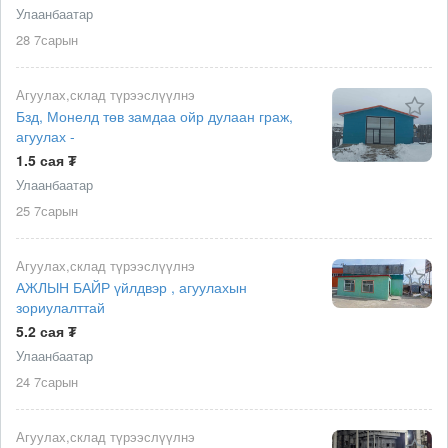
Улаанбаатар
28 7сарын
Агуулах,склад түрээслүүлнэ
Бзд, Монелд төв замдаа ойр дулаан граж,
агуулах -
1.5 сая ₮
Улаанбаатар
25 7сарын
Агуулах,склад түрээслүүлнэ
АЖЛЫН БАЙР үйлдвэр , агуулахын
зориулалттай
5.2 сая ₮
Улаанбаатар
24 7сарын
Агуулах,склад түрээслүүлнэ