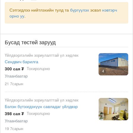
Сэтгэгдлээ нийтлэхийн тулд та
бүргүүлэх
эсвэл
нэвтэрч
орно уу
.
Бусад төстөй зарууд
Үйлдвэрлэлийн зориулалттай үл хөдлөх
Сендвич барилга
300 сая ₮
Тохиролцоно
4
Улаанбаатар
21 7сарын
Үйлдвэрлэлийн зориулалттай үл хөдлөх
Бэлэн бүтээгдэхүүн савладаг үйлдвэр
398 сая ₮
Тохиролцоно
8
Улаанбаатар
19 7сарын