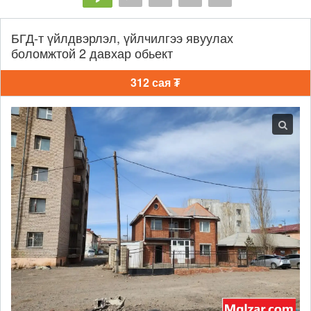
БГД-т үйлдвэрлэл, үйлчилгээ явуулах
боломжтой 2 давхар обьект
312 сая ₮