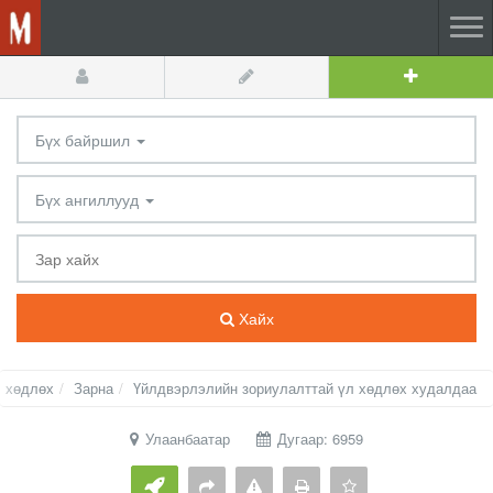
Бүх байршил
Бүх ангиллууд
Хайх
л хөдлөх
Зарна
Үйлдвэрлэлийн зориулалттай үл хөдлөх худалдаа
Улаанбаатар
Дугаар: 6959