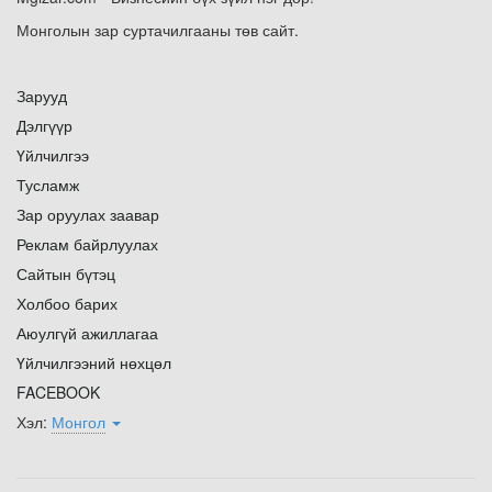
Монголын зар суртачилгааны төв сайт.
Зарууд
Дэлгүүр
Үйлчилгээ
Тусламж
Зар оруулах заавар
Реклам байрлуулах
Сайтын бүтэц
Холбоо барих
Аюулгүй ажиллагаа
Үйлчилгээний нөхцөл
FACEBOOK
Хэл:
Монгол