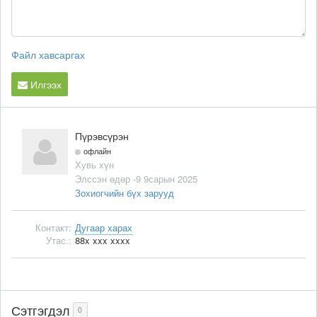
Файл хавсаргах
Илгээх
Пүрэвсүрэн
офлайн
Хувь хүн
Элссэн өдөр -9 9сарын 2025
Зохиогчийн бүх зарууд
Контакт:
Дугаар харах
Утас.:
88x xxx xxxx
Сэтгэгдэл
0