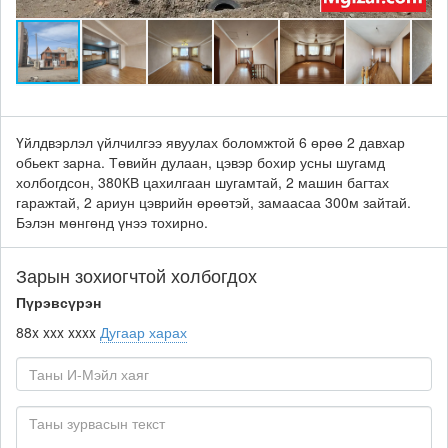
Үйлдвэрлэл үйлчилгээ явуулах боломжтой 6 өрөө 2 давхар
обьект зарна. Төвийн дулаан, цэвэр бохир усны шугамд
холбогдсон, 380КВ цахилгаан шугамтай, 2 машин багтах
гаражтай, 2 ариун цэврийн өрөөтэй, замаасаа 300м зайтай.
Бэлэн мөнгөнд үнээ тохирно.
Зарын зохиогчтой холбогдох
Пүрэвсүрэн
88x xxx xxxx
Дугаар харах