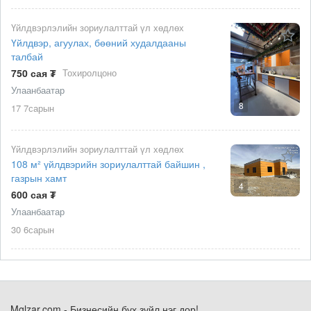
Үйлдвэрлэлийн зориулалттай үл хөдлөх
Үйлдвэр, агуулах, бөөний худалдааны
талбай
750 сая ₮
Тохиролцоно
Улаанбаатар
8
17 7сарын
Үйлдвэрлэлийн зориулалттай үл хөдлөх
108 м² үйлдвэрийн зориулалттай байшин ,
газрын хамт
4
600 сая ₮
Улаанбаатар
30 6сарын
Mglzar.com - Бизнесийн бүх зүйл нэг дор!