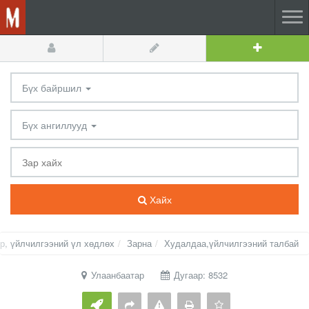
Бүх байршил
Бүх ангиллууд
Хайх
р, үйлчилгээний үл хөдлөх
Зарна
Худалдаа,үйлчилгээний талбай
Улаанбаатар
Дугаар: 8532