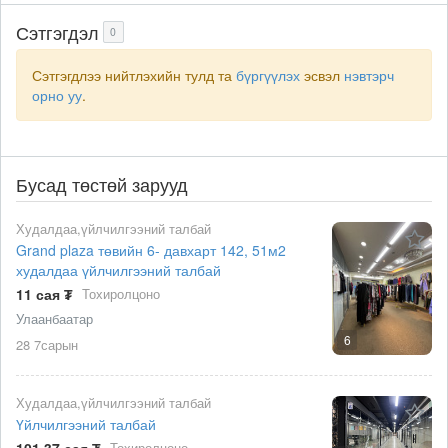
Сэтгэгдэл
0
Сэтгэгдлээ нийтлэхийн тулд та
бүргүүлэх
эсвэл
нэвтэрч
орно уу
.
Бусад төстөй зарууд
Худалдаа,үйлчилгээний талбай
Grand plaza төвийн 6- давхарт 142, 51м2
худалдаа үйлчилгээний талбай
11 сая ₮
Тохиролцоно
Улаанбаатар
6
28 7сарын
Худалдаа,үйлчилгээний талбай
Үйлчилгээний талбай
101.37 сая ₮
Тохиролцоно