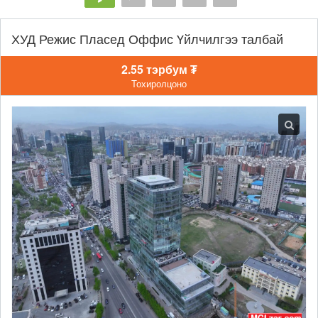
ХУД Режис Пласед Оффис Үйлчилгээ талбай
2.55 тэрбум ₮
Тохиролцоно