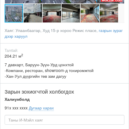
Хаяг:
Улаанбаатар, Худ 15-р хороо Режис пласе,
газрын зураг
дээр харуул
Талбай:
2
204.21 м
7 давхарт, Баруун-Зүүн-Урд цонхтой
-Компани, ресторан, showroom-д тохиромжтой
-Хан-Уул дүүргийн төв зам дагуу
Зарын зохиогчтой холбогдох
Халиунболд
91x xxx xxxx
Дугаар харах