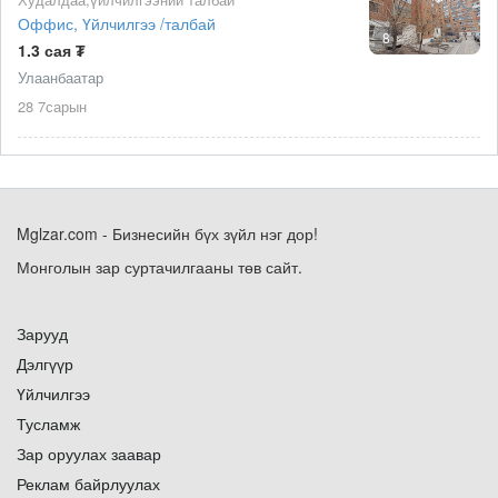
Оффис, Үйлчилгээ /талбай
8
1.3 сая ₮
Улаанбаатар
28 7сарын
Mglzar.com - Бизнесийн бүх зүйл нэг дор!
Монголын зар суртачилгааны төв сайт.
Зарууд
Дэлгүүр
Үйлчилгээ
Тусламж
Зар оруулах заавар
Реклам байрлуулах