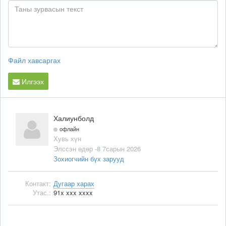
Файл хавсаргах
Илгээх
Халиунболд
офлайн
Хувь хүн
Элссэн өдөр -8 7сарын 2026
Зохиогчийн бүх зарууд
Контакт:
Дугаар харах
Утас.:
91x xxx xxxx