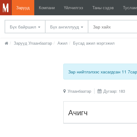
Зарууд
Компани
Үйлчилгээ
Таны сэдэв
Тусла
Бүх байршил
Бүх ангиллууд
Зарууд Улаанбаатар
Ажил
Бусад ажил мэргэжил
Зар нийтлэлээс хасагдсан 11 7са
Улаанбаатар
Дугаар: 183
Ачигч