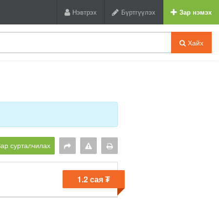
Нэвтрэх
Бүртгүүлэх
Зар нэмэх
Хайх
Зар сурталчилах
1.2 сая ₮