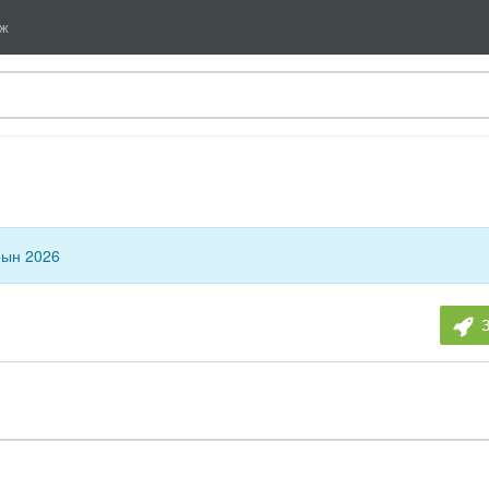
мж
рын 2026