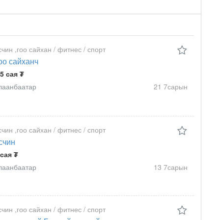
счин ,гоо сайхан / фитнес / спорт
оо сайханч
.5 сая ₮
лаанбаатар
21 7сарын
счин ,гоо сайхан / фитнес / спорт
счин
 сая ₮
лаанбаатар
13 7сарын
счин ,гоо сайхан / фитнес / спорт