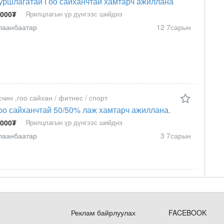
уршлагатай Гоо сайханчтай хамтарч ажиллана
 000₮
Ярилцлагын үр дүнгээс шийднэ
лаанбаатар
12 7сарын
счин ,гоо сайхан / фитнес / спорт
оо сайханчтай 50/50% лаж хамтарч ажиллана.
 000₮
Ярилцлагын үр дүнгээс шийднэ
лаанбаатар
3 7сарын
Реклам байрлуулах
FACEBOOK