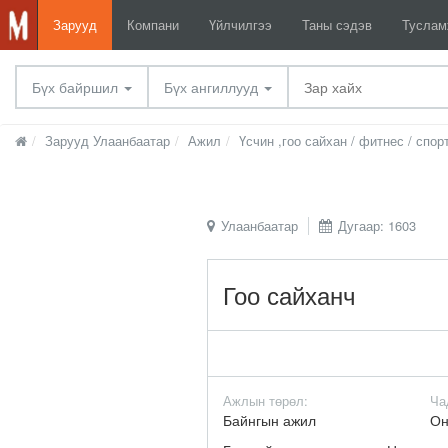
Зарууд
Компани
Үйлчилгээ
Таны сэдэв
Тусла
Бүх байршил
Бүх ангиллууд
Зарууд Улаанбаатар
Ажил
Үсчин ,гоо сайхан / фитнес / спор
Улаанбаатар
Дугаар: 1603
Гоо сайханч
Ажлын төрөл:
Ча
Байнгын ажил
Он