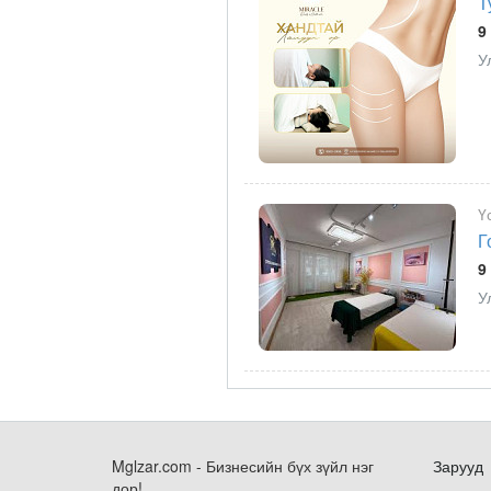
Т
9
У
Ү
Г
9
У
Mglzar.com - Бизнесийн бүх зүйл нэг
Зарууд
дор!