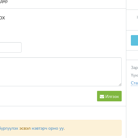
ндөр
ох
Зар
Үүн
Ста
Илгээх
бүргүүлэх
эсвэл
нэвтэрч орно уу
.