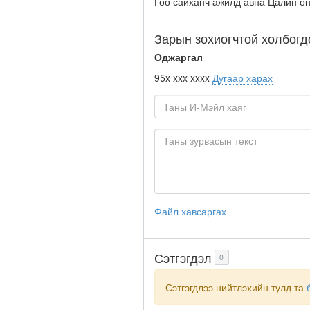
Гоо сайханч ажилд авна Цалин ө
Зарын зохиогчтой холбогд
Оджаргал
95x xxx xxxx
Дугаар харах
Файл хавсаргах
Сэтгэгдэл
0
Сэтгэгдлээ нийтлэхийн тулд та