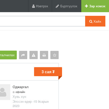
Нэвтрэх
Бүртгүүлэх
Зар нэмэх
Хайх
рталчилах
3 сая ₮
Оджаргал
офлайн
Хувь хүн
Элссэн өдөр -15 9сарын
2023