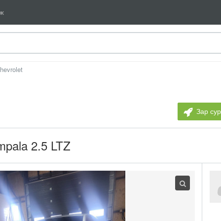
мж
hevrolet
Зар су
mpala 2.5 LTZ