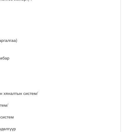
аргалгаа)
амбар
йн хяналтын систем/
стем/
 систем
өдөлгүүр