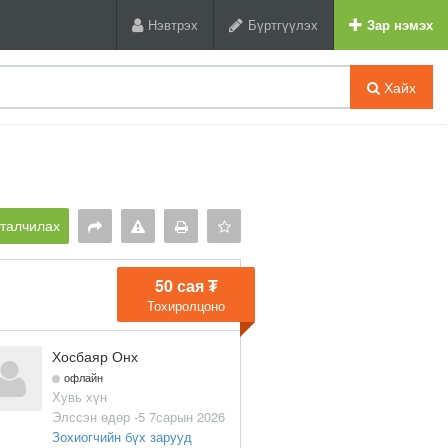
Нэвтрэх
Бүртгүүлэх
Зар нэмэх
Хайх
рталчилах
50 сая ₮
Тохиролцоно
Хосбаяр Онх
офлайн
Хувь хүн
Элссэн өдөр -5 7сарын 2026
Зохиогчийн бүх зарууд