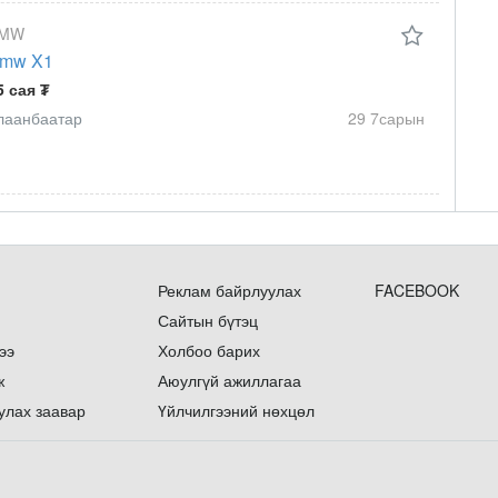
MW
mw X1
5 сая ₮
лаанбаатар
29 7сарын
Реклам байрлуулах
FACEBOOK
Сайтын бүтэц
ээ
Холбоо барих
ж
Аюулгүй ажиллагаа
улах заавар
Үйлчилгээний нөхцөл