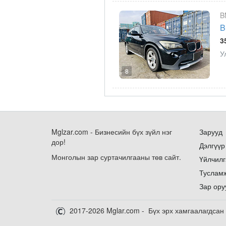
B
B
3
У
8
Mglzar.com - Бизнесийн бүх зүйл нэг
Зарууд
дор!
Дэлгүүр
Монголын зар суртачилгааны төв сайт.
Үйлчилг
Туслам
Зар ору
2017-2026 Mglar.com - Бүх эрх хамгаалагдсан