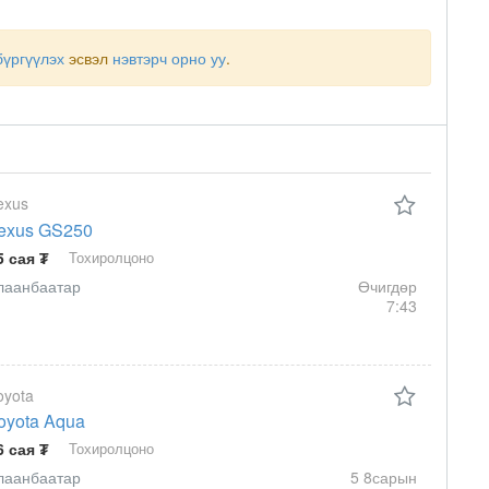
бүргүүлэх
эсвэл
нэвтэрч орно уу
.
exus
exus GS250
5 сая ₮
Тохиролцоно
лаанбаатар
Өчигдөр
7:43
oyota
oyota Aqua
6 сая ₮
Тохиролцоно
лаанбаатар
5 8сарын