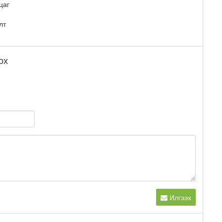
цаг
лт
ох
Илгээх