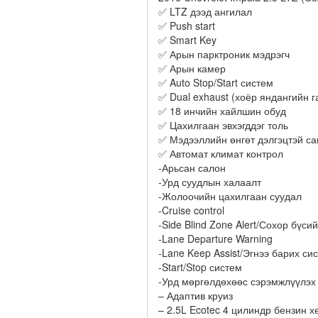
✅ LTZ дээд ангилал
✅ Push start
✅ Smart Key
✅ Арын парктроник мэдрэгч
✅ Арын камер
✅ Auto Stop/Start систем
✅ Dual exhaust (хоёр яндангийн г
✅ 18 инчийн хайлшин обуд
✅ Цахилгаан эвхэгддэг толь
✅ Мэдээллийн өнгөт дэлгэцтэй с
✅ Автомат климат контрол
-Арьсан салон
-Урд суудлын халаалт
-Жолоочийн цахилгаан суудал
-Cruise control
-Side Blind Zone Alert/Сохор бүси
-Lane Departure Warning
-Lane Keep Assist/Эгнээ барих си
-Start/Stop систем
-Урд мөргөлдөхөөс сэрэмжлүүлэх
– Адаптив круиз
– 2.5L Ecotec 4 цилиндр бензин х