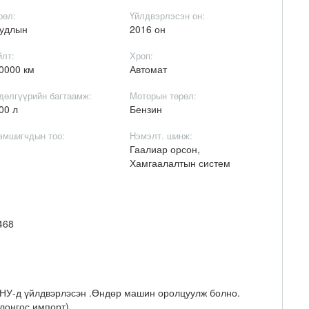
рөл:
Үйлдвэрлэсэн он:
удлын
2016 он
йлт:
Хроп:
0000 км
Автомат
дөлгүүрийн багтаамж:
Моторын төрөл:
00 л
Бензин
эмшигчдын тоо:
Нэмэлт. шинж:
Гаалиар орсон,
Хамгаалалтын систем
468
АНУ-д үйлдвэрлэсэн .Өндөр машин оролцуулж болно.
лонгос импорт) .