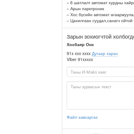
– 6 шатлалт автомат хурдны хайр
– Арын парктроник
– Хос бүсийн автомат агааржуула
– Цахилгаан суудал,санагч ойтой
Зарын зохиогчтой холбогд
Хосбаяр Онх
91x xxx xxxx
Дугаар харах
Viber
91xxxxx
Файл хавсаргах