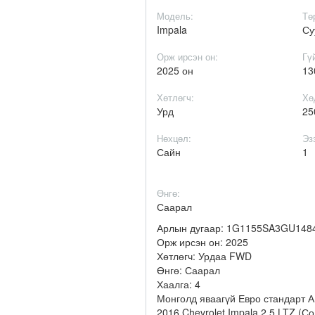
Модель:
Тө
Impala
Су
Орж ирсэн он:
Гү
2025 он
13
Хөтлөгч:
Хө
Урд
25
Нөхцөл:
Эз
Сайн
1
Өнгө:
Саарал
Арлын дугаар: 1G1155SA3GU148
Орж ирсэн он: 2025
Хөтлөгч: Урдаа FWD
Өнгө: Саарал
Хаалга: 4
Монголд яваагүй Евро стандарт 
2016 Chevrolet Impala 2.5 LTZ (Со