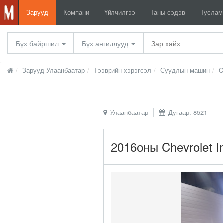
Зарууд
Компани
Үйлчилгээ
Таны сэдэв
Тусла
Бүх байршил
Бүх ангиллууд
Зарууд Улаанбаатар
Тээврийн хэрэгсэл
Суудлын машин
C
Улаанбаатар
Дугаар: 8521
2016оны Chevrolet I