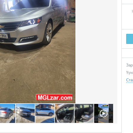
Зар
Үүн
Ста