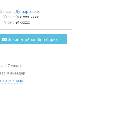
Контакт:
Дугаар харах
Утас.:
91x xxx xxxx
Viber:
91xxxxx
Зохиогчтой холбоо барих
ын 17 үзэлт
ээс 0 өнөөдөр
тистик харах