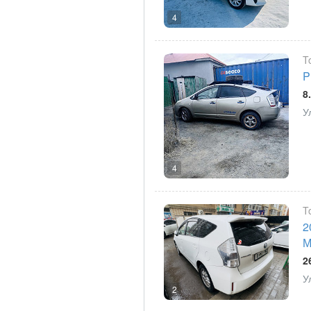
4
T
P
8
У
4
T
2
М
2
У
2