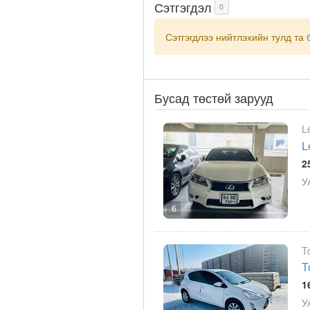
Сэтгэгдэл
0
Сэтгэгдлээ нийтлэхийн тулд та
Бусад төстөй зарууд
L
L
2
У
6
T
T
1
У