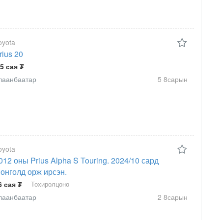
oyota
rius 20
.5 сая ₮
лаанбаатар
5 8сарын
oyota
012 оны Prius Alpha S Touring. 2024/10 сард
онголд орж ирсэн.
6 сая ₮
Тохиролцоно
лаанбаатар
2 8сарын