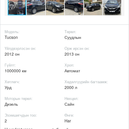
Модель:
Төрөл:
Tucson
Суудлын
Үйлдвэрлэсэн он:
Орж ирсэн он:
2012 он
2013 он
Гүйлт:
Хроп:
1000000 км
Автомат
Хөтлөгч:
Хөдөлгүүрийн багтаамж:
Урд
2000 л
Моторын төрөл:
Нөхцөл:
Дизель
Сайн
Эзэмшигчдын тоо:
Өнгө:
2
Har