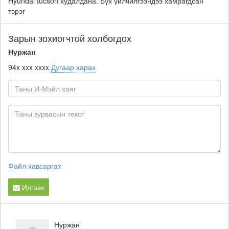
Hyundai tucson худалданa. Бүх үйлчилгээндээ хамрагдсан
тэрэг
Зарын зохиогчтой холбогдох
Нуржан
94x xxx xxxx
Дугаар харах
Файл хавсаргах
Илгээх
Нуржан