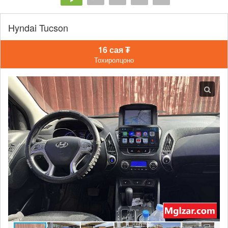
Hyndai Tucson
16 сая ₮
Тохиролцоно