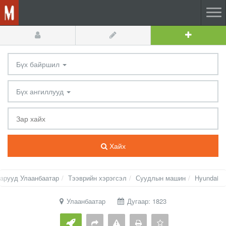
Бүх байршил
Бүх ангиллууд
Хайх
арууд Улаанбаатар
Тээврийн хэрэгсэл
Суудлын машин
Hyundai
Улаанбаатар
Дугаар: 1823