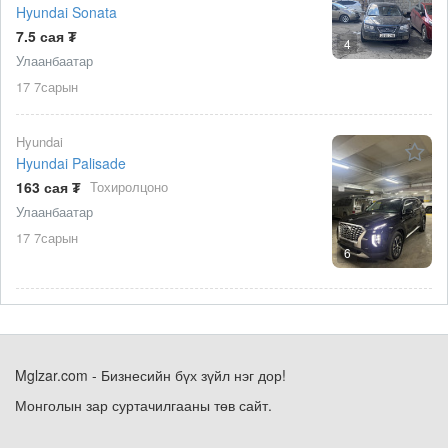
Hyundai Sonata
7.5 сая ₮
4
Улаанбаатар
17 7сарын
Hyundai
Hyundai Palisade
163 сая ₮
Тохиролцоно
Улаанбаатар
17 7сарын
6
Mglzar.com - Бизнесийн бүх зүйл нэг дор!
Монголын зар суртачилгааны төв сайт.