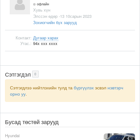
офлайн
Хувь хүн
Элссэн өдөр -13 10сарын 2023
Зохиогчийн бүх зарууд
Контакт:
Дугаар харах
Утас.:
94x xxx xxxx
Сэтгэгдэл
0
Сэтгэгдлээ нийтлэхийн тулд та
бүргүүлэх
эсвэл
нэвтэрч
орно уу
.
Бусад төстөй зарууд
Hyundai