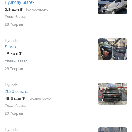
Hyunday Starex
3.9 сая ₮
Тохиролцоно
Улаанбаатар
28 7сарын
Hyundai
Starex
15 сая ₮
4
Улаанбаатар
28 7сарын
Hyundai
2020 соната
49.8 сая ₮
Тохиролцоно
8
Улаанбаатар
20 7сарын
Hyundai