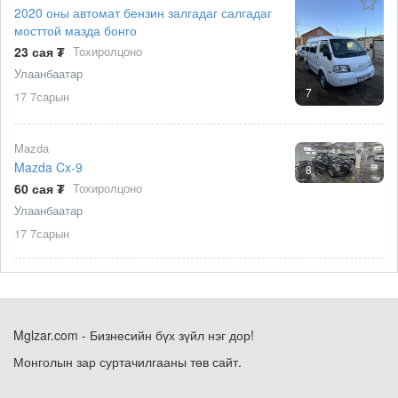
2020 оны автомат бензин залгадаг салгадаг
мосттой мазда бонго
23 сая ₮
Тохиролцоно
Улаанбаатар
7
17 7сарын
Mazda
Mazda Cx-9
8
60 сая ₮
Тохиролцоно
Улаанбаатар
17 7сарын
Mglzar.com - Бизнесийн бүх зүйл нэг дор!
Монголын зар суртачилгааны төв сайт.