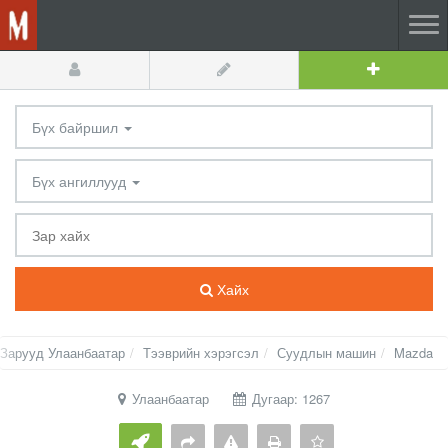
Бүх байршил
Бүх ангиллууд
Хайх
Зарууд Улаанбаатар
Тээврийн хэрэгсэл
Суудлын машин
Mazda
Улаанбаатар
Дугаар: 1267