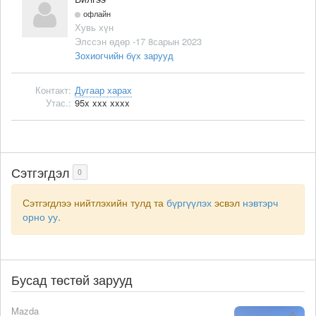
офлайн
Хувь хүн
Элссэн өдөр -17 8сарын 2023
Зохиогчийн бүх зарууд
Контакт:
Дугаар харах
Утас.:
95x xxx xxxx
Сэтгэгдэл
0
Сэтгэгдлээ нийтлэхийн тулд та
бүргүүлэх
эсвэл
нэвтэрч
орно уу
.
Бусад төстөй зарууд
Mazda