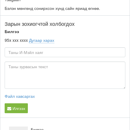
Бэлэн мөнгөнд сонирхсон хүнд сайн яриад өгнөө.
Зарын зохиогчтой холбогдох
Билгээ
95x xxx xxxx
Дугаар харах
Файл хавсаргах
Илгээх
Билгээ