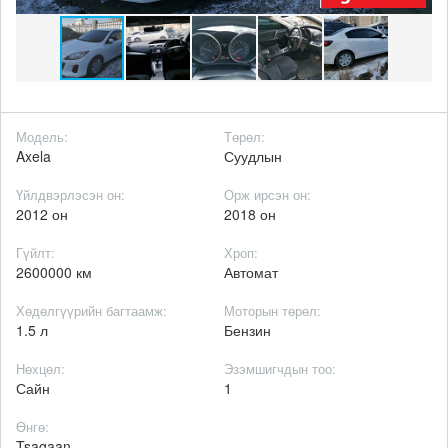
Модель:
Төрөл:
Axela
Суудлын
Үйлдвэрлэсэн он:
Орж ирсэн он:
2012 он
2018 он
Гүйлт:
Хроп:
2600000 км
Автомат
Хөдөлгүүрийн багтаамж:
Моторын төрөл:
1.5 л
Бензин
Нөхцөл:
Эзэмшигчдын тоо:
Сайн
1
Өнгө:
Tsagaan