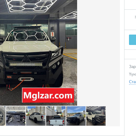
Зар
Үүн
Ста