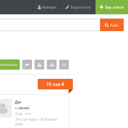
Нэвтрэх
Бүртгүүлэх
Зар нэмэх
Хайх
рталчилах
75 сая ₮
Дук
офлайн
Хувь хүн
Элссэн өдөр -26 6сарын
2025