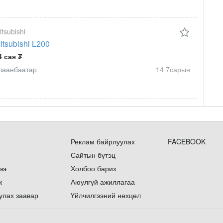
itsubishi
itsubishi L200
4 сая ₮
лаанбаатар
14 7сарын
Реклам байрлуулах
FACEBOOK
Сайтын бүтэц
ээ
Холбоо барих
ж
Аюулгүй ажиллагаа
улах заавар
Үйлчилгээний нөхцөл