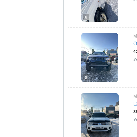
6
M
О
4
У
8
M
L
3
У