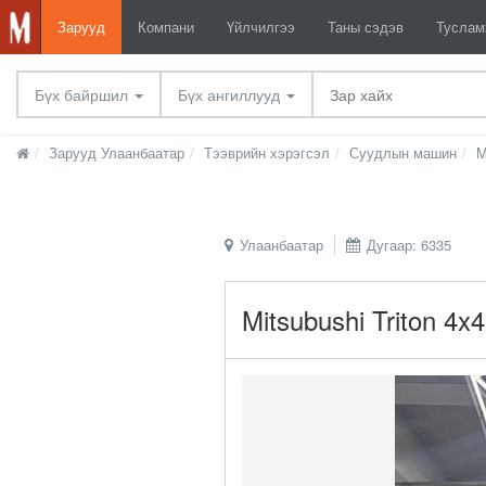
Зарууд
Компани
Үйлчилгээ
Таны сэдэв
Тусла
Бүх байршил
Бүх ангиллууд
Зарууд Улаанбаатар
Тээврийн хэрэгсэл
Суудлын машин
M
Улаанбаатар
Дугаар: 6335
Mitsubushi Triton 4x4