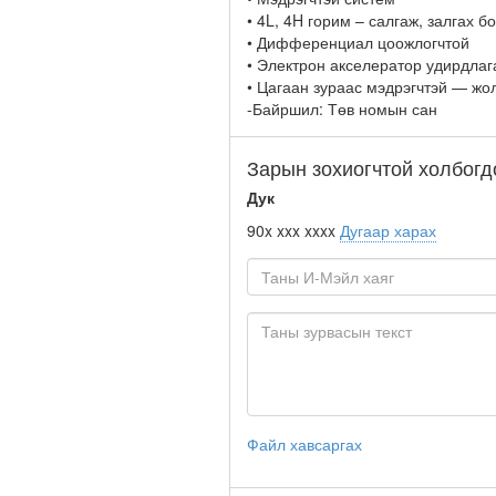
• 4L, 4H горим – салгаж, залгах 
• Дифференциал цоожлогчтой
• Электрон акселератор удирдлаг
• Цагаан зураас мэдрэгчтэй — жо
-Байршил: Төв номын сан
Зарын зохиогчтой холбогд
Дук
90x xxx xxxx
Дугаар харах
Файл хавсаргах