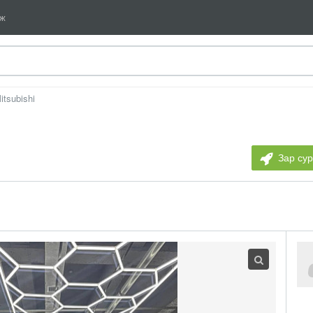
мж
itsubishi
Зар су