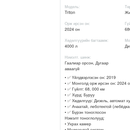
Модель:
Тө
Triton
Ж
Орж ирсэн он:
Гү
2024 он
68
Хөдөлгүүрийн багтаамж:
Мо
4000 л
Ди
Нэмэлт. шинж:
Гаалиар орсон, Дугаар
аваагүй
• ✅ Үйлдвэрлэсэн он: 2019
• ✅ Монголд орж ирсэн он: 2024 
• ✅ Гүйлт: 68, 000 км
• ✅ Хүрд: Буруу
• ✅ Хөдөлгүүр: Дизель, автомат 
• ✅ Ачаатай, леботектой (лебёдка
• ✅ Бүрэн тоноглосон
Нэмэлт тоноглолууд:
• Ухрах камер
• Мэдрэгчтэй систем