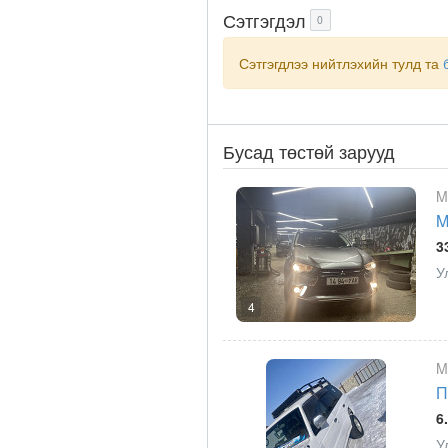
Сэтгэгдэл
0
Сэтгэгдлээ нийтлэхийн тулд та
Бусад төстөй зарууд
M
M
3
У
4
M
П
6
У