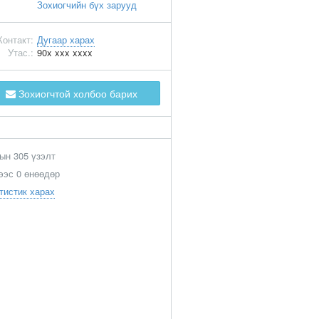
Зохиогчийн бүх зарууд
Контакт:
Дугаар харах
Утас.:
90x xxx xxxx
Зохиогчтой холбоо барих
ын 305 үзэлт
ээс 0 өнөөдөр
тистик харах