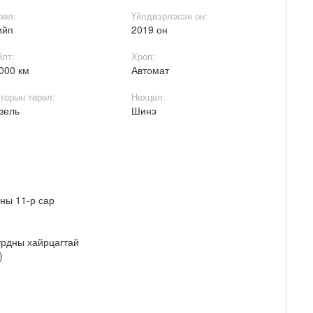
рөл:
Үйлдвэрлэсэн он:
ийп
2019 он
йлт:
Хроп:
000 км
Автомат
торын төрөл:
Нөхцөл:
зель
Шинэ
оны 11-р сар
хурдны хайрцагтай
)