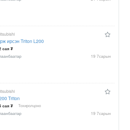
itsubishi
рж ирсэн Triton L200
2 сая ₮
лаанбаатар
19 7сарын
itsubishi
200 Triton
5 сая ₮
Тохиролцоно
лаанбаатар
19 7сарын