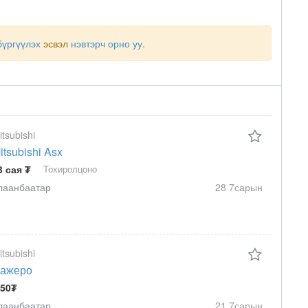
бүргүүлэх
эсвэл
нэвтэрч орно уу
.
itsubishi
itsubishi Asx
3 сая ₮
Тохиролцоно
лаанбаатар
28 7сарын
itsubishi
ажеро
.50₮
лаанбаатар
21 7сарын