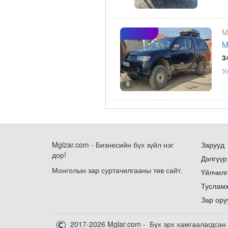
M
M
3
У
8
Mglzar.com - Бизнесийн бүх зүйл нэг
Зарууд
дор!
Дэлгүүр
Монголын зар суртачилгааны төв сайт.
Үйлчилг
Туслам
Зар ору
2017-2026 Mglar.com - Бүх эрх хамгаалагдсан