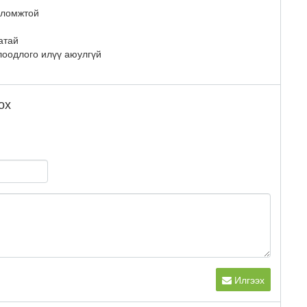
боломжтой
атай
лоодлого илүү аюулгүй
ох
Илгээх