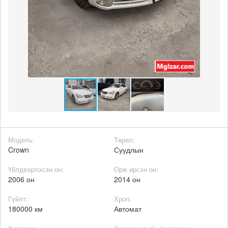
Модель:
Төрөл:
Crown
Суудлын
Үйлдвэрлэсэн он:
Орж ирсэн он:
2006 он
2014 он
Гүйлт:
Хроп:
180000 км
Автомат