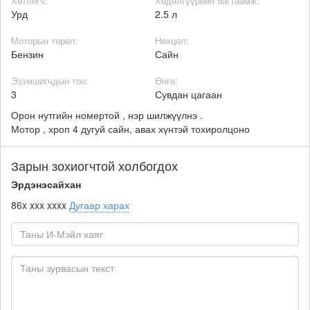
Хөтлөгч:
Хөдөлгүүрийн багтаамж:
Урд
2.5 л
Моторын төрөл:
Нөхцөл:
Бензин
Сайн
Эзэмшигчдын тоо:
Өнгө:
3
Сувдан цагаан
Орон нутгийн номертой , нэр шилжүүлнэ .
Мотор , хроп 4 дугуй сайн, авах хүнтэй тохиролцоно
Зарын зохиогчтой холбогдох
Эрдэнэсайхан
86x xxx xxxx
Дугаар харах