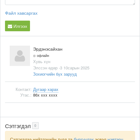
Файл хавсаргах
Илгээх
Эрдэнэсайхан
офлайн
Хувь хүн
Элссэн өдөр -3 10сарын 2025
Зохиогчийн бүх зарууд
Контакт:
Дугаар харах
Утас.:
86x xxx xxxx
Сэтгэгдэл
0
Сэтгэгдлээ нийтлэхийн тулд та
бүргүүлэх
эсвэл
нэвтэрч