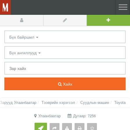
Бүх байршил
Бүх ангиллууд
Хайх
Зарууд Улаанбаатар
Тээврийн хэрэгсэл
Суудлын машин
Toyota
Улаанбаатар
Дугаар: 7256