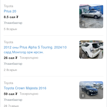
Toyota
Prius 20
8.5 сая ₮
Улаанбаатар
4
5 8сарын
Toyota
2012 оны Prius Alpha S Touring. 2024/10
сард Монголд орж ирсэн.
2
26 сая ₮
Тохиролцоно
Улаанбаатар
2 8сарын
Toyota
Toyota Crown Majesta 2016
59 сая ₮
Тохиролцоно
8
Улаанбаатар
28 7сарын