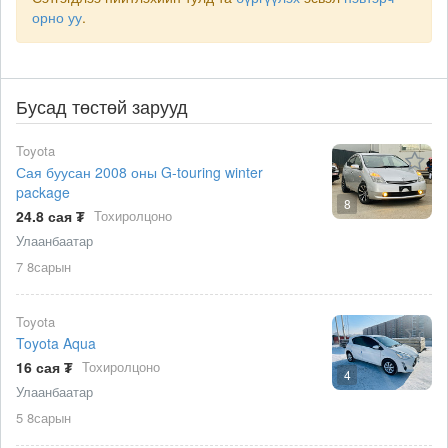
орно уу
.
Бусад төстөй зарууд
Toyota
Сая буусан 2008 оны G-touring winter
package
8
24.8 сая ₮
Тохиролцоно
Улаанбаатар
7 8сарын
Toyota
Toyota Aqua
16 сая ₮
Тохиролцоно
4
Улаанбаатар
5 8сарын