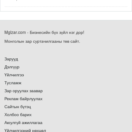
Mglzar.com - Бизнесийн бүх зүйл нэг дор!
Монголын зар суртачилгааны төв сайт.
Зарууд
Дэлгүүр
Үйлчилгээ
Тусламж
Зар оруулах заавар
Реклам байрлуулах
Сайтын бүтэц
Холбоо барих
Аюулгүй ажиллагаа
Үйлчилгээний нөхцөл