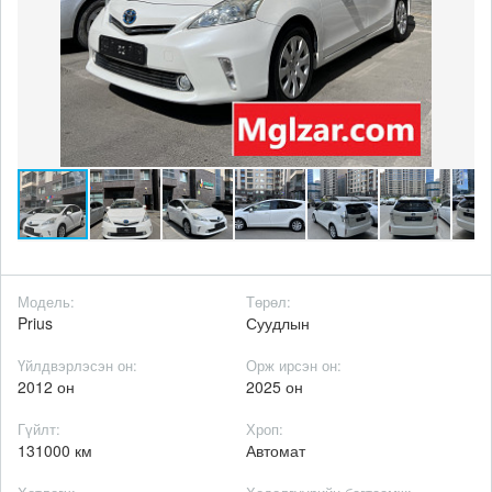
Модель:
Төрөл:
Prius
Суудлын
Үйлдвэрлэсэн он:
Орж ирсэн он:
2012 он
2025 он
Гүйлт:
Хроп:
131000 км
Автомат