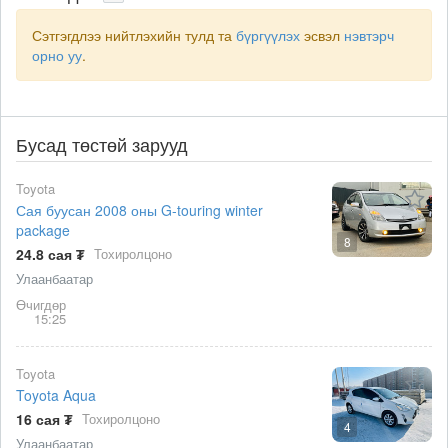
Сэтгэгдлээ нийтлэхийн тулд та
бүргүүлэх
эсвэл
нэвтэрч
орно уу
.
Бусад төстөй зарууд
Toyota
Сая буусан 2008 оны G-touring winter
package
8
24.8 сая ₮
Тохиролцоно
Улаанбаатар
Өчигдөр
15:25
Toyota
Toyota Aqua
16 сая ₮
Тохиролцоно
4
Улаанбаатар