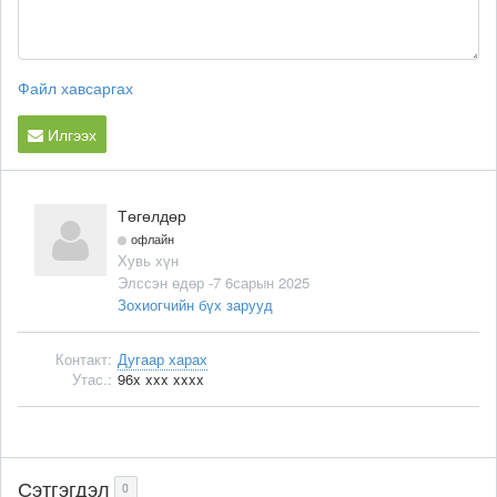
Файл хавсаргах
Илгээх
Төгөлдөр
офлайн
Хувь хүн
Элссэн өдөр -7 6сарын 2025
Зохиогчийн бүх зарууд
Контакт:
Дугаар харах
Утас.:
96x xxx xxxx
Сэтгэгдэл
0