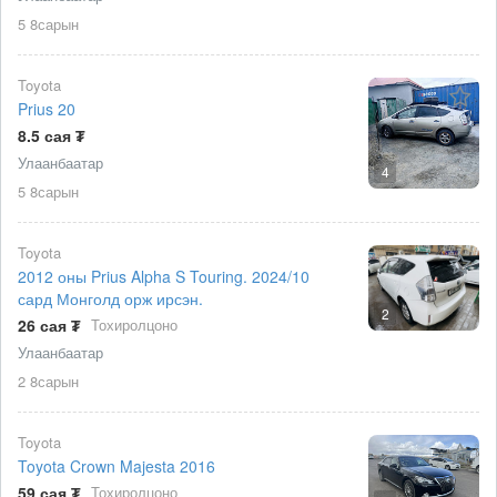
5 8сарын
Toyota
Prius 20
8.5 сая ₮
Улаанбаатар
4
5 8сарын
Toyota
2012 оны Prius Alpha S Touring. 2024/10
сард Монголд орж ирсэн.
2
26 сая ₮
Тохиролцоно
Улаанбаатар
2 8сарын
Toyota
Toyota Crown Majesta 2016
59 сая ₮
Тохиролцоно