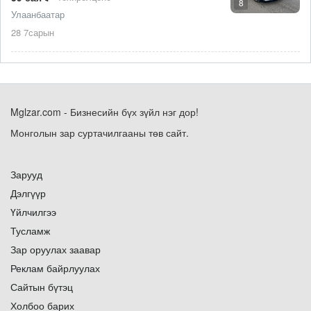
8
Улаанбаатар
28 7сарын
Mglzar.com - Бизнесийн бүх зүйл нэг дор!
Монголын зар суртачилгааны төв сайт.
Зарууд
Дэлгүүр
Үйлчилгээ
Тусламж
Зар оруулах заавар
Реклам байрлуулах
Сайтын бүтэц
Холбоо барих