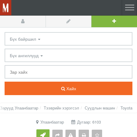
Бүх байршил
Бүх ангиллууд
Хайх
Зарууд Улаанбаатар
Тээврийн хэрэгсэл
Суудлын машин
Toyota
Улаанбаатар
Дугаар: 6103