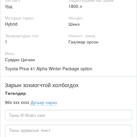
Хөтлөгч:
Хөдөлгүүрийн багтаамж:
Урд
1800 л
Моторын төрөл:
Нөхцөл:
Hybrid
Шинэ
Эзэмшигчдын тоо:
Нэмэлт. шинж:
1
Гаалиар орсон
Өнгө:
Сувдан Цагаан
Toyota Prius 41 Alpha Winter Package option
Зарын зохиогчтой холбогдох
Төгөлдөр
96x xxx xxxx
Дугаар харах