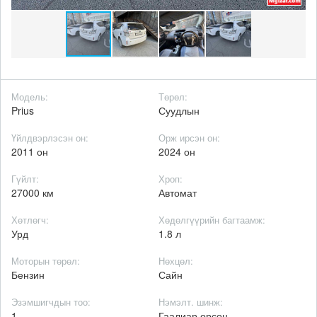
Модель:
Төрөл:
Prius
Суудлын
Үйлдвэрлэсэн он:
Орж ирсэн он:
2011 он
2024 он
Гүйлт:
Хроп:
27000 км
Автомат
Хөтлөгч:
Хөдөлгүүрийн багтаамж:
Урд
1.8 л
Моторын төрөл:
Нөхцөл:
Бензин
Сайн
Эзэмшигчдын тоо:
Нэмэлт. шинж:
1
Гаалиар орсон