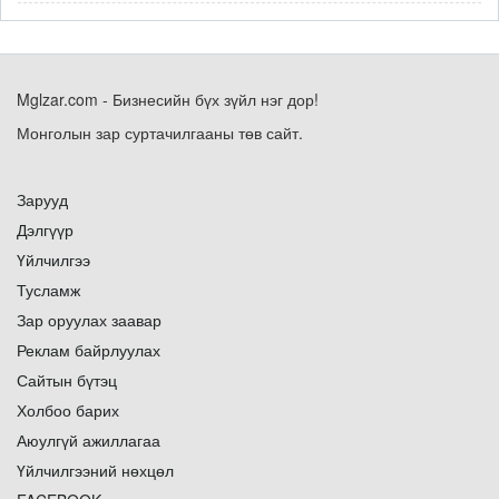
Mglzar.com - Бизнесийн бүх зүйл нэг дор!
Монголын зар суртачилгааны төв сайт.
Зарууд
Дэлгүүр
Үйлчилгээ
Тусламж
Зар оруулах заавар
Реклам байрлуулах
Сайтын бүтэц
Холбоо барих
Аюулгүй ажиллагаа
Үйлчилгээний нөхцөл