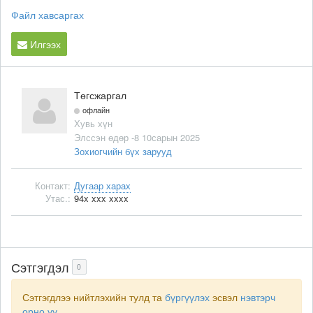
Файл хавсаргах
Илгээх
Төгсжаргал
офлайн
Хувь хүн
Элссэн өдөр -8 10сарын 2025
Зохиогчийн бүх зарууд
Контакт:
Дугаар харах
Утас.:
94x xxx xxxx
Сэтгэгдэл
0
Сэтгэгдлээ нийтлэхийн тулд та
бүргүүлэх
эсвэл
нэвтэрч
орно уу
.