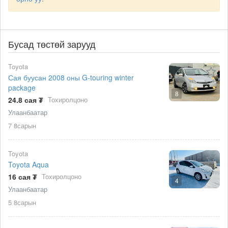
Бусад төстөй зарууд
Toyota
Сая буусан 2008 оны G-touring winter
package
8
24.8 сая ₮
Тохиролцоно
Улаанбаатар
7 8сарын
Toyota
Toyota Aqua
16 сая ₮
Тохиролцоно
4
Улаанбаатар
5 8сарын