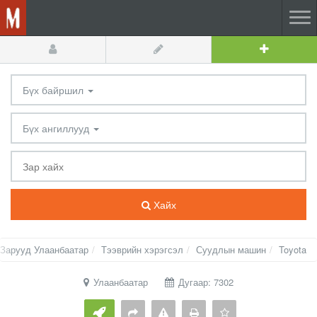
Бүх байршил
Бүх ангиллууд
Хайх
Зарууд Улаанбаатар
Тээврийн хэрэгсэл
Суудлын машин
Toyota
Улаанбаатар
Дугаар: 7302