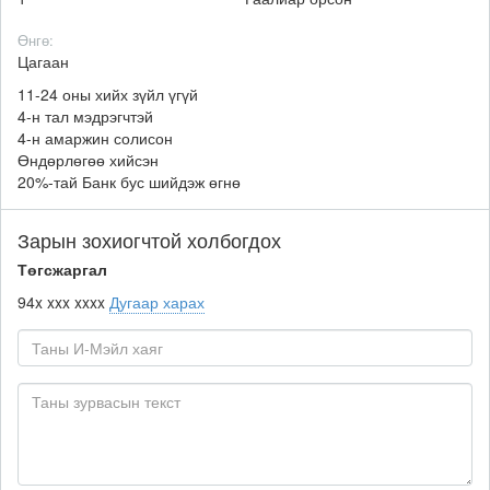
Өнгө:
Цагаан
11-24 оны хийх зүйл үгүй
4-н тал мэдрэгчтэй
4-н амаржин солисон
Өндөрлөгөө хийсэн
20%-тай Банк бус шийдэж өгнө
Зарын зохиогчтой холбогдох
Төгсжаргал
94x xxx xxxx
Дугаар харах