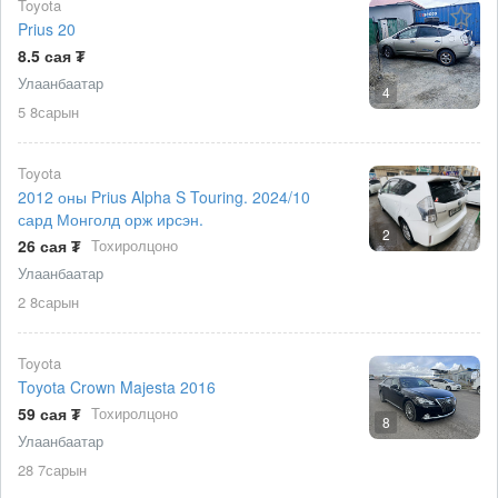
Toyota
Prius 20
8.5 сая ₮
Улаанбаатар
4
5 8сарын
Toyota
2012 оны Prius Alpha S Touring. 2024/10
сард Монголд орж ирсэн.
2
26 сая ₮
Тохиролцоно
Улаанбаатар
2 8сарын
Toyota
Toyota Crown Majesta 2016
59 сая ₮
Тохиролцоно
8
Улаанбаатар
28 7сарын