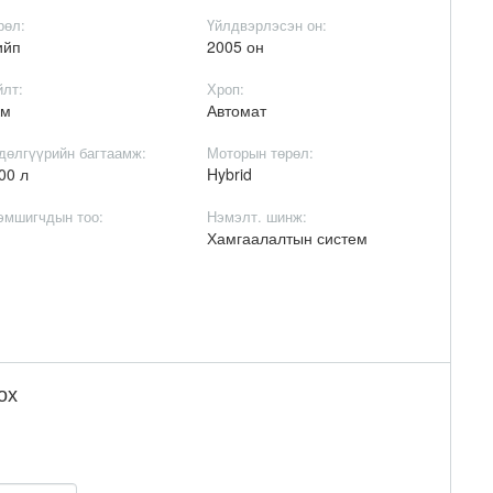
рөл:
Үйлдвэрлэсэн он:
ийп
2005 он
йлт:
Хроп:
км
Автомат
дөлгүүрийн багтаамж:
Моторын төрөл:
00 л
Hybrid
эмшигчдын тоо:
Нэмэлт. шинж:
+
Хамгаалалтын систем
ох