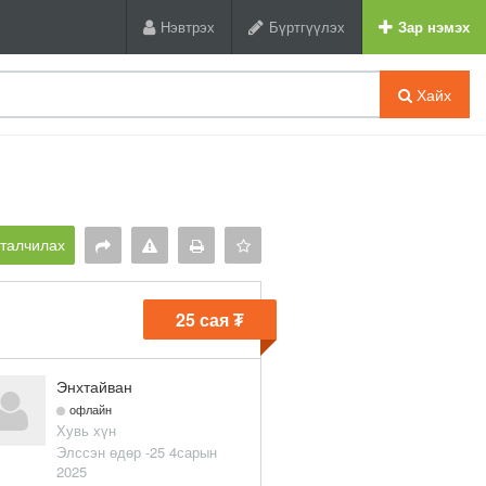
Нэвтрэх
Бүртгүүлэх
Зар нэмэх
Хайх
рталчилах
25 сая ₮
Энхтайван
офлайн
Хувь хүн
Элссэн өдөр -25 4сарын
2025