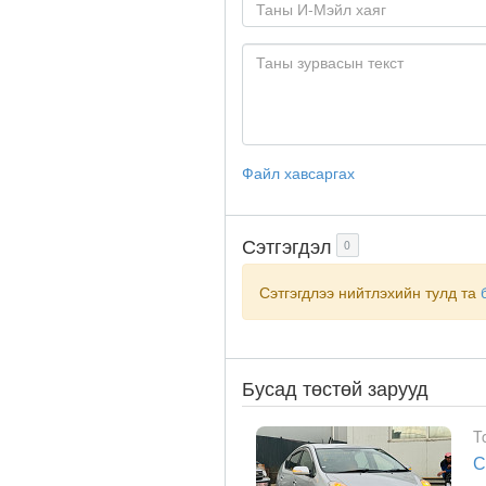
Файл хавсаргах
Сэтгэгдэл
0
Сэтгэгдлээ нийтлэхийн тулд та
Бусад төстөй зарууд
T
С