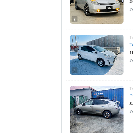
2
У
8
T
T
1
У
4
T
P
8
У