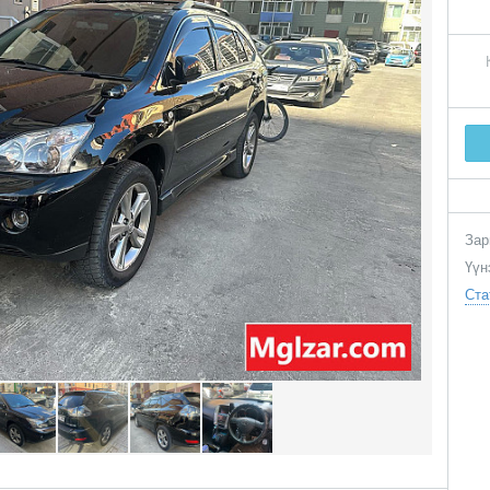
Зар
Үүн
Ста