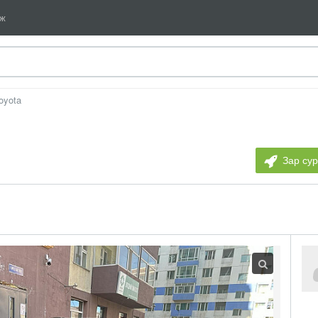
мж
oyota
Зар су