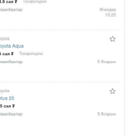
4.8 сая ₮
Тохиролцоно
лаанбаатар
Өчигдөр
15:25
oyota
oyota Aqua
6 сая ₮
Тохиролцоно
лаанбаатар
5 8сарын
oyota
rius 20
.5 сая ₮
лаанбаатар
5 8сарын