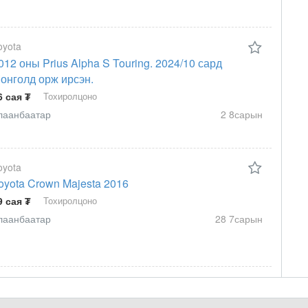
oyota
012 оны Prius Alpha S Touring. 2024/10 сард
онголд орж ирсэн.
6 сая ₮
Тохиролцоно
лаанбаатар
2 8сарын
oyota
oyota Crown Majesta 2016
9 сая ₮
Тохиролцоно
лаанбаатар
28 7сарын