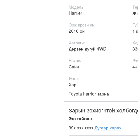
Модель:
Тө
Harrier
Ж
Орж ирсэн он:
Гү
2016 он
1 
Хөтлөгч:
Хө
Дөрвөн дугуй 4WD
33
Нөхцөл:
Эз
Сайн
4
Өнгө:
Хар
Toyota harrier зарна
Зарын зохиогчтой холбогд
Энхтайван
99x xxx xxxx
Дугаар харах