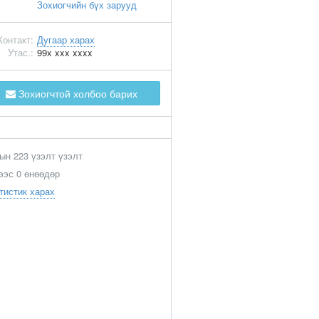
Зохиогчийн бүх зарууд
Контакт:
Дугаар харах
Утас.:
99x xxx xxxx
Зохиогчтой холбоо барих
ын 223 үзэлт үзэлт
ээс 0 өнөөдөр
тистик харах