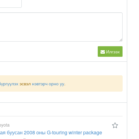
Илгээх
бүргүүлэх
эсвэл
нэвтэрч орно уу
.
oyota
ая буусан 2008 оны G-touring winter package