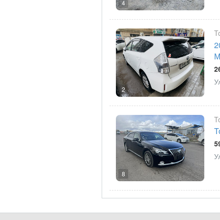
4
T
2
М
2
У
2
T
T
5
У
8