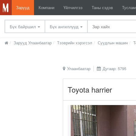
Зарууд
Компани
Үйлчилгээ
Таны сэдэв
Тусла
Бүх байршил
Бүх ангиллууд
Зарууд Улаанбаатар
Тээврийн хэрэгсэл
Суудлын машин
T
Улаанбаатар
Дугаар: 5795
Toyota harrier