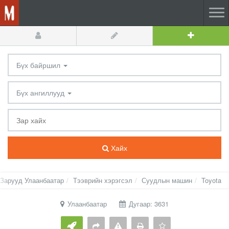
Бүх байршил
Бүх ангиллууд
Хайх
Зарууд Улаанбаатар
Тээврийн хэрэгсэл
Суудлын машин
Toyota
Улаанбаатар
Дугаар: 3631