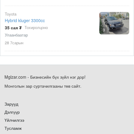
Toyota
Hybrid kluger 3300cc
35 сая ₮
Тохиролцоно
3
Улаанбаатар
28 7сарын
Mglzar.com - Бизнесийн бүх зүйл нэг дор!
Монголын зар суртачилгааны төв сайт.
Зарууд
Дэлгүүр
Үйлчилгээ
Тусламж