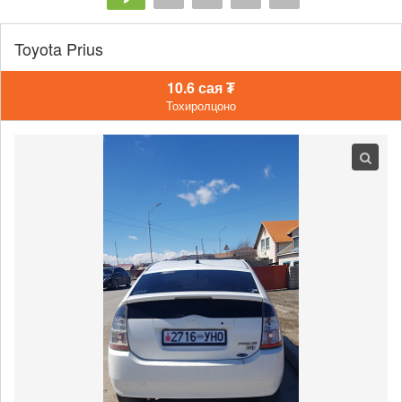
Toyota Prius
10.6 сая ₮
Тохиролцоно