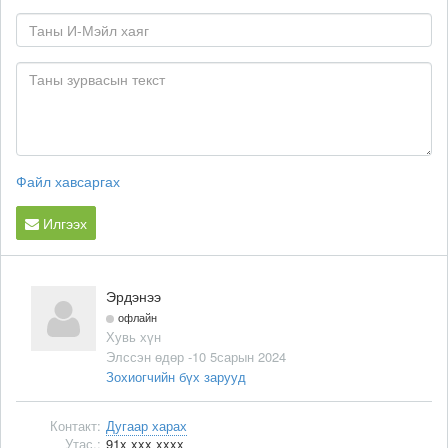
Файл хавсаргах
Илгээх
Эрдэнээ
офлайн
Хувь хүн
Элссэн өдөр -10 5сарын 2024
Зохиогчийн бүх зарууд
Контакт:
Дугаар харах
Утас.:
91x xxx xxxx