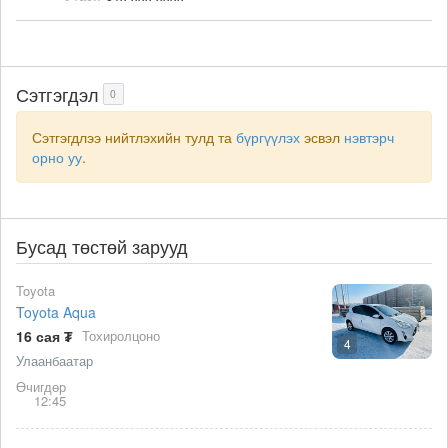
Сэтгэгдэл
0
Сэтгэгдлээ нийтлэхийн тулд та
бүргүүлэх
эсвэл
нэвтэрч
орно уу
.
Бусад төстөй зарууд
Toyota
Toyota Aqua
16 сая ₮
Тохиролцоно
4
Улаанбаатар
Өчигдөр
12:45