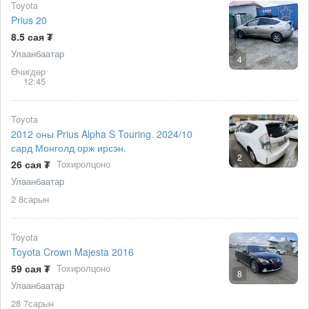
Toyota
Prius 20
8.5 сая ₮
Улаанбаатар
4
Өчигдөр
12:45
Toyota
2012 оны Prius Alpha S Touring. 2024/10
сард Монголд орж ирсэн.
2
26 сая ₮
Тохиролцоно
Улаанбаатар
2 8сарын
Toyota
Toyota Crown Majesta 2016
59 сая ₮
Тохиролцоно
8
Улаанбаатар
28 7сарын