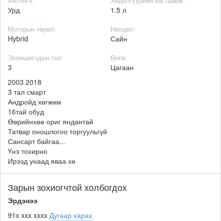
Хөтлөгч:
Хөдөлгүүрийн багтаамж:
Урд
1.5 л
Моторын төрөл:
Нөхцөл:
Hybrid
Сайн
Эзэмшигчдын тоо:
Өнгө:
3
Цагаан
2003 2018
3 тал смарт
Андройд хөгжим
16тай обуд
Өөрийнхөө ориг яндантай
Татвар оношлогоо торгуульгүй
Сансарт байгаа...
Үнэ тохирно
Ирээд унаад яваа хө
Зарын зохиогчтой холбогдох
Эрдэнээ
91x xxx xxxx
Дугаар харах