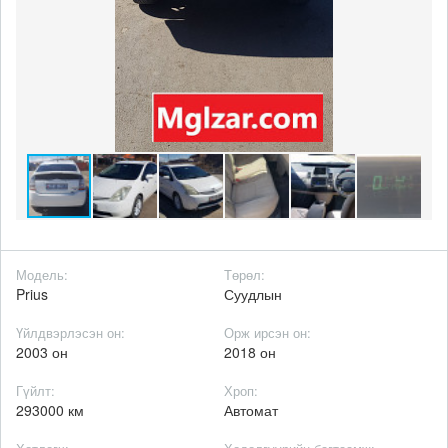
Модель:
Төрөл:
Prius
Суудлын
Үйлдвэрлэсэн он:
Орж ирсэн он:
2003 он
2018 он
Гүйлт:
Хроп:
293000 км
Автомат