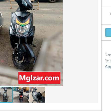
Зар
Үүн
Ста