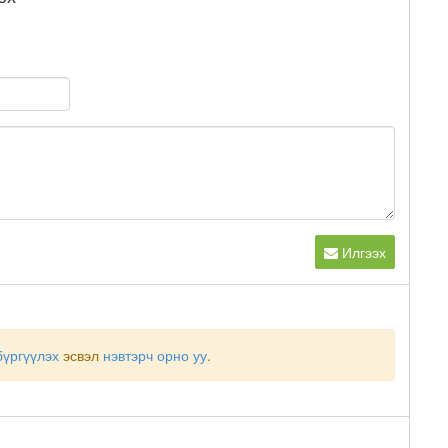
Илгээх
бүргүүлэх
эсвэл
нэвтэрч орно уу
.