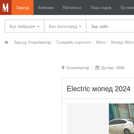
Зарууд
Компани
Үйлчилгээ
Таны сэдэв
Тусла
Бүх байршил
Бүх ангиллууд
Зарууд Улаанбаатар
Тээврийн хэрэгсэл
Мото
Мопед /Мотор
Улаанбаатар
Дугаар: 3669
Electric мопед 2024