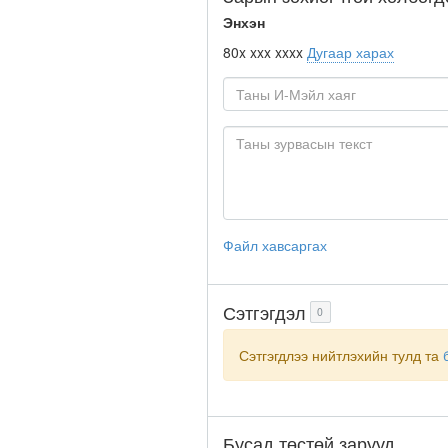
Энхэн
80x xxx xxxx
Дугаар харах
Файл хавсаргах
Сэтгэгдэл
0
Сэтгэгдлээ нийтлэхийн тулд та
Бусад төстөй зарууд