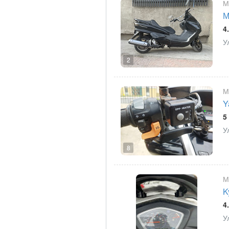
М
М
4
У
2
М
Y
5
У
8
М
K
4
У