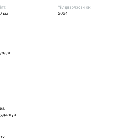
йлт:
Үйлдвэрлэсэн он:
0 км
2024
улдаг
гаа
уудалгүй
ох