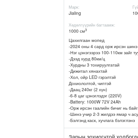
Марк:
Гү
Jialing
10
Хөдөлгүүрийн багтаамж:
3
1000 см
Цахилгаан мопед
-2024 оны 4 сард орж ирсэн шинэ
-Нэг цэнэгээрээ 100-110км зайг ту
-Дээд хурд 80км/ц
-Хурдны 3 тохируулгатай
-Дижитал хянахтай
-Хол, ойр LED гэрэлтэй
Дохиололтой, чиптэй
-Даац 240кг (2 хүн)
-6-8 цаг цэнэглэдэг (220V)
-Battery: 1000W 72V 24Ah
-Орж ирсэн гаалийн бичиг нь бай
-Шинэ учир 2-3 жилдээ ямар ч ас
-Бэлгэнд каск, хучлага бэлэглэнэ
Зарын зохиогчтой холбогд