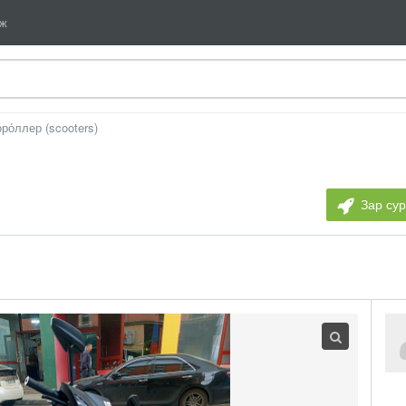
мж
о́ллер (scooters)
Зар су