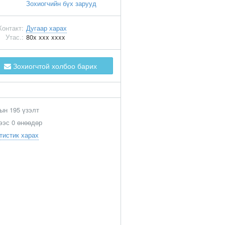
Зохиогчийн бүх зарууд
Контакт:
Дугаар харах
Утас.:
80x xxx xxxx
Зохиогчтой холбоо барих
ын 195 үзэлт
ээс 0 өнөөдөр
тистик харах