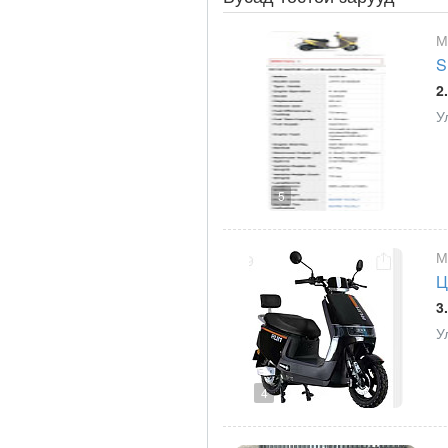
М
S
2
У
5
М
Ц
3
У
4