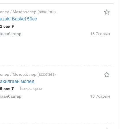
опед / Моторо́ллер (scooters)
uzuki Basket 50cc
.2 сая ₮
лаанбаатар
18 7сарын
опед / Моторо́ллер (scooters)
ахилгаан мопед
.5 сая ₮
Тохиролцоно
лаанбаатар
18 7сарын