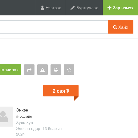
Нэвтрэх
Бүртгүүлэх
Зар нэмэх
Хайх
рталчилах
2 сая ₮
Энхэн
офлайн
Хувь хүн
Элссэн өдөр -13 5сарын
2024