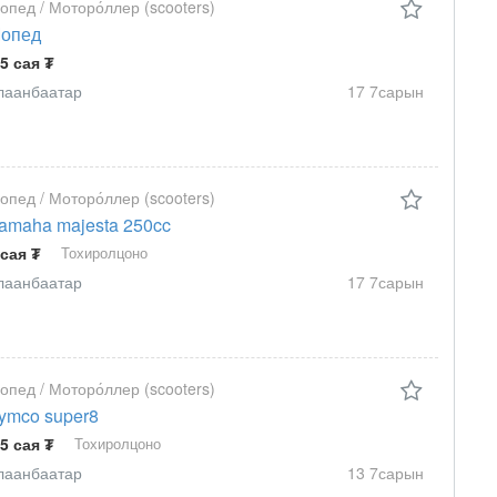
опед / Моторо́ллер (scooters)
опед
.5 сая ₮
лаанбаатар
17 7сарын
опед / Моторо́ллер (scooters)
amaha majesta 250cc
 сая ₮
Тохиролцоно
лаанбаатар
17 7сарын
опед / Моторо́ллер (scooters)
ymco super8
.5 сая ₮
Тохиролцоно
лаанбаатар
13 7сарын