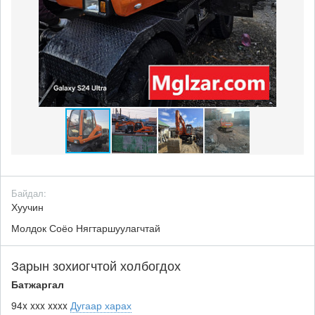
Байдал:
Хуучин
Молдок Соёо Нягтаршуулагчтай
Зарын зохиогчтой холбогдох
Батжаргал
94x xxx xxxx
Дугаар харах