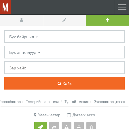
Бүх байршил
Бүх ангиллууд
Хайх
Улаанбаатар
Тээврийн хэрэгсэл
Тусгай техник
Экскаватор ,ковш
Улаанбаатар
Дугаар: 6229