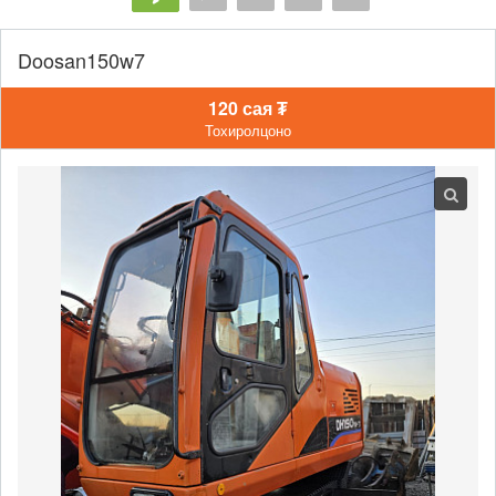
Doosan150w7
120 сая ₮
Тохиролцоно