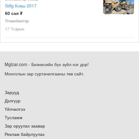
Sdlg Ковш 2017
4
60 сая ₮
Улаанбаатар
17 7сарын
Mglzar.com - Бизнесийн бүх зүйл нэг дор!
Монголын зар суртачилгааны төв сайт.
Зарууд
Дэлгүүр
Үйлчилгээ
Тусламж
Зар оруулах заавар
Реклам байрлуулах