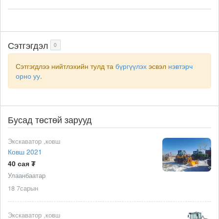
Сэтгэгдэл
0
Сэтгэгдлээ нийтлэхийн тулд та
бүргүүлэх
эсвэл
нэвтэрч
орно уу
.
Бусад төстөй зарууд
Экскаватор ,ковш
Ковш 2021
40 сая ₮
Улаанбаатар
18 7сарын
Экскаватор ,ковш