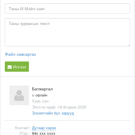
Файл хавсаргах
Илгээх
Батжаргал
офлайн
Хувь хүн
Элссэн өдөр -18 6сарын 2025
Зохиогчийн бүх зарууд
Контакт:
Дугаар харах
Утас.:
94x xxx xxxx