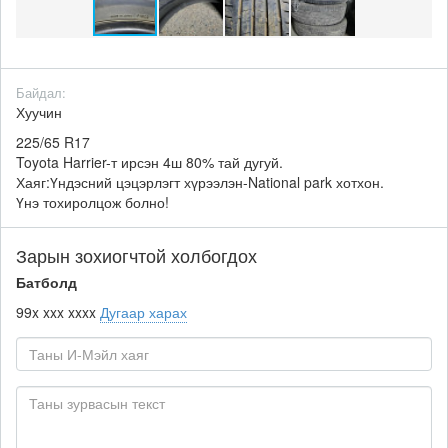
Байдал:
Хуучин
225/65 R17
Toyota Harrier-т ирсэн 4ш 80% тай дугуй.
Хаяг:Үндэсний цэцэрлэгт хүрээлэн-National park хотхон.
Үнэ тохиролцож болно!
Зарын зохиогчтой холбогдох
Батболд
99x xxx xxxx
Дугаар харах