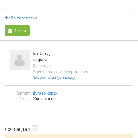
Файл хавсаргах
Илгээх
Батболд
офлайн
Хувь хүн
Элссэн өдөр -10 5сарын 2025
Зохиогчийн бүх зарууд
Контакт:
Дугаар харах
Утас.:
99x xxx xxxx
Сэтгэгдэл
0