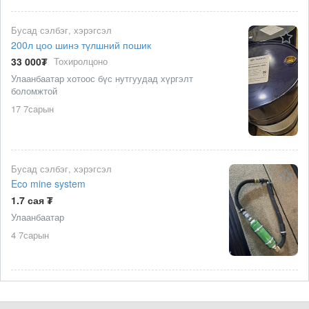
Бусад сэлбэг, хэрэгсэл
200л цоо шинэ түлшний пошик
33 000₮
Тохиролцоно
Улаанбаатар хотоос бүс нутгуудад хүргэлт
боломжтой
17 7сарын
Бусад сэлбэг, хэрэгсэл
Eco mine system
1.7 сая ₮
Улаанбаатар
4 7сарын