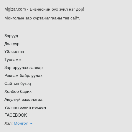
Mglzar.com - Бизнесийн бүх зүйл нэг дор!
Монголын зар суртачилгааны төв сайт.
Зарууд
Дэлгүүр
Үйлчилгээ
Тусламж
Зар оруулах заавар
Реклам байрлуулах
Сайтын бүтэц
Холбоо барих
Аюулгүй ажиллагаа
Үйлчилгээний нөхцөл
FACEBOOK
Хэл:
Монгол