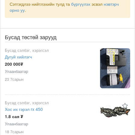
Сэтгэгдлээ нийтлэхийн тулд та
бүргүүлэх
эсвэл
нэвтэрч
орно уу
.
Бусад төстөй зарууд
Бусад сэлбэг, хэрэгсэл
Дугуй хийлэгч
200 000₮
Улаанбаатар
23 7сарын
Бусад сэлбэг, хэрэгсэл
Хос их гэрэл rx 450
1.8 сая ₮
Улаанбаатар
18 7сарын