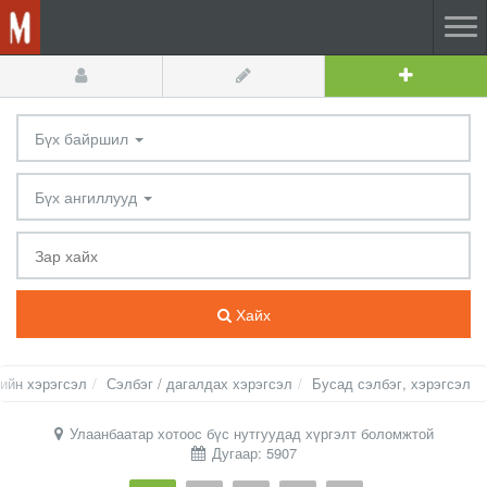
Бүх байршил
Бүх ангиллууд
Хайх
ийн хэрэгсэл
Сэлбэг / дагалдах хэрэгсэл
Бусад сэлбэг, хэрэгсэл
Улаанбаатар хотоос бүс нутгуудад хүргэлт боломжтой
Дугаар: 5907