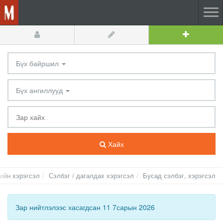
Бүх байршил
Бүх ангиллууд
Хайх
ийн хэрэгсэл
Сэлбэг / дагалдах хэрэгсэл
Бусад сэлбэг, хэрэгсэл
Зар нийтлэлээс хасагдсан 11 7сарын 2026