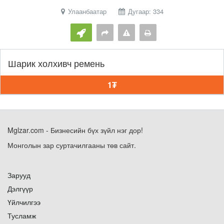
Улаанбаатар
Дугаар: 334
Шарик холхивч ремень
1₮
Mglzar.com - Бизнесийн бүх зүйл нэг дор!
Монголын зар суртачилгааны төв сайт.
Зарууд
Дэлгүүр
Үйлчилгээ
Тусламж