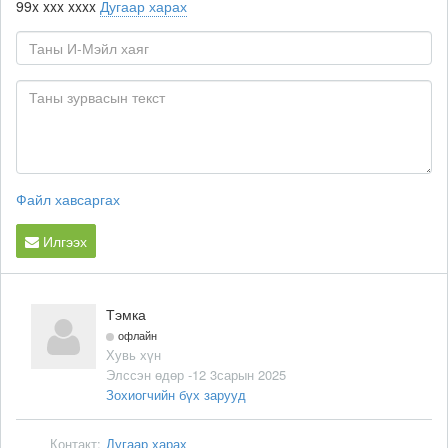
99x xxx xxxx
Дугаар харах
Файл хавсаргах
Илгээх
Тэмка
офлайн
Хувь хүн
Элссэн өдөр -12 3сарын 2025
Зохиогчийн бүх зарууд
Контакт:
Дугаар харах