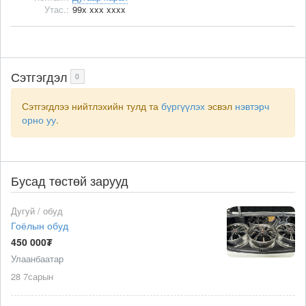
Утас.:
99x xxx xxxx
Сэтгэгдэл
0
Сэтгэгдлээ нийтлэхийн тулд та
бүргүүлэх
эсвэл
нэвтэрч
орно уу
.
Бусад төстөй зарууд
Дугуй / обуд
Гоёлын обуд
450 000₮
Улаанбаатар
28 7сарын