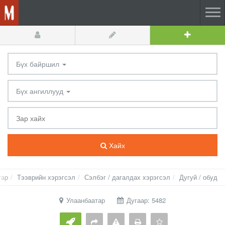
Бүх байршил
Бүх ангиллууд
Хайх
тар
Тээврийн хэрэгсэл
Сэлбэг / дагалдах хэрэгсэл
Дугуй / обуд
Улаанбаатар
Дугаар: 5482