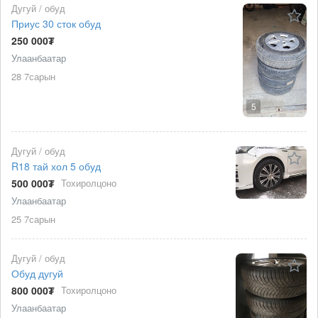
Дугуй / обуд
Приус 30 сток обуд
250 000₮
Улаанбаатар
28 7сарын
5
Дугуй / обуд
R18 тай хол 5 обуд
500 000₮
Тохиролцоно
Улаанбаатар
25 7сарын
Дугуй / обуд
Обуд дугуй
800 000₮
Тохиролцоно
Улаанбаатар