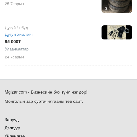
25 7сарын
3
Дугуй / обуд
Дугуй хийлэгч
95 000₮
Улаанбаатар
24 7сарын
Mglzar.com - Бизнесийн бүх зүйл нэг дор!
Монголын зар суртачилгааны төв сайт.
Зарууд
Дэлгүүр
Үйлчилгээ