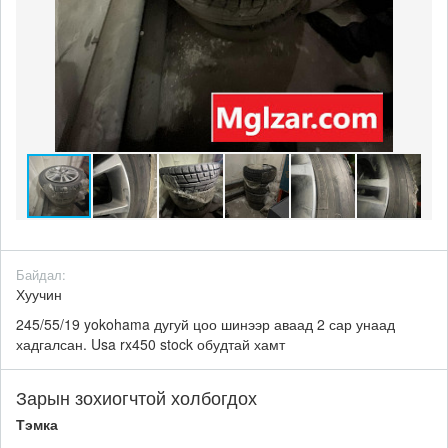
Байдал:
Хуучин
245/55/19 yokohama дугуй цоо шинээр аваад 2 сар унаад
хадгалсан. Usa rx450 stock обудтай хамт
Зарын зохиогчтой холбогдох
Тэмка