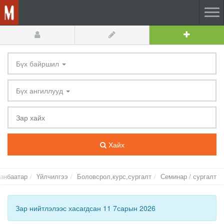
Бүх байршил
Бүх ангиллууд
Хайх
анбаатар
Үйлчилгээ
Боловсрол,курс,сургалт
Семинар / сургалт
Зар нийтлэлээс хасагдсан 11 7сарын 2026