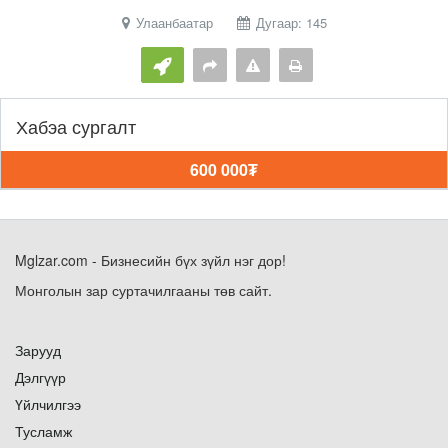
Улаанбаатар
Дугаар: 145
Хабэа сургалт
600 000₮
Mglzar.com - Бизнесийн бүх зүйл нэг дор!
Монголын зар суртачилгааны төв сайт.
Зарууд
Дэлгүүр
Үйлчилгээ
Тусламж