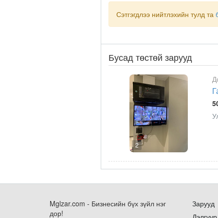
Сэтгэгдлээ нийтлэхийн тулд та
Бусад төстөй зарууд
Д
Г
5
У
2
Mglzar.com - Бизнесийн бүх зүйл нэг
Зарууд
дор!
Дэлгүүр