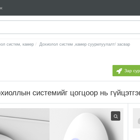
мж
лол систем, камер
Дохиолол систем ,камер суурилуулалт/ засвар
Зар су
хиоллын системийг цогцоор нь гүйцэтгэ