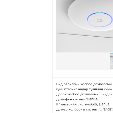
Бид барилгын холбоо дохиоллын 
гүйцэтгэлийг өндөр түвшинд хийж 
Доорх холбоо дохиоллын шийдлий
Домофон систем /Dahua/
IP камерийн систем/Axis, Dahua, H
Дотуур холбооны систем /Grandstr