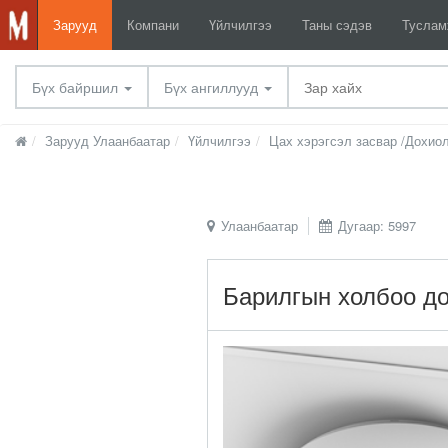
Зарууд
Компани
Үйлчилгээ
Таны сэдэв
Тусла
Бүх байршил
Бүх ангиллууд
Зарууд Улаанбаатар
Үйлчилгээ
Цах хэрэгсэл засвар /Дохио
Улаанбаатар
Дугаар: 5997
Барилгын холбоо до