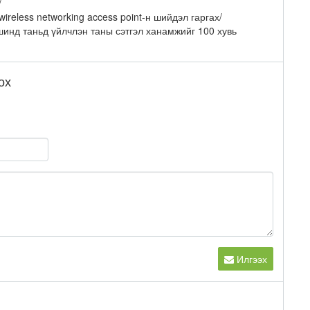
/
ireless networking access point-н шийдэл гаргах/
инд таньд үйлчлэн таны сэтгэл ханамжийг 100 хувь
ох
Илгээх