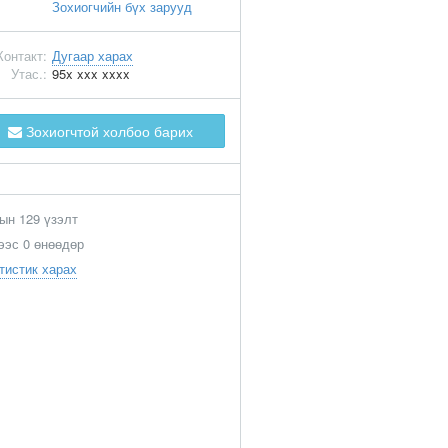
Зохиогчийн бүх зарууд
Контакт:
Дугаар харах
Утас.:
95x xxx xxxx
Зохиогчтой холбоо барих
ын 129 үзэлт
ээс 0 өнөөдөр
тистик харах