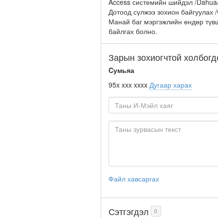
Access системийн шийдэл /Dahua
Дотоод сүлжээ зохион байгуулах /w
Манай баг мэргэжлийн өндөр түвш
байлгах болно.
Зарын зохиогчтой холбогд
Cумьяа
95x xxx xxxx
Дугаар харах
Файл хавсаргах
Сэтгэгдэл
0