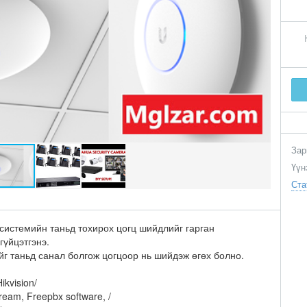
Зар
Үүн
Ста
системийн таньд тохирох цогц шийдлийг гарган
гүйцэтгэнэ.
г таньд санал болгож цогцоор нь шийдэж өгөх болно.
ikvision/
eam, Freepbx software, /