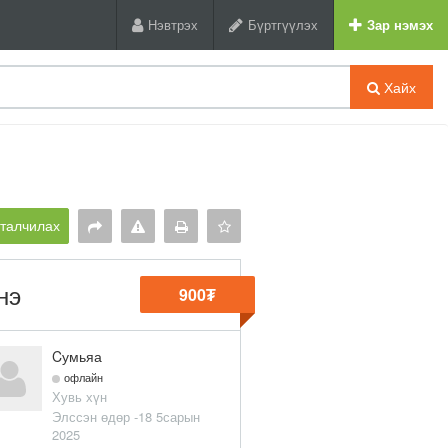
Нэвтрэх
Бүртгүүлэх
Зар нэмэх
Хайх
рталчилах
нэ
900₮
Cумьяа
офлайн
Хувь хүн
Элссэн өдөр -18 5сарын
2025