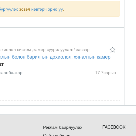
бүргүүлэх
эсвэл
нэвтэрч орно уу
.
охиолол систем ,камер суурилуулалт/ засвар
алын болон барилгын дохиолол, хяналтын камер
0₮
лаанбаатар
17 7сарын
Реклам байрлуулах
FACEBOOK
Сайтын бүтэц