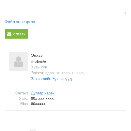
Файл хавсаргах
Илгээх
Энхээ
офлайн
Хувь хүн
Элссэн өдөр -18 1сарын 2025
Зохиогчийн бүх зарууд
Контакт:
Дугаар харах
Утас.:
80x xxx xxxx
Viber:
80xxxxx