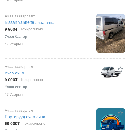
Ачаа тээвэрлэлт
Nissan vannette ачаа ачна
9 900₮
Тохиролцоно
Улаанбаатар
17 7сарын
Ачаа тээвэрлэлт
Ачаа ачна
9 000₮
Тохиролцоно
Улаанбаатар
13 7сарын
Ачаа тээвэрлэлт
Портерууд ачаа ачна
50 000₮
Тохиролцоно