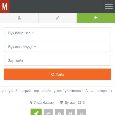
Бүх байршил
Бүх ангиллууд
Хайх
вэр / тусгай тээврийн хэрэгслийн түрээс/ үйлчилгээ
Ачаа тээвэрлэлт
Улаанбаатар
Дугаар: 5213