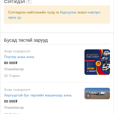
Сэтгэгдэл
0
Сэтгэгдлээ нийтлэхийн тулд та
бүргүүлэх
эсвэл
нэвтэрч
орно уу
.
Бусад төстөй зарууд
Ачаа тээвэрлэлт
Портер ачаа ачна
80 000₮
Улаанбаатар
23 7сарын
Ачаа тээвэрлэлт
Хөргүүртэй бүх төрлийн машинаар ачна.
6
50 000₮
Улаанбаатар
19 7сарын