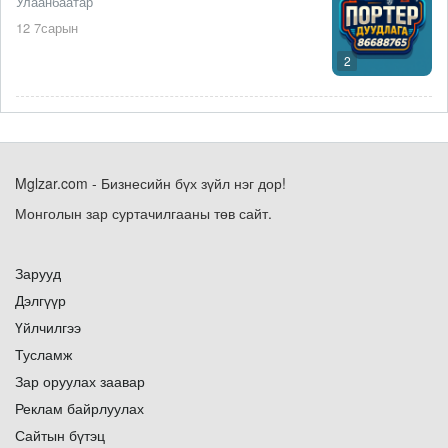
Улаанбаатар
12 7сарын
2
Mglzar.com - Бизнесийн бүх зүйл нэг дор!
Монголын зар суртачилгааны төв сайт.
Зарууд
Дэлгүүр
Үйлчилгээ
Тусламж
Зар оруулах заавар
Реклам байрлуулах
Сайтын бүтэц