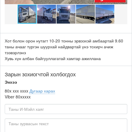
Хот болон орон нутагт 10-20 тонны эрвээхэй амбаартай 9.60
таны ачааг түргэн шуурхай найдвартай үнэ тохирч ачиж
тээвэрлэнэ
Хувь хүн албан байгууллагатай хамтар ажиллана
Зарын зохиогчтой холбогдох
Энхээ
80x xxx xxxx
Дугаар харах
Viber
80xxxxx