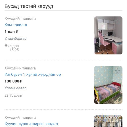
Бусад төстөй зарууд
Хүүхдийн тавилга
Ком тавилга
1 сая ₮
Улаанбаатар
Өчигдөр
15:25
3
Хүүхдийн тавилга
Иж бүрэн 1 хүний хүүхдийн ор
130 000₮
Улаанбаатар
28 7сарын
Хүүхдийн тавилга
Хуучин сурагч ширээ сандал