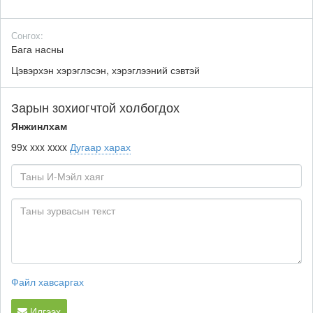
Сонгох:
Бага насны
Цэвэрхэн хэрэглэсэн, хэрэглээний сэвтэй
Зарын зохиогчтой холбогдох
Янжинлхам
99x xxx xxxx
Дугаар харах
Файл хавсаргах
Илгээх