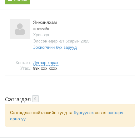
Янжинлхам
офлайн
Хувь хүн
Элссэн өдөр -21 5сарын 2023
Зохиогчийн бүх зарууд
Контакт:
Дугаар харах
Утас.:
99x xxx xxxx
Сэтгэгдэл
0
Сэтгэгдлээ нийтлэхийн тулд та
бүргүүлэх
эсвэл
нэвтэрч
орно уу
.