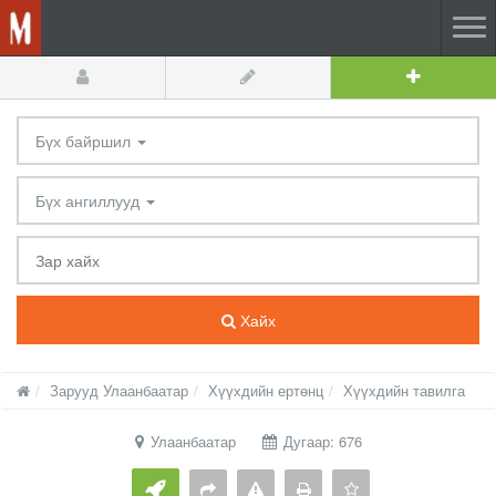
Бүх байршил
Бүх ангиллууд
Хайх
Зарууд Улаанбаатар
Хүүхдийн ертөнц
Хүүхдийн тавилга
Улаанбаатар
Дугаар: 676