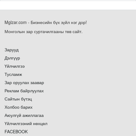
Mglzar.com - Бизнесийн бүх зүйл нэг дор!
Монголын зар суртачилгааны төв сайт.
Зарууд
Дэлгүүр
Үйлчилгээ
Тусламж
Зар оруулах заавар
Реклам байрлуулах
Сайтын бүтэц
Холбоо барих
Аюулгүй ажиллагаа
Үйлчилгээний нөхцөл
FACEBOOK