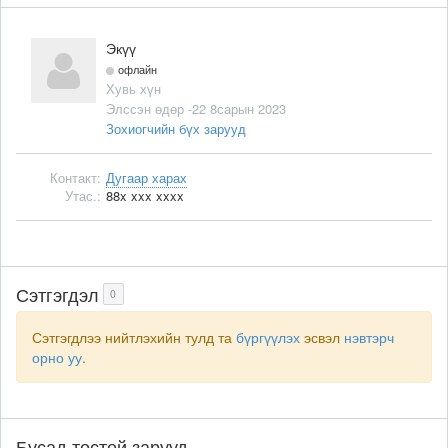
Экүү
офлайн
Хувь хүн
Элссэн өдөр -22 8сарын 2023
Зохиогчийн бүх зарууд
Контакт:
Дугаар харах
Утас.:
88x xxx xxxx
Сэтгэгдэл
0
Сэтгэгдлээ нийтлэхийн тулд та
бүргүүлэх
эсвэл
нэвтэрч
орно уу
.
Бусад төстөй зарууд