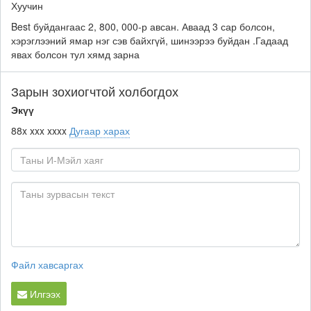
Хуучин
Best буйдангаас 2, 800, 000-р авсан. Аваад 3 сар болсон,
хэрэглээний ямар нэг сэв байхгүй, шинээрээ буйдан .Гадаад
явах болсон тул хямд зарна
Зарын зохиогчтой холбогдох
Экүү
88x xxx xxxx
Дугаар харах
Файл хавсаргах
Илгээх