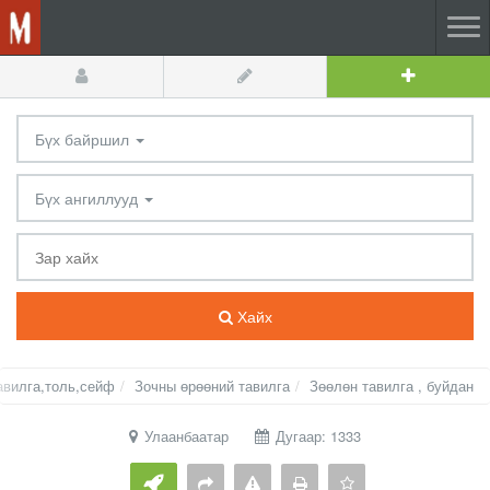
Бүх байршил
Бүх ангиллууд
Хайх
авилга,толь,сейф
Зочны өрөөний тавилга
Зөөлөн тавилга , буйдан
Улаанбаатар
Дугаар: 1333