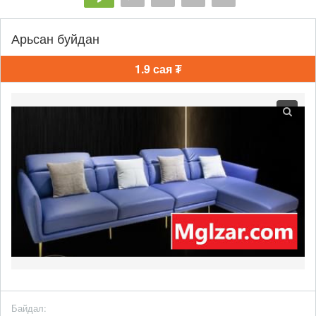
Арьсан буйдан
1.9 сая ₮
Байдал: