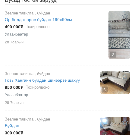
Зөөлөн тавилга , буйдан
Ор болдог орос буйдан 190×90см
490 000₮
Тохиролцоно
Улаанбаатар
28 7сарын
2
Зөөлөн тавилга , буйдан
Говь Хангайн буйдан шинээрээ шахуу
950 000₮
Тохиролцоно
3
Улаанбаатар
28 7сарын
Зөөлөн тавилга , буйдан
Буйдан
300 000₮
2