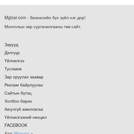
Mglzar.com - Бизнесийн бүх зүйл нэг дор!
Монголын зар суртачилгааны төв сайт.
Зарууд
Дэлгүүр
Үйлчилгээ
Тусламж
Зар оруулах заавар
Реклам байрлуулах
Сайтын бүтэц
Холбоо барих
Аюулгүй ажиллагаа
Үйлчилгээний нөхцөл
FACEBOOK
Хэл:
Монгол