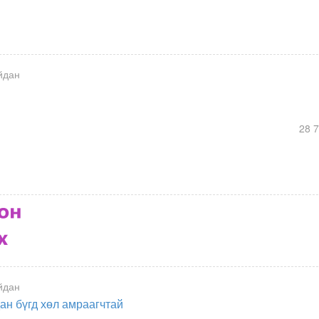
йдан
28 
йдан
дан бүгд хөл амраагчтай