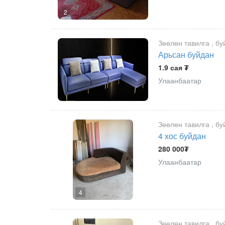
2
Зөөлөн тавилга , бу
Арьсан буйдан
1.9 сая ₮
Улаанбаатар
Зөөлөн тавилга , бу
4 хос буйдан
280 000₮
Улаанбаатар
4
Зөөлөн тавилга , бу