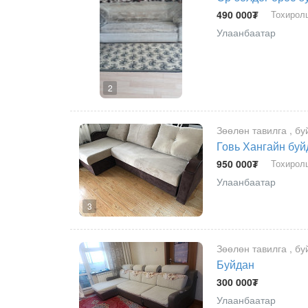
490 000₮
Тохирол
Улаанбаатар
2
Зөөлөн тавилга , бу
Говь Хангайн бу
950 000₮
Тохирол
Улаанбаатар
3
Зөөлөн тавилга , бу
Буйдан
300 000₮
Улаанбаатар