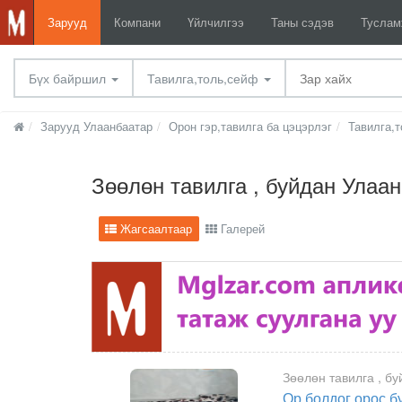
Зарууд
Компани
Үйлчилгээ
Таны сэдэв
Тусла
Бүх байршил
Тавилга,толь,сейф
Зарууд Улаанбаатар
Орон гэр,тавилга ба цэцэрлэг
Тавилга,
Зөөлөн тавилга , буйдан Улаа
Жагсаалтаар
Галерей
Зөөлөн тавилга , бу
Ор болдог орос б