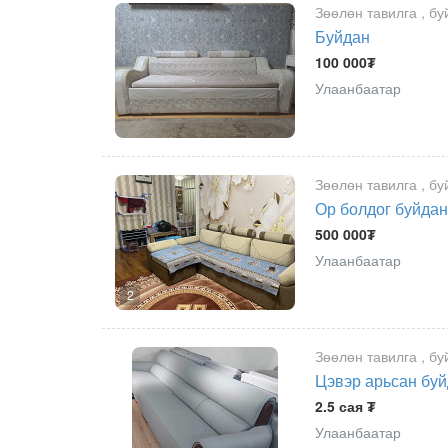
Зөөлөн тавилга , бу
Буйдан
100 000₮
Улаанбаатар
Зөөлөн тавилга , бу
Ор болдог буйдан
500 000₮
Улаанбаатар
2
Зөөлөн тавилга , бу
Цэвэр арьсан бу
2.5 сая ₮
Улаанбаатар