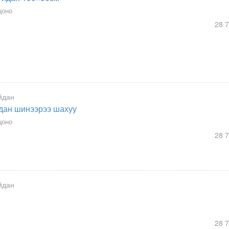
цоно
28 
йдан
йдан шинээрээ шахуу
цоно
28 
йдан
28 