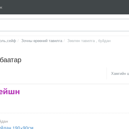
мж
толь,сейф
Зочны өрөөний тавилга
Зөөлөн тавилга , буйдан
нбаатар
Хамгийн 
йдан
уйдан 190×90см