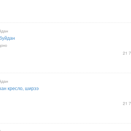
йдан
 буйдан
цоно
21 
йдан
ан кресло, ширээ
21 