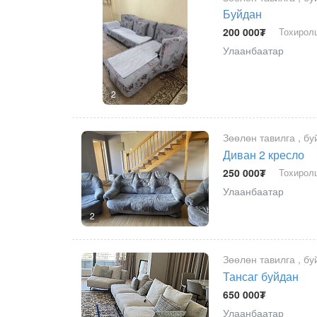
Буйдан
200 000₮
Тохирол
Улаанбаатар
2
Зөөлөн тавилга , бу
Диван 2 кресло
250 000₮
Тохирол
Улаанбаатар
2
Зөөлөн тавилга , бу
Тансаг буйдан
650 000₮
Улаанбаатар