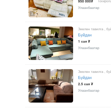
950 000₮
Тохирол
Улаанбаатар
2
Зөөлөн тавилга , бу
Буйдан
1 сая ₮
Улаанбаатар
Зөөлөн тавилга , бу
Буйдан
2.5 сая ₮
Улаанбаатар