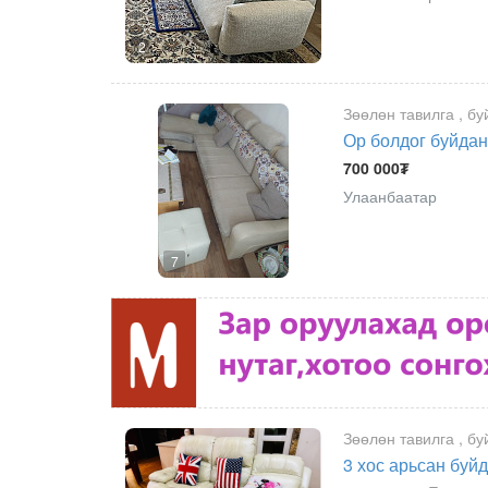
2
Зөөлөн тавилга , бу
Ор болдог буйдан
700 000₮
Улаанбаатар
7
Зөөлөн тавилга , бу
3 хос арьсан буй