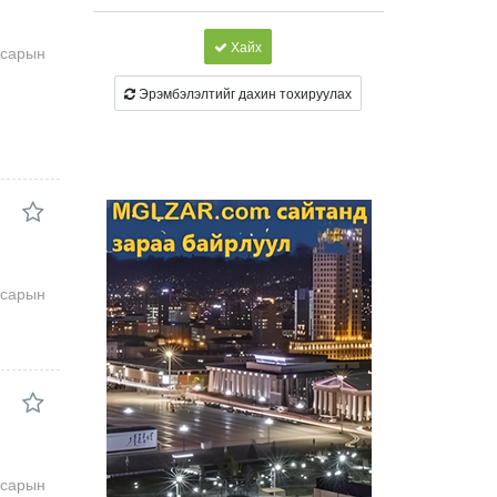
Хайх
7сарын
Эрэмбэлэлтийг дахин тохируулах
7сарын
7сарын