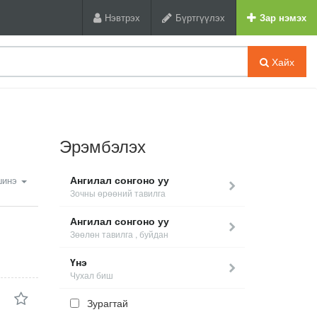
Нэвтрэх
Бүртгүүлэх
Зар нэмэх
Хайх
Эрэмбэлэх
Ангилал сонгоно уу
шинэ
Зочны өрөөний тавилга
Ангилал сонгоно уу
Зөөлөн тавилга , буйдан
Үнэ
Чухал биш
Зурагтай