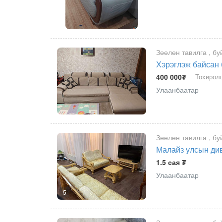
Зөөлөн тавилга , бу
Хэрэглэж байсан
400 000₮
Тохирол
Улаанбаатар
Зөөлөн тавилга , бу
Малайз улсын див
1.5 сая ₮
Улаанбаатар
5