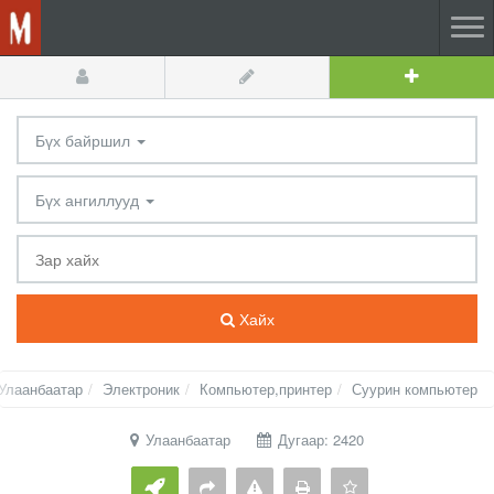
Бүх байршил
Бүх ангиллууд
Хайх
Улаанбаатар
Электроник
Компьютер,принтер
Суурин компьютер
Улаанбаатар
Дугаар: 2420