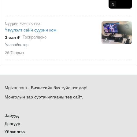
3
Суурин компьютер
Үзүүлэлт сайн суурин ком
3 сая ₮
Тохиролцоно
2
Улаанбаатар
28 7сарын
Mglzar.com - Бизнесийн бүх зүйл нэг дор!
Монголын зар суртачилгааны төв сайт.
Зарууд
Дэлгүүр
Үйлчилгээ