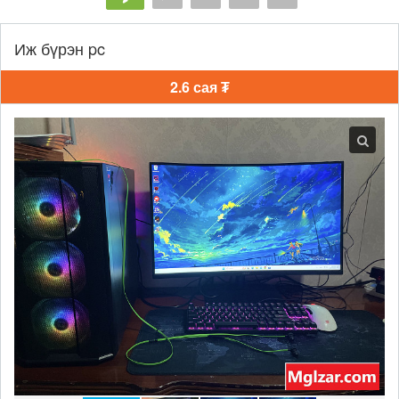
Иж бүрэн pc
2.6 сая ₮