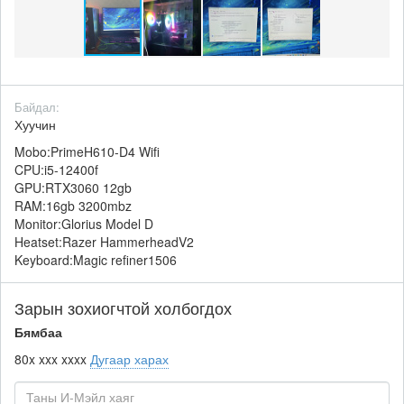
Байдал:
Хуучин
Mobo:PrimeH610-D4 Wifi
CPU:i5-12400f
GPU:RTX3060 12gb
RAM:16gb 3200mbz
Monitor:Glorius Model D
Heatset:Razer HammerheadV2
Keyboard:Magic refiner1506
Зарын зохиогчтой холбогдох
Бямбаа
80x xxx xxxx
Дугаар харах