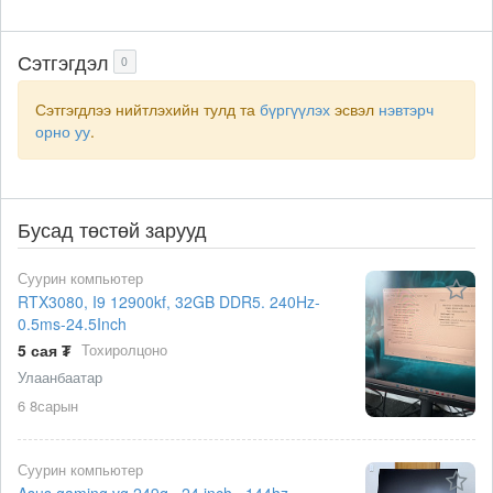
Сэтгэгдэл
0
Сэтгэгдлээ нийтлэхийн тулд та
бүргүүлэх
эсвэл
нэвтэрч
орно уу
.
Бусад төстөй зарууд
Суурин компьютер
RTX3080, I9 12900kf, 32GB DDR5. 240Hz-
0.5ms-24.5Inch
5 сая ₮
Тохиролцоно
Улаанбаатар
6 8сарын
Суурин компьютер
Asus gaming vg 249q , 24 inch , 144hz