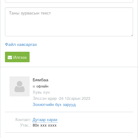
Файл хавсаргах
Илгээх
Бямбаа
офлайн
Хувь хүн
Элссэн өдөр -24 12сарын 2023
Зохиогчийн бүх зарууд
Контакт:
Дугаар харах
Утас.:
80x xxx xxxx