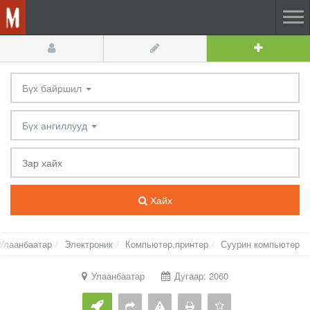
Бүх байршил
Бүх ангиллууд
Хайх
Улаанбаатар
Электроник
Компьютер,принтер
Суурин компьютер
Улаанбаатар
Дугаар: 2060