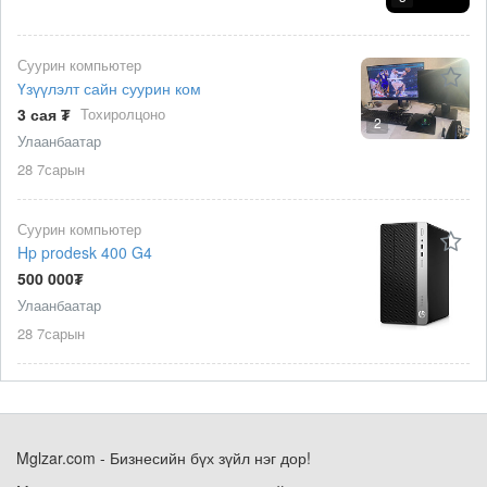
Суурин компьютер
Үзүүлэлт сайн суурин ком
3 сая ₮
Тохиролцоно
2
Улаанбаатар
28 7сарын
Суурин компьютер
Hp prodesk 400 G4
500 000₮
Улаанбаатар
28 7сарын
Mglzar.com - Бизнесийн бүх зүйл нэг дор!