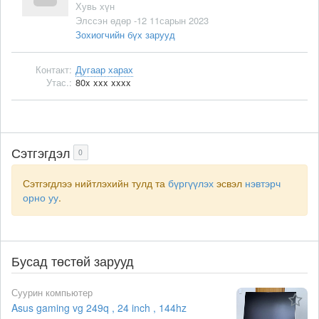
Хувь хүн
Элссэн өдөр -12 11сарын 2023
Зохиогчийн бүх зарууд
Контакт:
Дугаар харах
Утас.:
80x xxx xxxx
Сэтгэгдэл
0
Сэтгэгдлээ нийтлэхийн тулд та
бүргүүлэх
эсвэл
нэвтэрч
орно уу
.
Бусад төстөй зарууд
Суурин компьютер
Asus gaming vg 249q , 24 inch , 144hz