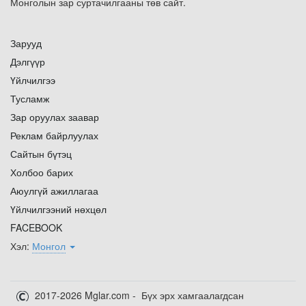
Монголын зар суртачилгааны төв сайт.
Зарууд
Дэлгүүр
Үйлчилгээ
Тусламж
Зар оруулах заавар
Реклам байрлуулах
Сайтын бүтэц
Холбоо барих
Аюулгүй ажиллагаа
Үйлчилгээний нөхцөл
FACEBOOK
Хэл:
Монгол
2017-2026 Mglar.com - Бүх эрх хамгаалагдсан