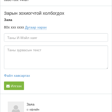
Зарын зохиогчтой холбогдох
Заяа
80x xxx xxxx
Дугаар харах
Файл хавсаргах
Илгээх
Заяа
офлайн