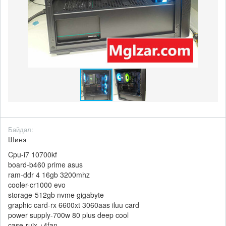
Байдал:
Шинэ
Cpu-i7 10700kf
board-b460 prime asus
ram-ddr 4 16gb 3200mhz
cooler-cr1000 evo
storage-512gb nvme gigabyte
graphic card-rx 6600xt 3060aas iluu card
power supply-700w 80 plus deep cool
case-ruix +4fan